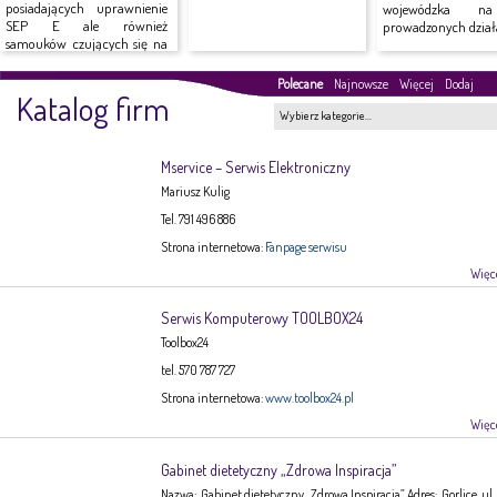
posiadających uprawnienie
wojewódzka n
SEP E ale również
prowadzonych działa
samouków czujących się na
siłach do...
Polecane
Najnowsze
Więcej
Dodaj
Katalog firm
Wybierz kategorie…
Mservice – Serwis Elektroniczny
Mariusz Kulig
Tel. 791 496 886
Strona internetowa:
Fanpage serwisu
Więce
Serwis Komputerowy TOOLBOX24
Toolbox24
tel. 570 787 727
Strona internetowa:
www.toolbox24.pl
Więce
Gabinet dietetyczny „Zdrowa Inspiracja”
Nazwa: Gabinet dietetyczny „Zdrowa Inspiracja” Adres: Gorlice, ul.