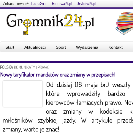
Zobacz również:
Luzna24.pl
Bobowa24.pl
Grybów24.pl
Start
Aktualności
Sport
Wydarzenia
Kontakt
POLSKA
KOMUNIKATY
PRAWO
|
Nowy taryfikator mandatów oraz zmiany w przepisach!
Od dzisiaj (18 maja br.) weszł
które wprowadziły bardzo r
kierowców łamiących prawo. No
oraz zmiany w kodeksie k
miłośników szybkiej jazdy. W artykule przeds
zmiany, warto je znać!