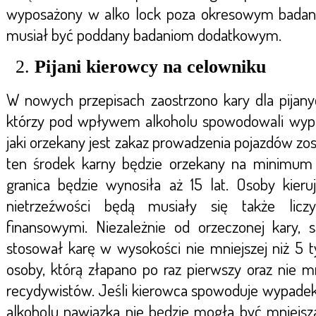
wyposażony w alko lock poza okresowym badan
musiał być poddany badaniom dodatkowym.
Pijani kierowcy na celowniku
W nowych przepisach zaostrzono kary dla pijany
którzy pod wpływem alkoholu spowodowali wypa
jaki orzekany jest zakaz prowadzenia pojazdów zo
ten środek karny będzie orzekany na minimum 
granica będzie wynosiła aż 15 lat. Osoby kier
nietrzeźwości będą musiały się także lic
finansowymi. Niezależnie od orzeczonej kary, s
stosował karę w wysokości nie mniejszej niż 5 t
osoby, którą złapano po raz pierwszy oraz nie mnie
recydywistów. Jeśli kierowca spowoduje wypad
alkoholu nawiązka nie będzie mogła być mniejsza 