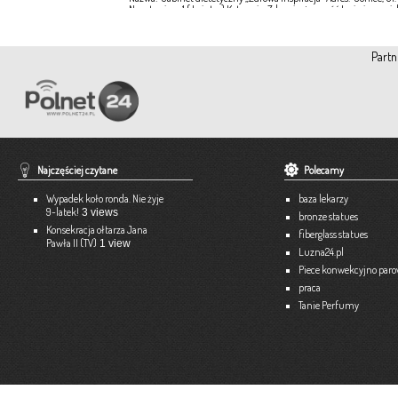
Narutowicza 1 ( I piętro) Kategoria: Zdrowie, żywność Imię i nazwis
Ewa Stępień Tel: 503 047 916 Strona internetowa: fanpage Gabinet
Opis: Gabinet dietetyczny Zdrowa Inspiracja oferuje: – indywidual
konsultacje dietetyczne – indywidualne plany żywieniowe dla
Partn
dorosłych, dzieci, młodzieży – poradnictwo żywieniowe w chorob
dieto-zależnych (nadciśnienie tętnicze, […]
Więce
Pracownia Krawiecka A-TEX
Aneta Szpyrka
Tel. 508 189 180 lub 500 613 951
Najczęściej czytane
Polecamy
Strona internetowa:
www.atex-dekoracje.pl
Wypadek koło ronda. Nie żyje
baza lekarzy
Więce
9-latek!
3 views
bronze statues
Konsekracja ołtarza Jana
fiberglass statues
Pawła II (TV)
1 view
Ekspert – Biuro Rachunkowe
Luzna24.pl
Barbara Bielakiewicz
Piece konwekcyjno par
praca
795 409 892 lub 18 35 10 293
Tanie Perfumy
Strona internetowa:
www.ekspert.biz.pl
Więce
Optimar – Biuro Rachunkowe
Mariola Janusz