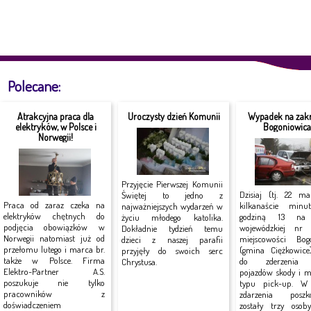
Polecane:
Atrakcyjna praca dla
Uroczysty dzień Komunii
Wypadek na zakr
elektryków, w Polsce i
Bogoniowic
Norwegii!
Przyjęcie Pierwszej Komunii
Dzisiaj (tj. 22 ma
Świętej to jedno z
Praca od zaraz czeka na
kilkanaście minu
najważniejszych wydarzeń w
elektryków chętnych do
godziną 13 na 
życiu młodego katolika.
podjęcia obowiązków w
wojewódzkiej n
Dokładnie tydzień temu
Norwegii natomiast już od
miejscowości Bog
dzieci z naszej parafii
przełomu lutego i marca br.
(gmina Ciężkowice
przyjęły do swoich serc
także w Polsce. Firma
do zderzenia
Chrystusa.
Elektro-Partner A.S.
pojazdów skody i mi
poszukuje nie tylko
typu pick-up. W
pracowników z
zdarzenia poszk
doświadczeniem
zostały trzy osob