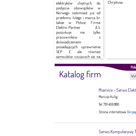
Chrystusa.
elektryków chętnych do
podjęcia obowiązków w
Norwegii natomiast już od
przełomu lutego i marca br.
także w Polsce. Firma
Elektro-Partner A.S.
poszukuje nie tylko
pracowników z
doświadczeniem
posiadających uprawnienie
SEP E ale również
samouków czujących się na
siłach do...
Pol
Katalog firm
Wyb
Mservice – Serwis Elek
Mariusz Kulig
Tel. 791 496 886
Strona internetowa:
Fanpa
Serwis Komputerowy