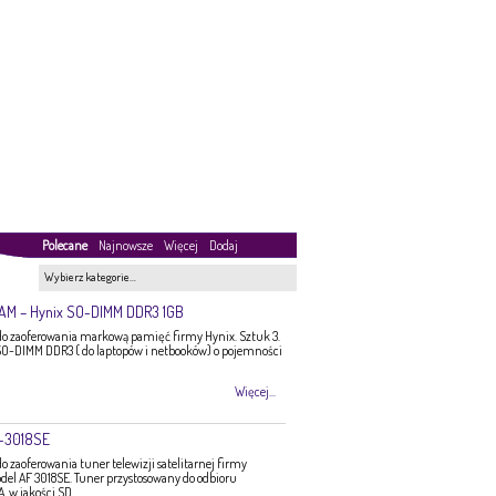
Polecane
Najnowsze
Więcej
Dodaj
Wybierz kategorie…
RAM – Hynix SO-DIMM DDR3 1GB
 zaoferowania markową pamięć firmy Hynix. Sztuk 3.
O-DIMM DDR3 ( do laptopów i netbooków) o pojemności
Więcej...
F-3018SE
zaoferowania tuner telewizji satelitarnej firmy
del AF 3018SE. Tuner przystosowany do odbioru
 w jakości SD.