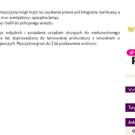
 mężczyzna mógł liczyć na uzyskanie prawie pół kilograma marihuany, a
.in. wentylatory i specjalne lampy.
y i trafił do policyjnego aresztu.
pi indyjskich i posiadania urządzeń służących do niedozwolonego
nie też doprowadzony do tarnowskiej prokuratury z wnioskiem o
czych. Mężczyźnie grozi do 3 lat pozbawienia wolności.
Wyd
Tur
Ank
G