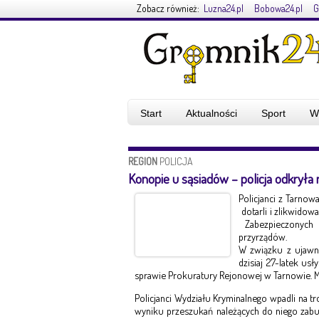
Zobacz również:
Luzna24.pl
Bobowa24.pl
G
Start
Aktualności
Sport
W
REGION
POLICJA
Konopie u sąsiadów – policja odkryła n
Policjanci z Tarnow
dotarli i zlikwidowa
Zabezpieczonych 
przyrządów.
W związku z ujawni
dzisiaj 27-latek u
sprawie Prokuratury Rejonowej w Tarnowie. Mę
Policjanci Wydziału Kryminalnego wpadli na t
wyniku przeszukań należących do niego zab