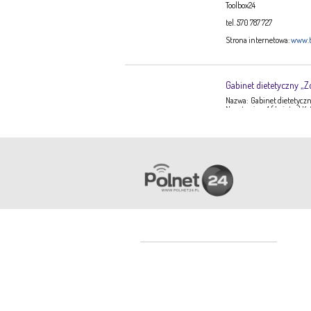
Toolbox24
tel. 570 787 727
Strona internetowa:
www.t
Gabinet dietetyczny „Z
Nazwa: Gabinet dietetyczny
Narutowicza 1 ( I piętro) K
Ewa Stępień Tel: 503 047 9
Opis: Gabinet dietetyczny 
konsultacje dietetyczne –
dorosłych, dzieci, młodzi
dieto-zależnych (nadciśnie
Pracownia Krawiecka 
Aneta Szpyrka
Tel. 508 189 180 lub 500 613
Najczęściej czytane
Strona internetowa:
www.a
Wypadek koło ronda. Nie żyje
9-latek!
3 views
Ekspert – Biuro Rach
Barbara Bielakiewicz