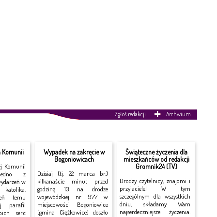
Zgłoś redakcji
Archwium
ń Komunii
Wypadek na zakręcie w
Świąteczne życzenia dla
Bogoniowicach
mieszkańców od redakcji
ej Komunii
Gromnik24 (TV)
Dzisiaj (tj. 22 marca br.)
jedno z
Drodzy czytelnicy, znajomi i
kilkanaście minut przed
wydarzeń w
przyjaciele! W tym
godziną 13 na drodze
katolika.
szczególnym dla wszystkich
wojewódzkiej nr 977 w
ień temu
dniu, składamy Wam
miejscowości Bogoniowice
j parafii
najserdeczniejsze życzenia.
(gmina Ciężkowice) doszło
oich serc