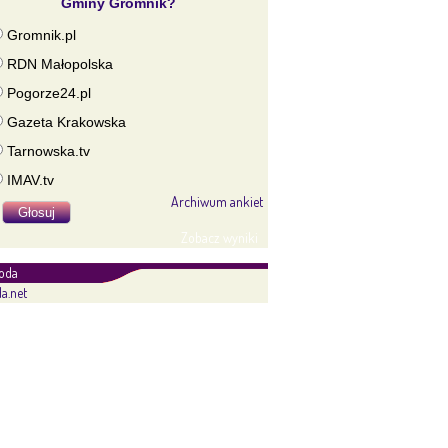
Gminy Gromnik?
Gromnik.pl
RDN Małopolska
Pogorze24.pl
Gazeta Krakowska
Tarnowska.tv
IMAV.tv
Archiwum ankiet
Zobacz wyniki
oda
a.net