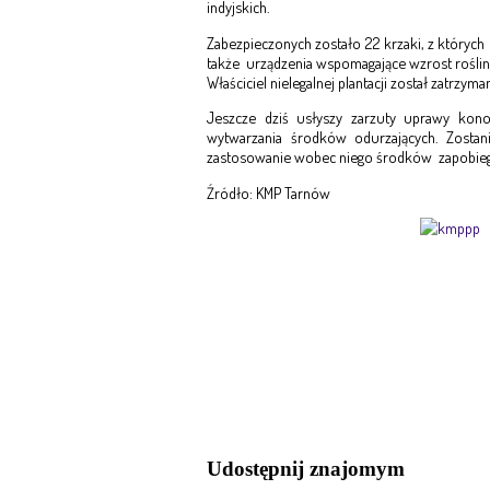
indyjskich.
Zabezpieczonych zostało 22 krzaki, z których
także urządzenia wspomagające wzrost roślin m
Właściciel nielegalnej plantacji został zatrzyman
Jeszcze dziś usłyszy zarzuty uprawy kono
wytwarzania środków odurzających. Zosta
zastosowanie wobec niego środków zapobiegaw
Źródło: KMP Tarnów
Udostępnij znajomym