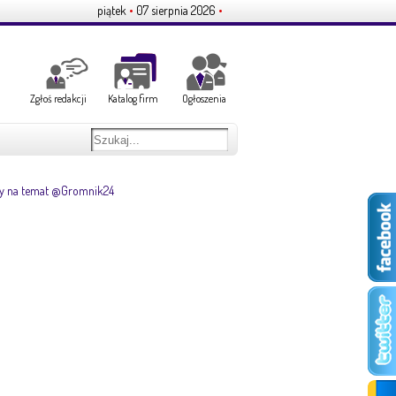
piątek
•
07 sierpnia 2026
•
Zgłoś redakcji
Katalog firm
Ogłoszenia
y na temat @Gromnik24