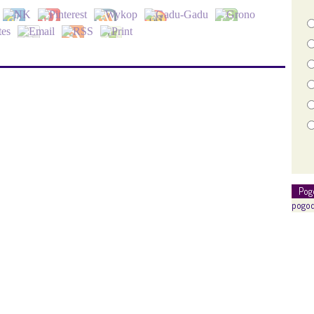
Pog
pogod