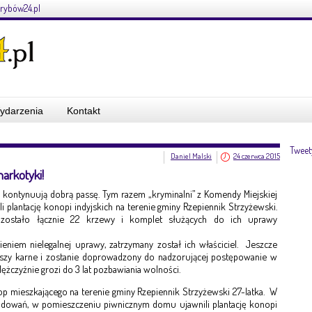
rybów24.pl
ydarzenia
Kontakt
Tweet
Daniel Malski
24 czerwca 2015
arkotyki!
a kontynuują dobrą passę. Tym razem „kryminalni” z Komendy Miejskiej
li plantację konopi indyjskich na terenie gminy Rzepiennik Strzyżewski.
zostało łącznie 22 krzewy i komplet służących do ich uprawy
eniem nielegalnej uprawy, zatrzymany został ich właściciel. Jeszcze
słyszy karne i zostanie doprowadzony do nadzorującej postępowanie w
żczyźnie grozi do 3 lat pozbawiania wolności.
rop mieszkającego na terenie gminy Rzepiennik Strzyżewski 27-latka. W
udowań, w pomieszczeniu piwnicznym domu ujawnili plantację konopi