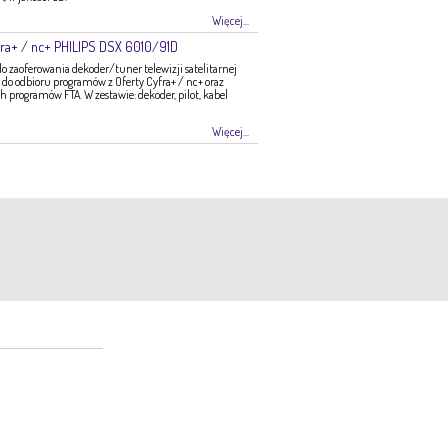
Więcej...
ra+ / nc+ PHILIPS DSX 6010/91D
zaoferowania dekoder/tuner telewizji satelitarnej
do odbioru programów z Oferty Cyfra+ / nc+ oraz
programów FTA. W zestawie: dekoder, pilot, kabel
Więcej...
 007
2
ow24.pl