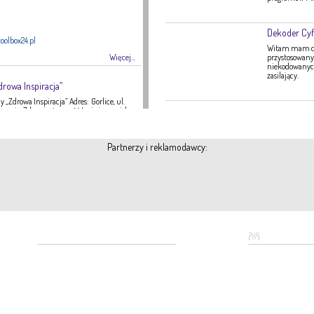
Dekoder Cyf
oolbox24.pl
Witam mam do 
Więcej...
przystosowany 
niekodowanych 
zasilający.
drowa Inspiracja”
 „Zdrowa Inspiracja” Adres: Gorlice, ul.
ategoria: Zdrowie, żywność Imię i nazwisko:
16 Strona internetowa: fanpage Gabinetu
Zdrowa Inspiracja oferuje: – indywidualne
 indywidualne plany żywieniowe dla
Partnerzy i reklamodawcy:
eży – poradnictwo żywieniowe w chorobach
nie tętnicze, […]
Więcej...
A-TEX
 951
Polecamy
Kontakt
tex-dekoracje.pl
baza lekarzy
tel: 696 200
Więcej...
bronze statues
795 050 52
email:
fiberglass statues
...
unkowe
reda
@gryb
Luzna24.pl