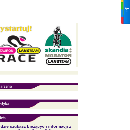
arzenia
ystyka
ieta
dzie szukasz bieżących informacji z