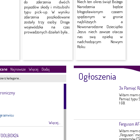
Niech ten okres świąt Bożego
do zderzenia dwóch
Narodzenia będzie
pojazdów skody i mitsubishi
błogosławionym czasem
typu pick-up. W wyniku
spędzonym w gronie
zdarzenia poszkodowane
najbliższych a
zostały trzy osoby. Droga
Nowonarodzone Dzieciątko
wojewódzka na czas
Jezus niech zawsze otacza
prowadzonych działań była...
nas swą opieką w
nadchodzącym Nowym
Roku.
ecane
Najnowsze
Więcej
Dodaj
Ogłoszenia
ierz kategorie…
3x Pamięć 
troniczny
Witam mam do
Pamięć typu S
1 GB.
ge serwisu
Więcej...
Ferguson A
Witam mam do 
„Ferguson” mo
 TOOLBOX24
programów FTA,