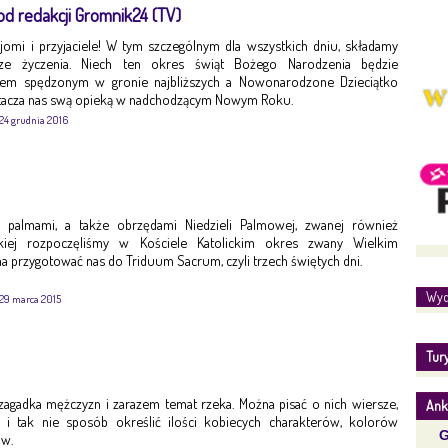
d redakcji Gromnik24 (TV)
ajomi i przyjaciele! W tym szczególnym dla wszystkich dniu, składamy
sze życzenia. Niech ten okres świąt Bożego Narodzenia będzie
em spędzonym w gronie najbliższych a Nowonarodzone Dzieciątko
tacza nas swą opieką w nadchodzącym Nowym Roku.
24 grudnia 2016
z palmami, a także obrzędami Niedzieli Palmowej, zwanej również
skiej rozpoczęliśmy w Kościele Katolickim okres zwany Wielkim
a przygotować nas do Triduum Sacrum, czyli trzech świętych dni.
Wyd
29 marca 2015
Tur
zagadka mężczyzn i zarazem temat rzeka. Można pisać o nich wiersze,
Ank
e i tak nie sposób określić ilości kobiecych charakterów, kolorów
G
w.