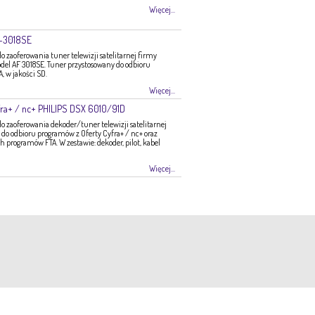
Więcej...
F-3018SE
zaoferowania tuner telewizji satelitarnej firmy
del AF 3018SE. Tuner przystosowany do odbioru
 w jakości SD.
Więcej...
ra+ / nc+ PHILIPS DSX 6010/91D
zaoferowania dekoder/tuner telewizji satelitarnej
do odbioru programów z Oferty Cyfra+ / nc+ oraz
programów FTA. W zestawie: dekoder, pilot, kabel
Więcej...