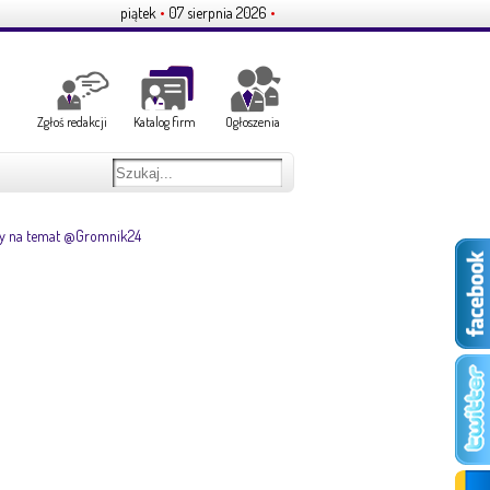
piątek
•
07 sierpnia 2026
•
Zgłoś redakcji
Katalog firm
Ogłoszenia
y na temat @Gromnik24