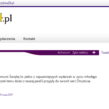
rybów24.pl
ydarzenia
Kontakt
Tweet
Archwium
Zgłoś redakcji
Komunii Świętej to jedno z najważniejszych wydarzeń w życiu młodego
dzień temu dzieci z naszej parafii przyjęły do swoich serc Chrystusa.
21 maja 2017