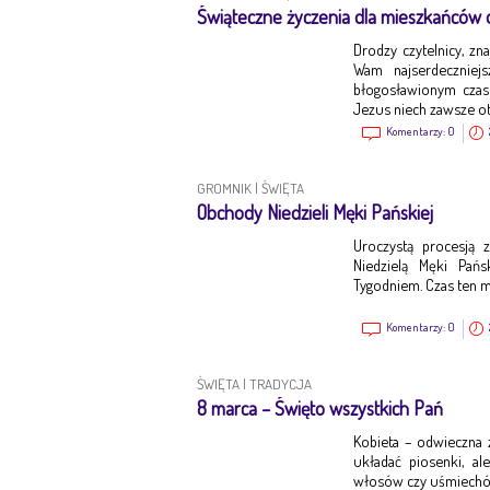
Świąteczne życzenia dla mieszkańców o
Drodzy czytelnicy, zn
Wam najserdeczniej
błogosławionym czas
Jezus niech zawsze o
Komentarzy:
0
GROMNIK
|
ŚWIĘTA
Obchody Niedzieli Męki Pańskiej
Uroczystą procesją 
Niedzielą Męki Pań
Tygodniem. Czas ten m
Komentarzy:
0
ŚWIĘTA
|
TRADYCJA
8 marca – Święto wszystkich Pań
Kobieta – odwieczna 
układać piosenki, al
włosów czy uśmiechó