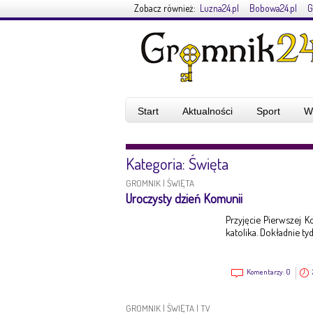
Zobacz również:
Luzna24.pl
Bobowa24.pl
G
Start
Aktualności
Sport
W
Kategoria: Święta
GROMNIK
|
ŚWIĘTA
Uroczysty dzień Komunii
Przyjęcie Pierwszej 
katolika. Dokładnie ty
Komentarzy:
0
GROMNIK
|
ŚWIĘTA
|
TV