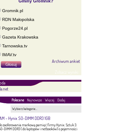
Gminy Gromnik?
Gromnik.pl
RDN Małopolska
Pogorze24.pl
Gazeta Krakowska
Tarnowska.tv
IMAV.tv
Archiwum ankiet
Zobacz wyniki
oda
a.net
Polecane
Najnowsze
Więcej
Dodaj
Wybierz kategorie…
RAM – Hynix SO-DIMM DDR3 1GB
 zaoferowania markową pamięć firmy Hynix. Sztuk 3.
O-DIMM DDR3 ( do laptopów i netbooków) o pojemności