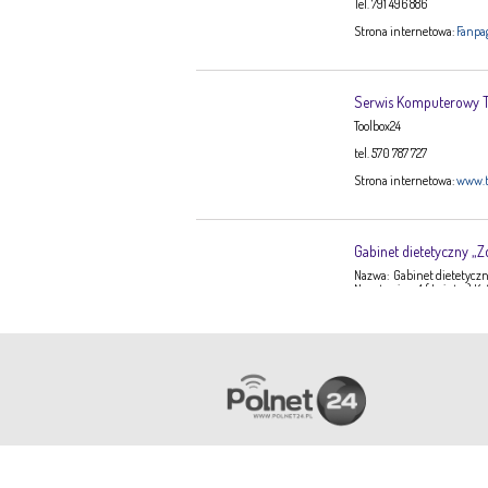
Tel. 791 496 886
Strona internetowa:
Fanpa
Serwis Komputerowy
Toolbox24
tel. 570 787 727
Strona internetowa:
www.t
Gabinet dietetyczny „Z
Nazwa: Gabinet dietetyczny
Narutowicza 1 ( I piętro) K
Ewa Stępień Tel: 503 047 9
Opis: Gabinet dietetyczny 
konsultacje dietetyczne –
dorosłych, dzieci, młodzi
dieto-zależnych (nadciśnie
Pracownia Krawiecka 
Aneta Szpyrka
Tel. 508 189 180 lub 500 613
Najczęściej czytane