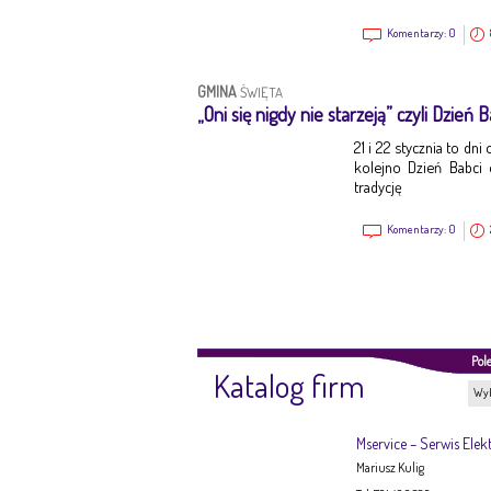
Komentarzy:
0
GMINA
ŚWIĘTA
„Oni się nigdy nie starzeją” czyli Dzień 
21 i 22 stycznia to d
kolejno Dzień Babci 
tradycję
Komentarzy:
0
Pol
Katalog firm
Wyb
Mservice – Serwis Elek
Mariusz Kulig