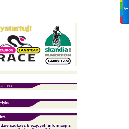
arzenia
ystyka
ieta
dzie szukasz bieżących informacji z