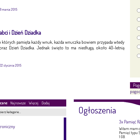
8 marca 2015
Babci i Dzień Dziadka
ni o których pamięta każdy wnuk, każda wnuczka bowiem przypada wtedy
oraz Dzień Dziadka. Jednak święto to ma niedługą, około 40-letnią
22 stycznia 2015
Pog
pogod
ecane
Najnowsze
Więcej
Dodaj
Ogłoszenia
ierz kategorie…
3x Pamięć 
troniczny
Witam mam do
Pamięć typu S
1 GB.