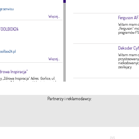
ge serwisu
Więcej...
Ferguson A
Witam mam do 
„Ferguson” mo
 TOOLBOX24
programów FTA,
Dekoder Cyf
oolbox24.pl
Witam mam do 
Więcej...
przystosowany 
niekodowanych 
zasilający.
drowa Inspiracja”
 „Zdrowa Inspiracja” Adres: Gorlice, ul.
ategoria: Zdrowie, żywność Imię i nazwisko:
16 Strona internetowa: fanpage Gabinetu
Zdrowa Inspiracja oferuje: – indywidualne
 indywidualne plany żywieniowe dla
Partnerzy i reklamodawcy:
eży – poradnictwo żywieniowe w chorobach
nie tętnicze, […]
Więcej...
A-TEX
 951
Polecamy
Kontakt