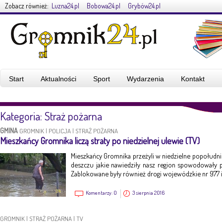
Zobacz również:
Luzna24.pl
Bobowa24.pl
Grybów24.pl
Start
Aktualności
Sport
Wydarzenia
Kontakt
Kategoria: Straż pożarna
GMINA
GROMNIK
|
POLICJA
|
STRAŻ POŻARNA
Mieszkańcy Gromnika liczą straty po niedzielnej ulewie (TV)
Mieszkańcy Gromnika przeżyli w niedzielne popołudn
deszczu jakie nawiedziły nasz region spowodowały p
Zablokowane były również drogi wojewódzkie nr 977 i
Komentarzy:
0
3 sierpnia 2016
GROMNIK
|
STRAŻ POŻARNA
|
TV