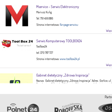
Mservice – Serwis Elektroniczny
Mariusz Kulig
Tel. 791 496 886
Strona internetowa:
Fanpage serwisu
Więce
Serwis Komputerowy TOOLBOX24
Toolbox24
tel. 570 787 727
Strona internetowa:
www.toolbox24.pl
Więce
Gabinet dietetyczny „Zdrowa Inspiracja”
Nazwa: Gabinet dietetyczny „Zdrowa Inspiracja” Adres: Gorlice, ul.
Narutowicza 1 ( I piętro) Kategoria: Zdrowie, żywność Imię i nazwis
Ewa Stępień Tel: 503 047 916 Strona internetowa: fanpage Gabinet
Opis: Gabinet dietetyczny Zdrowa Inspiracja oferuje: – indywidual
konsultacje dietetyczne – indywidualne plany żywieniowe dla
Partn
dorosłych, dzieci, młodzieży – poradnictwo żywieniowe w chorob
dieto-zależnych (nadciśnienie tętnicze, […]
Więce