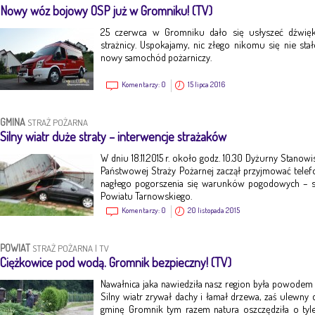
Nowy wóz bojowy OSP już w Gromniku! (TV)
25 czerwca w Gromniku dało się usłyszeć dźwięk 
strażnicy. Uspokajamy, nic złego nikomu się nie stał
nowy samochód pożarniczy.
Komentarzy:
0
15 lipca 2016
GMINA
STRAŻ POŻARNA
Silny wiatr duże straty – interwencje strażaków
W dniu 18.11.2015 r. około godz. 10.30 Dyżurny Stano
Państwowej Straży Pożarnej zaczął przyjmować telef
nagłego pogorszenia się warunków pogodowych – sil
Powiatu Tarnowskiego.
Komentarzy:
0
20 listopada 2015
POWIAT
STRAŻ POŻARNA
|
TV
Ciężkowice pod wodą. Gromnik bezpieczny! (TV)
Nawałnica jaka nawiedziła nasz region była powodem ki
Silny wiatr zrywał dachy i łamał drzewa, zaś ulewny 
gminę Gromnik tym razem natura oszczędziła o tyle 