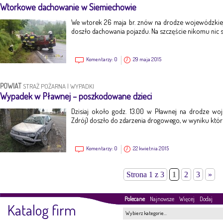
Wtorkowe dachowanie w Siemiechowie
We wtorek 26 maja br. znów na drodze wojewódzkie
doszło dachowania pojazdu. Na szczęście nikomu nic si
Komentarzy:
0
29 maja 2015
POWIAT
STRAŻ POŻARNA
|
WYPADKI
Wypadek w Pławnej – poszkodowane dzieci
Dzisiaj około godz. 13.00 w Pławnej na drodze wo
Zdrój) doszło do zdarzenia drogowego, w wyniku które
Komentarzy:
0
22 kwietnia 2015
Strona 1 z 3
1
2
3
»
Polecane
Najnowsze
Więcej
Dodaj
Katalog firm
Wybierz kategorie…