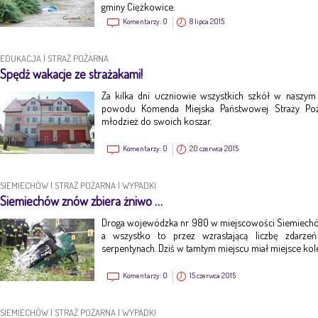
gminy Ciężkowice.
Komentarzy:
0
8 lipca 2015
EDUKACJA
|
STRAŻ POŻARNA
Spędź wakacje ze strażakami!
Za kilka dni uczniowie wszystkich szkół w naszym
powodu Komenda Miejska Państwowej Straży Poża
młodzież do swoich koszar.
Komentarzy:
0
20 czerwca 2015
SIEMIECHÓW
|
STRAŻ POŻARNA
|
WYPADKI
Siemiechów znów zbiera żniwo …
Droga wojewódzka nr 980 w miejscowości Siemiechów 
a wszystko to przez wzrastającą liczbę zdarz
serpentynach. Dziś w tamtym miejscu miał miejsce kol
Komentarzy:
0
15 czerwca 2015
SIEMIECHÓW
|
STRAŻ POŻARNA
|
WYPADKI