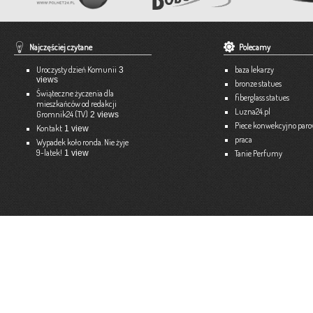
Pracownia Krawiecka A-TEX
Aneta Szpyrka
Tel. 508 189 180 lub 500 613 951
Najczęściej czytane
Polecamy
Strona internetowa:
www.atex-dekoracje.pl
Uroczysty dzień Komunii
baza lekarzy
3
Więce
views
bronze statues
Świąteczne życzenia dla
fiberglass statues
mieszkańców od redakcji
Ekspert – Biuro Rachunkowe
Luzna24.pl
Gromnik24 (TV)
2 views
Barbara Bielakiewicz
Piece konwekcyjno par
Kontakt
1 view
praca
795 409 892 lub 18 35 10 293
Wypadek koło ronda. Nie żyje
9-latek!
1 view
Tanie Perfumy
Strona internetowa:
www.ekspert.biz.pl
Więce
Optimar – Biuro Rachunkowe
Mariola Janusz
Tel. 535-558-318
Strona internetowa:
www.optimar-bobowa.pl
Więce
Market Budowlany BURNAT