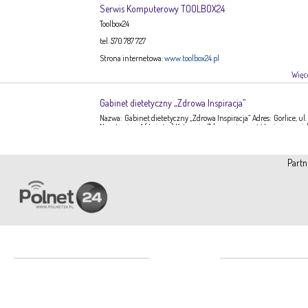
Serwis Komputerowy TOOLBOX24
Toolbox24
tel. 570 787 727
Strona internetowa:
www.toolbox24.pl
Więce
Gabinet dietetyczny „Zdrowa Inspiracja”
Nazwa: Gabinet dietetyczny „Zdrowa Inspiracja” Adres: Gorlice, ul.
Narutowicza 1 ( I piętro) Kategoria: Zdrowie, żywność Imię i nazwis
Ewa Stępień Tel: 503 047 916 Strona internetowa: fanpage Gabinet
Opis: Gabinet dietetyczny Zdrowa Inspiracja oferuje: – indywidual
konsultacje dietetyczne – indywidualne plany żywieniowe dla
Partn
dorosłych, dzieci, młodzieży – poradnictwo żywieniowe w chorob
dieto-zależnych (nadciśnienie tętnicze, […]
Więce
Pracownia Krawiecka A-TEX
Aneta Szpyrka
Tel. 508 189 180 lub 500 613 951
Najczęściej czytane
Polecamy
Strona internetowa:
www.atex-dekoracje.pl
Wypadek koło ronda. Nie żyje
baza lekarzy
Więce
9-latek!
3 views
bronze statues
fiberglass statues