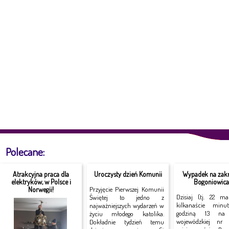
Polecane:
Atrakcyjna praca dla
Uroczysty dzień Komunii
Wypadek na zakr
elektryków, w Polsce i
Bogoniowic
Norwegii!
Przyjęcie Pierwszej Komunii
Dzisiaj (tj. 22 ma
Świętej to jedno z
kilkanaście minu
najważniejszych wydarzeń w
godziną 13 na 
życiu młodego katolika.
wojewódzkiej n
Dokładnie tydzień temu