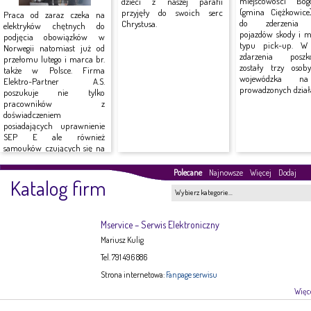
miejscowości Bog
dzieci z naszej parafii
(gmina Ciężkowice
przyjęły do swoich serc
Praca od zaraz czeka na
do zderzenia
Chrystusa.
elektryków chętnych do
pojazdów skody i mi
podjęcia obowiązków w
typu pick-up. W
Norwegii natomiast już od
zdarzenia poszk
przełomu lutego i marca br.
zostały trzy osob
także w Polsce. Firma
wojewódzka n
Elektro-Partner A.S.
prowadzonych działa
poszukuje nie tylko
pracowników z
doświadczeniem
posiadających uprawnienie
SEP E ale również
samouków czujących się na
siłach do...
Polecane
Najnowsze
Więcej
Dodaj
Katalog firm
Wybierz kategorie…
Mservice – Serwis Elektroniczny
Mariusz Kulig
Tel. 791 496 886
Strona internetowa:
Fanpage serwisu
Więce