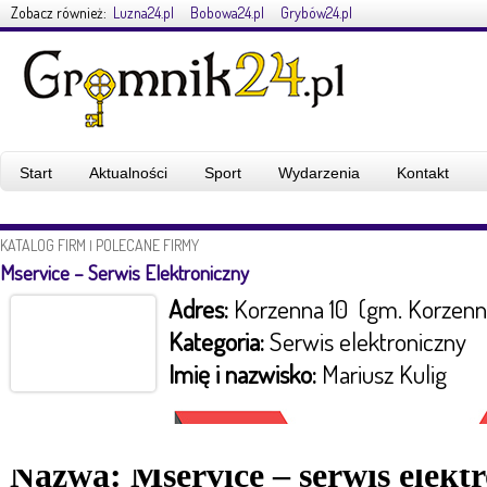
Zobacz również:
Luzna24.pl
Bobowa24.pl
Grybów24.pl
Start
Aktualności
Sport
Wydarzenia
Kontakt
KATALOG FIRM
POLECANE FIRMY
|
Mservice – Serwis Elektroniczny
Adres:
Korzenna 10 (gm. Korzenn
Kategoria:
Serwis elektroniczny
Imię i nazwisko:
Mariusz Kulig
Nazwa:
Mservice – serwis elekt