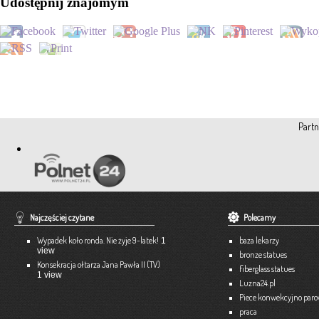
Udostępnij znajomym
Partn
Najczęściej czytane
Polecamy
Wypadek koło ronda. Nie żyje 9-latek!
baza lekarzy
1
view
bronze statues
Konsekracja ołtarza Jana Pawła II (TV)
fiberglass statues
1 view
Luzna24.pl
Piece konwekcyjno par
praca