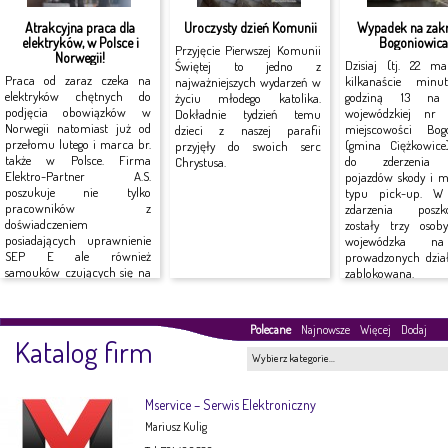
Uroczysty dzień Komunii
Atrakcyjna praca dla
Wypadek na zakr
elektryków, w Polsce i
Bogoniowic
Przyjęcie Pierwszej Komunii
Norwegii!
Dzisiaj (tj. 22 ma
Świętej to jedno z
Praca od zaraz czeka na
kilkanaście minu
najważniejszych wydarzeń w
elektryków chętnych do
godziną 13 na 
życiu młodego katolika.
podjęcia obowiązków w
wojewódzkiej n
Dokładnie tydzień temu
Norwegii natomiast już od
miejscowości Bog
dzieci z naszej parafii
przełomu lutego i marca br.
(gmina Ciężkowice
przyjęły do swoich serc
także w Polsce. Firma
do zderzenia
Chrystusa.
Elektro-Partner A.S.
pojazdów skody i mi
poszukuje nie tylko
typu pick-up. W
pracowników z
zdarzenia poszk
doświadczeniem
zostały trzy osob
posiadających uprawnienie
wojewódzka n
SEP E ale również
prowadzonych dzia
samouków czujących się na
zablokowana.
siłach do pracy w tej branży.
Polecane
Najnowsze
Więcej
Dodaj
Katalog firm
Wybierz kategorie…
Mservice – Serwis Elektroniczny
Mariusz Kulig