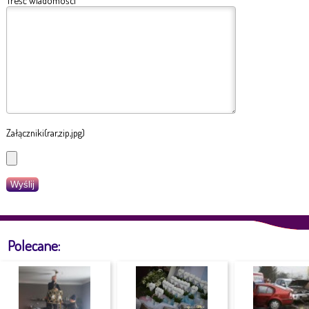
Treść wiadomości
Załączniki(rar,zip,jpg)
Polecane: