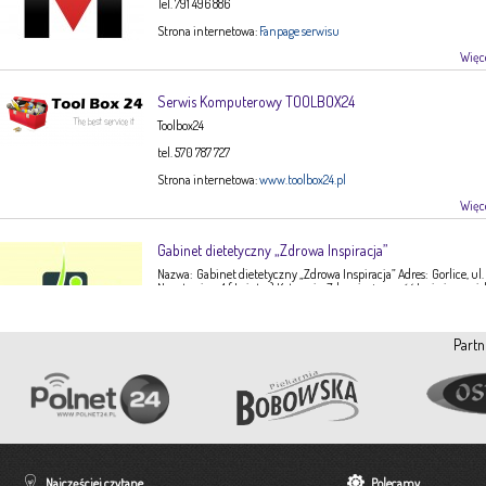
Tel. 791 496 886
Strona internetowa:
Fanpage serwisu
Więce
Serwis Komputerowy TOOLBOX24
Toolbox24
tel. 570 787 727
Strona internetowa:
www.toolbox24.pl
Więce
Gabinet dietetyczny „Zdrowa Inspiracja”
Nazwa: Gabinet dietetyczny „Zdrowa Inspiracja” Adres: Gorlice, ul.
Narutowicza 1 ( I piętro) Kategoria: Zdrowie, żywność Imię i nazwis
Ewa Stępień Tel: 503 047 916 Strona internetowa: fanpage Gabinet
Opis: Gabinet dietetyczny Zdrowa Inspiracja oferuje: – indywidual
konsultacje dietetyczne – indywidualne plany żywieniowe dla
Partn
dorosłych, dzieci, młodzieży – poradnictwo żywieniowe w chorob
dieto-zależnych (nadciśnienie tętnicze, […]
Więce
Pracownia Krawiecka A-TEX
Aneta Szpyrka
Tel. 508 189 180 lub 500 613 951
Najczęściej czytane
Polecamy