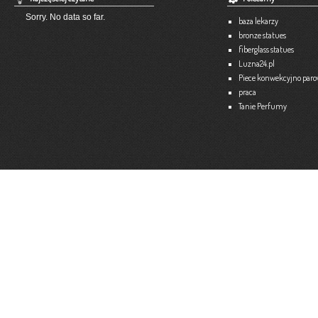
Strona internetowa:
www.atex-dekoracje.pl
Sorry. No data so far.
baza lekarzy
Więce
bronze statues
fiberglass statues
Ekspert – Biuro Rachunkowe
Luzna24.pl
Barbara Bielakiewicz
Piece konwekcyjno par
praca
795 409 892 lub 18 35 10 293
Tanie Perfumy
Strona internetowa:
www.ekspert.biz.pl
Więce
Optimar – Biuro Rachunkowe
Mariola Janusz
Tel. 535-558-318
Strona internetowa:
www.optimar-bobowa.pl
Więce
Market Budowlany BURNAT
Waldemar Burnat
Tel. 501 504 465 (Bogoniowice) lub 508 314 138 (Gromnik)
Strona internetowa:
www.burnat.info