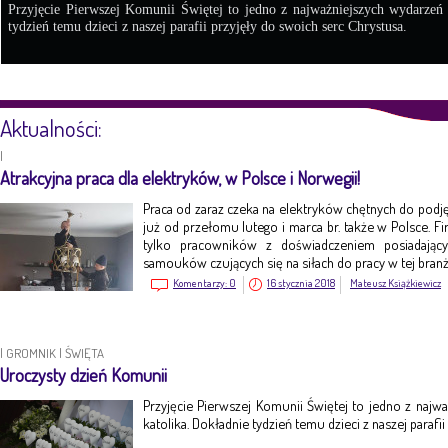
Przyjęcie Pierwszej Komunii Świętej to jedno z najważniejszych wydarzeń
tydzień temu dzieci z naszej parafii przyjęły do swoich serc Chrystusa.
Aktualności:
|
Atrakcyjna praca dla elektryków, w Polsce i Norwegii!
Praca od zaraz czeka na elektryków chętnych do pod
już od przełomu lutego i marca br. także w Polsce. Fi
tylko pracowników z doświadczeniem posiadając
samouków czujących się na siłach do pracy w tej branż
Komentarzy:
0
16 stycznia 2018
Mateusz Książkiewicz
|
GROMNIK
|
ŚWIĘTA
Uroczysty dzień Komunii
Przyjęcie Pierwszej Komunii Świętej to jedno z naj
katolika. Dokładnie tydzień temu dzieci z naszej parafi