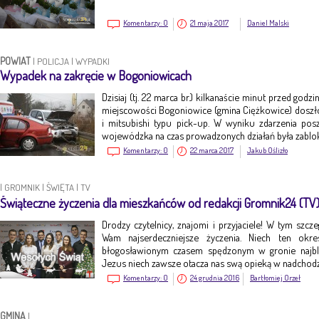
Komentarzy:
0
21 maja 2017
Daniel Malski
POWIAT
|
POLICJA
|
WYPADKI
Wypadek na zakręcie w Bogoniowicach
Dzisiaj (tj. 22 marca br.) kilkanaście minut przed god
miejscowości Bogoniowice (gmina Ciężkowice) dosz
i mitsubishi typu pick-up. W wyniku zdarzenia po
wojewódzka na czas prowadzonych działań była zabl
Komentarzy:
0
22 marca 2017
Jakub Oślizło
|
GROMNIK
|
ŚWIĘTA
|
TV
Świąteczne życzenia dla mieszkańców od redakcji Gromnik24 (TV
Drodzy czytelnicy, znajomi i przyjaciele! W tym szc
Wam najserdeczniejsze życzenia. Niech ten okr
błogosławionym czasem spędzonym w gronie najbl
Jezus niech zawsze otacza nas swą opieką w nadch
Komentarzy:
0
24 grudnia 2016
Bartłomiej Orzeł
GMINA
|