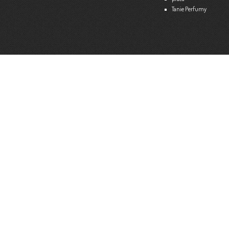
Tanie Perfumy
Strona internetowa:
www.ekspert.biz.pl
Więce
Optimar – Biuro Rachunkowe
Mariola Janusz
Tel. 535-558-318
Strona internetowa:
www.optimar-bobowa.pl
Więce
Market Budowlany BURNAT
Waldemar Burnat
Tel. 501 504 465 (Bogoniowice) lub 508 314 138 (Gromnik)
Strona internetowa:
www.burnat.info
Więce
Serwis Komputerowy ITNET24
Marcin Wojna
18 47 91 202
Strona internetowa:
www.itnet24.pl