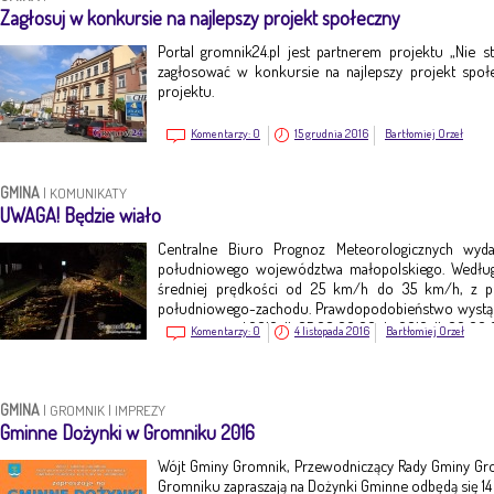
Zagłosuj w konkursie na najlepszy projekt społeczny
Portal gromnik24.pl jest partnerem projektu „Nie st
zagłosować w konkursie na najlepszy projekt społ
projektu.
Komentarzy:
0
15 grudnia 2016
Bartłomiej Orzeł
GMINA
|
KOMUNIKATY
UWAGA! Będzie wiało
Centralne Biuro Prognoz Meteorologicznych wyd
południowego województwa małopolskiego. Według
średniej prędkości od 25 km/h do 35 km/h, z 
południowego-zachodu. Prawdopodobieństwo wystąpi
jest ważne o d 2016-11-05 08:00:00 do 2016-11-06 00:00
Komentarzy:
0
4 listopada 2016
Bartłomiej Orzeł
GMINA
|
GROMNIK
|
IMPREZY
Gminne Dożynki w Gromniku 2016
Wójt Gminy Gromnik, Przewodniczący Rady Gminy Gr
Gromniku zapraszają na Dożynki Gminne odbędą się 14 