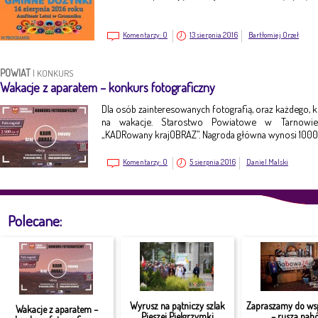
Komentarzy:
0
13 sierpnia 2016
Bartłomiej Orzeł
POWIAT
|
KONKURS
Wakacje z aparatem – konkurs fotograficzny
Dla osób zainteresowanych fotografią, oraz każdego, k
na wakacje. Starostwo Powiatowe w Tarnowie 
„KADRowany krajOBRAZ”. Nagroda główna wynosi 1000 
Komentarzy:
0
5 sierpnia 2016
Daniel Malski
Polecane:
Wyrusz na pątniczy szlak
Zapraszamy do ws
Wakacje z aparatem –
Pieszej Pielgrzymki
– rusza nabó