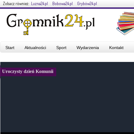
Zobacz również:
Luzna24.pl
Bobowa24.pl
Grybów24.pl
Start
Aktualności
Sport
Wydarzenia
Kontakt
Uroczysty dzień Komunii