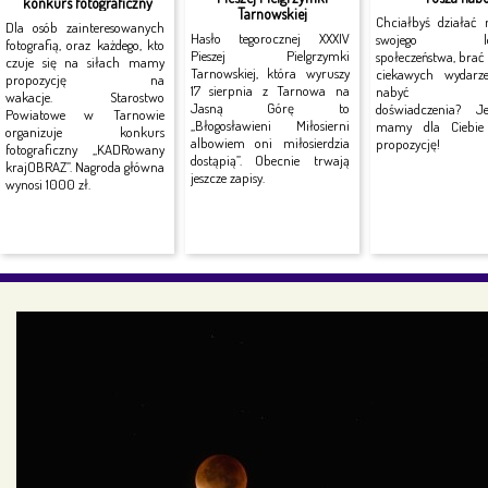
konkurs fotograficzny
Tarnowskiej
Chciałbyś działać 
Dla osób zainteresowanych
Hasło tegorocznej XXXIV
swojego lok
fotografią, oraz każdego, kto
Pieszej Pielgrzymki
społeczeństwa, brać
czuje się na siłach mamy
Tarnowskiej, która wyruszy
ciekawych wydarz
propozycję na
17 sierpnia z Tarnowa na
nabyć no
wakacje. Starostwo
Jasną Górę to
doświadczenia? J
Powiatowe w Tarnowie
„Błogosławieni Miłosierni
mamy dla Ciebie 
organizuje konkurs
albowiem oni miłosierdzia
propozycję!
fotograficzny „KADRowany
dostąpią”. Obecnie trwają
krajOBRAZ”. Nagroda główna
jeszcze zapisy.
wynosi 1000 zł.