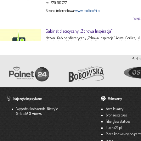
tel. 570 787 727
Strona internetowa:
www.toolbox24.pl
Więce
Gabinet dietetyczny „Zdrowa Inspiracja”
Nazwa: Gabinet dietetyczny „Zdrowa Inspiracja” Adres: Gorlice, ul.
Narutowicza 1 ( I piętro) Kategoria: Zdrowie, żywność Imię i nazwis
Ewa Stępień Tel: 503 047 916 Strona internetowa: fanpage Gabinet
Opis: Gabinet dietetyczny Zdrowa Inspiracja oferuje: – indywidual
konsultacje dietetyczne – indywidualne plany żywieniowe dla
Partn
dorosłych, dzieci, młodzieży – poradnictwo żywieniowe w chorob
dieto-zależnych (nadciśnienie tętnicze, […]
Więce
Pracownia Krawiecka A-TEX
Aneta Szpyrka
Tel. 508 189 180 lub 500 613 951
Najczęściej czytane
Polecamy
Strona internetowa:
www.atex-dekoracje.pl
Wypadek koło ronda. Nie żyje
baza lekarzy
Więce
9-latek!
3 views
bronze statues
fiberglass statues
Ekspert – Biuro Rachunkowe
Luzna24.pl
Barbara Bielakiewicz
Piece konwekcyjno par
praca
795 409 892 lub 18 35 10 293