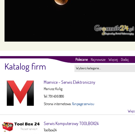
Polecane
Najnowsze
Więcej
Dodaj
Katalog firm
Wybierz kategorie…
Mservice – Serwis Elektroniczny
Mariusz Kulig
Tel. 791 496 886
Strona internetowa:
Fanpage serwisu
Więce
Serwis Komputerowy TOOLBOX24
Toolbox24