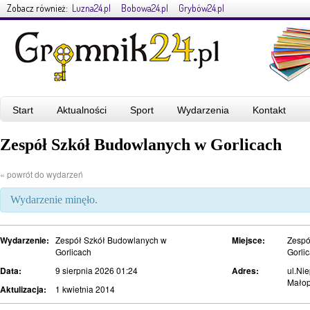
Zobacz również:
Luzna24.pl
Bobowa24.pl
Grybów24.pl
Start
Aktualności
Sport
Wydarzenia
Kontakt
Zespół Szkół Budowlanych w Gorlicach
« powrót do wydarzeń
Wydarzenie minęło.
Wydarzenie:
Zespół Szkół Budowlanych w
Miejsce:
Zespó
Gorlicach
Gorli
Data:
9 sierpnia 2026 01:24
Adres:
ul.Ni
Małop
Aktulizacja:
1 kwietnia 2014