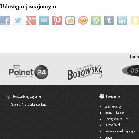
Udostępnij znajomym
Partn
Najczęściej czytane
Polecamy
Sorry. No data so far.
baza lekarzy
bronze statues
fiberglass statues
Luzna24.pl
Piece konwekcyjno par
praca