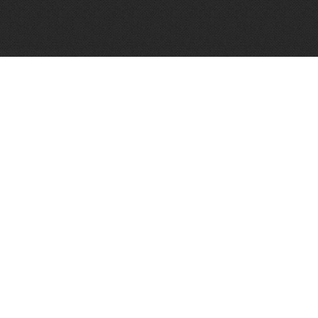
Więce
Optimar – Biuro Rachunkowe
Mariola Janusz
Tel. 535-558-318
Strona internetowa:
www.optimar-bobowa.pl
Więce
Market Budowlany BURNAT
Waldemar Burnat
Tel. 501 504 465 (Bogoniowice) lub 508 314 138 (Gromnik)
Strona internetowa:
www.burnat.info
Więce
Serwis Komputerowy ITNET24
Marcin Wojna
18 47 91 202
Strona internetowa:
www.itnet24.pl
Więce