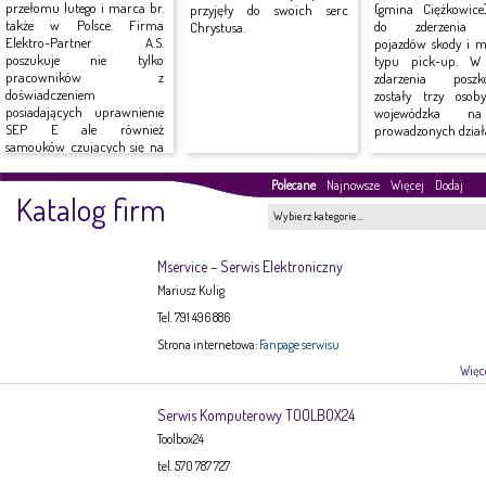
przełomu lutego i marca br.
(gmina Ciężkowice
przyjęły do swoich serc
także w Polsce. Firma
do zderzenia
Chrystusa.
Elektro-Partner A.S.
pojazdów skody i mi
poszukuje nie tylko
typu pick-up. W
pracowników z
zdarzenia poszk
doświadczeniem
zostały trzy osob
posiadających uprawnienie
wojewódzka n
SEP E ale również
prowadzonych działa
samouków czujących się na
siłach do...
Polecane
Najnowsze
Więcej
Dodaj
Katalog firm
Wybierz kategorie…
Mservice – Serwis Elektroniczny
Mariusz Kulig
Tel. 791 496 886
Strona internetowa:
Fanpage serwisu
Więce
Serwis Komputerowy TOOLBOX24
Toolbox24
tel. 570 787 727