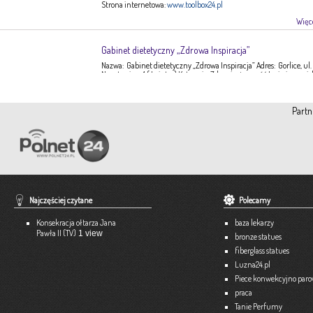
Strona internetowa:
www.toolbox24.pl
Więce
Gabinet dietetyczny „Zdrowa Inspiracja”
Nazwa: Gabinet dietetyczny „Zdrowa Inspiracja” Adres: Gorlice, ul.
Narutowicza 1 ( I piętro) Kategoria: Zdrowie, żywność Imię i nazwis
Ewa Stępień Tel: 503 047 916 Strona internetowa: fanpage Gabinet
Opis: Gabinet dietetyczny Zdrowa Inspiracja oferuje: – indywidual
konsultacje dietetyczne – indywidualne plany żywieniowe dla
Partn
dorosłych, dzieci, młodzieży – poradnictwo żywieniowe w chorob
dieto-zależnych (nadciśnienie tętnicze, […]
Więce
Pracownia Krawiecka A-TEX
Aneta Szpyrka
Tel. 508 189 180 lub 500 613 951
Najczęściej czytane
Polecamy
Strona internetowa:
www.atex-dekoracje.pl
Konsekracja ołtarza Jana
baza lekarzy
Więce
Pawła II (TV)
1 view
bronze statues
fiberglass statues
Ekspert – Biuro Rachunkowe
Luzna24.pl
Barbara Bielakiewicz
Piece konwekcyjno par
praca
795 409 892 lub 18 35 10 293
Tanie Perfumy
Strona internetowa:
www.ekspert.biz.pl