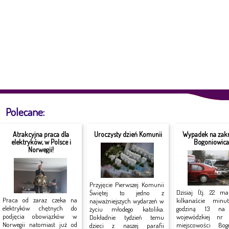
Polecane:
Atrakcyjna praca dla
Uroczysty dzień Komunii
Wypadek na zakr
elektryków, w Polsce i
Bogoniowic
Norwegii!
Przyjęcie Pierwszej Komunii
Dzisiaj (tj. 22 ma
Świętej to jedno z
Praca od zaraz czeka na
kilkanaście minu
najważniejszych wydarzeń w
elektryków chętnych do
godziną 13 na 
życiu młodego katolika.
podjęcia obowiązków w
wojewódzkiej n
Dokładnie tydzień temu
Norwegii natomiast już od
miejscowości Bog
dzieci z naszej parafii