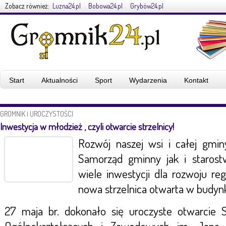
Zobacz również:
Luzna24.pl
Bobowa24.pl
Grybów24.pl
Start
Aktualności
Sport
Wydarzenia
Kontakt
GROMNIK
UROCZYSTOŚCI
|
Inwestycja w młodzież , czyli otwarcie strzelnicy!
Rozwój naszej wsi i całej gmi
Samorząd gminny jak i staros
wiele inwestycji dla rozwoju reg
nowa strzelnica otwarta w budyn
27 maja br. dokonało się uroczyste otwarcie S