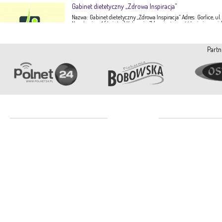
Gabinet dietetyczny „Zdrowa Inspiracja”
Nazwa: Gabinet dietetyczny „Zdrowa Inspiracja” Adres: Gorlice, ul.
Narutowicza 1 ( I piętro) Kategoria: Zdrowie, żywność Imię i nazwis
Ewa Stępień Tel: 503 047 916 Strona internetowa: fanpage Gabinet
Opis: Gabinet dietetyczny Zdrowa Inspiracja oferuje: – indywidual
konsultacje dietetyczne – indywidualne plany żywieniowe dla
Partn
dorosłych, dzieci, młodzieży – poradnictwo żywieniowe w chorob
dieto-zależnych (nadciśnienie tętnicze, […]
Więce
Pracownia Krawiecka A-TEX
Aneta Szpyrka
Tel. 508 189 180 lub 500 613 951
Najczęściej czytane
Polecamy
Strona internetowa:
www.atex-dekoracje.pl
Wypadek koło ronda. Nie żyje
baza lekarzy
Więce
9-latek!
3 views
bronze statues
fiberglass statues
Ekspert – Biuro Rachunkowe
Luzna24.pl
Barbara Bielakiewicz
Piece konwekcyjno par
praca
795 409 892 lub 18 35 10 293
Tanie Perfumy
Strona internetowa:
www.ekspert.biz.pl
Więce