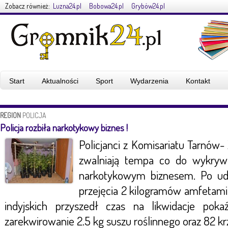
Zobacz również:
Luzna24.pl
Bobowa24.pl
Grybów24.pl
Start
Aktualności
Sport
Wydarzenia
Kontakt
REGION
POLICJA
Policja rozbiła narkotykowy biznes !
Policjanci z Komisariatu Tarnów-
zwalniają tempa co do wykryw
narkotykowym biznesem. Po uda
przejęcia 2 kilogramów amfetamin
indyjskich przyszedł czas na likwidacje poka
zarekwirowanie 2.5 kg suszu roślinnego oraz 82 k