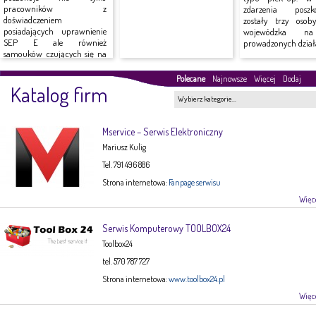
pracowników z
zdarzenia poszk
doświadczeniem
zostały trzy osob
posiadających uprawnienie
wojewódzka n
SEP E ale również
prowadzonych działa
samouków czujących się na
siłach do...
Polecane
Najnowsze
Więcej
Dodaj
Katalog firm
Wybierz kategorie…
Mservice – Serwis Elektroniczny
Mariusz Kulig
Tel. 791 496 886
Strona internetowa:
Fanpage serwisu
Więce
Serwis Komputerowy TOOLBOX24
Toolbox24
tel. 570 787 727
Strona internetowa:
www.toolbox24.pl
Więce