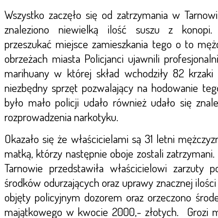
Wszystko zaczęło się od zatrzymania w Tarnowie
znaleziono niewielką ilość suszu z konopi. 
przeszukać miejsce zamieszkania tego o to mę
obrzeżach miasta Policjanci ujawnili profesjona
marihuany w której skład wchodziły 82 krzaki t
niezbędny sprzęt pozwalający na hodowanie teg
było mało policji udało również udało się zna
rozprowadzenia narkotyku.
Okazało się że właścicielami są 31 letni mężczyz
matką, którzy następnie oboje zostali zatrzymani
Tarnowie przedstawiła właścicielowi zarzuty po
środków odurzających oraz uprawy znacznej ilości k
objęty policyjnym dozorem oraz orzeczono środ
majątkowego w kwocie 2000,- złotych. Grozi m