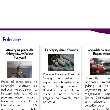
Polecane:
Atrakcyjna praca dla
Uroczysty dzień Komunii
Wypadek na zakr
elektryków, w Polsce i
Bogoniowic
Norwegii!
Przyjęcie Pierwszej Komunii
Dzisiaj (tj. 22 ma
Świętej to jedno z
Praca od zaraz czeka na
kilkanaście minu
najważniejszych wydarzeń w
elektryków chętnych do
godziną 13 na 
życiu młodego katolika.
podjęcia obowiązków w
wojewódzkiej n
Dokładnie tydzień temu
Norwegii natomiast już od
miejscowości Bog
dzieci z naszej parafii
przełomu lutego i marca br.
(gmina Ciężkowice
przyjęły do swoich serc
także w Polsce. Firma
do zderzenia
Chrystusa.
Elektro-Partner A.S.
pojazdów skody i mi
poszukuje nie tylko
typu pick-up. W