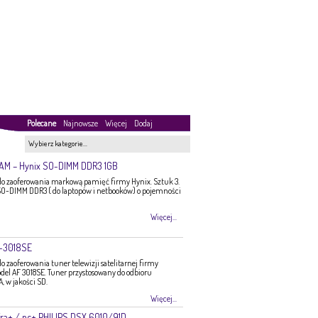
Polecane
Najnowsze
Więcej
Dodaj
Wybierz kategorie…
RAM – Hynix SO-DIMM DDR3 1GB
 zaoferowania markową pamięć firmy Hynix. Sztuk 3.
O-DIMM DDR3 ( do laptopów i netbooków) o pojemności
Więcej...
F-3018SE
zaoferowania tuner telewizji satelitarnej firmy
del AF 3018SE. Tuner przystosowany do odbioru
 w jakości SD.
Więcej...
ra+ / nc+ PHILIPS DSX 6010/91D