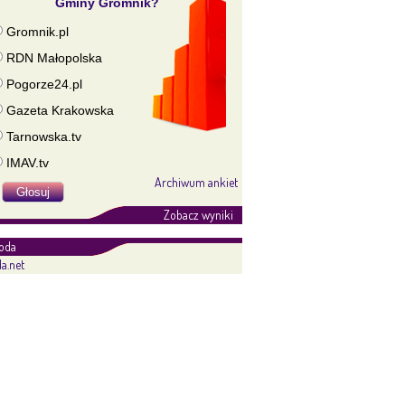
Gminy Gromnik?
Gromnik.pl
RDN Małopolska
Pogorze24.pl
Gazeta Krakowska
Tarnowska.tv
IMAV.tv
Archiwum ankiet
Zobacz wyniki
oda
a.net