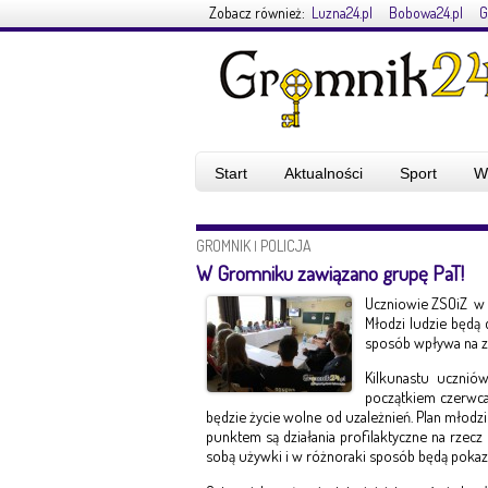
Zobacz również:
Luzna24.pl
Bobowa24.pl
G
Start
Aktualności
Sport
W
GROMNIK
POLICJA
|
W Gromniku zawiązano grupę PaT!
Uczniowie ZSOiZ w 
Młodzi ludzie będą 
sposób wpływa na zd
Kilkunastu ucznió
początkiem czerwca
będzie życie wolne od uzależnień. Plan młodz
punktem są działania profilaktyczne na rzecz
sobą używki i w różnoraki sposób będą pokazyw