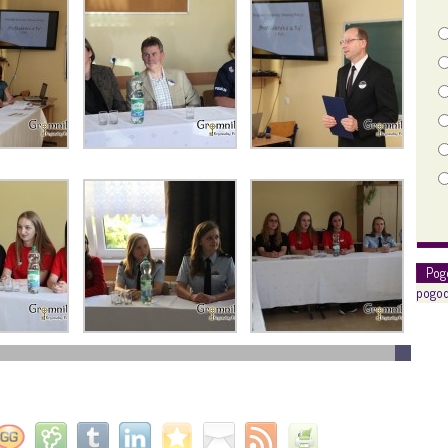
Pog
pogod