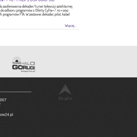
zaoferowania dekoder/tuner telewizji satelitarnej
do odbioru programów z Oferty Cyfra+ / nc+ oraz
programów FTA. W zestawie: dekoder, pilot, kabel
Więcej...
 007
2
ow24.pl