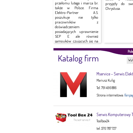
przełomu lutego i marca br.
przyjęły do sw
także w Polsce. Firma
Chrystusa.
Elektro-Partner A.S.
poszukuje nie tylko
pracowników z
doświadczeniem
posiadających uprawnienie
SEP E ale również
samouków czujących się na
siłach do...
Pol
Katalog firm
Wyb
Mservice – Serwis Elek
Mariusz Kulig
Tel. 791 496 886
Strona internetowa:
Fanpa
Serwis Komputerowy
Toolbox24
tel. 570 787 727