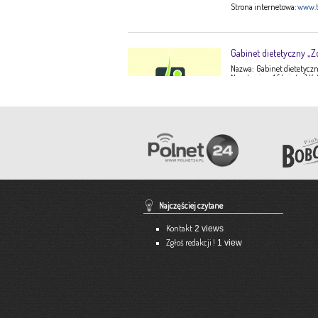
Strona internetowa:
www.t
Gabinet dietetyczny „Z
Nazwa: Gabinet dietetyczny
Narutowicza 1 ( I piętro) K
Ewa Stępień Tel: 503 047 9
Opis: Gabinet dietetyczny 
konsultacje dietetyczne –
dorosłych, dzieci, młodzi
dieto-zależnych (nadciśnie
Pracownia Krawiecka 
Aneta Szpyrka
Tel. 508 189 180 lub 500 613
Najczęściej czytane
Strona internetowa:
www.a
Kontakt
2 views
Zgłoś redakcji !
1 view
Ekspert – Biuro Rach
Barbara Bielakiewicz
795 409 892 lub 18 35 10 29