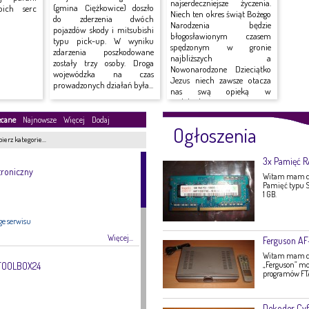
najserdeczniejsze życzenia.
(gmina Ciężkowice) doszło
oich serc
Niech ten okres świąt Bożego
do zderzenia dwóch
Narodzenia będzie
pojazdów skody i mitsubishi
błogosławionym czasem
typu pick-up. W wyniku
spędzonym w gronie
zdarzenia poszkodowane
najbliższych a
zostały trzy osoby. Droga
Nowonarodzone Dzieciątko
wojewódzka na czas
Jezus niech zawsze otacza
prowadzonych działań była...
nas swą opieką w
nadchodzącym Nowym
Roku.
ecane
Najnowsze
Więcej
Dodaj
Ogłoszenia
ierz kategorie…
3x Pamięć 
troniczny
Witam mam do
Pamięć typu S
1 GB.
ge serwisu
Więcej...
Ferguson A
Witam mam do 
„Ferguson” mo
 TOOLBOX24
programów FTA,
Dekoder Cyf