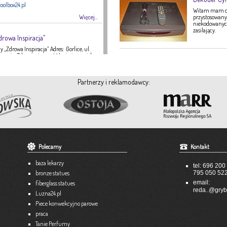
oolbox24.pl
Witam mam do 
Więcej...
przystosowany 
niekodowanych 
zasilający.
drowa Inspiracja”
 „Zdrowa Inspiracja” Adres: Gorlice, ul.
ategoria: Zdrowie, żywność Imię i nazwisko:
16 Strona internetowa: fanpage Gabinetu
Zdrowa Inspiracja oferuje: – indywidualne
 indywidualne plany żywieniowe dla
Partnerzy i reklamodawcy:
eży – poradnictwo żywieniowe w chorobach
nie tętnicze, […]
Więcej...
A-TEX
 951
Polecamy
Kontakt
tex-dekoracje.pl
baza lekarzy
tel: 696 200
Więcej...
bronze statues
795 050 52
email:
fiberglass statues
...
unkowe
reda
@gryb
Luzna24.pl
Piece konwekcyjno parowe
praca
3
Tanie Perfumy