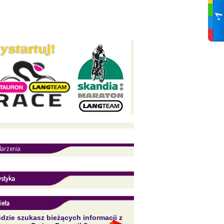
arzenia
ystyka
ieta
dzie szukasz bieżących informacji z