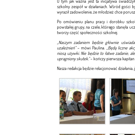
O tym jak ważna jest ta inicjatywa świadczył
szkolny zespół w działaniach. Wśród gości b
wyraził zadowolenie, że młodzież chce porus
Po omówieniu planu pracy i dorobku szkoł
powstałej grupy, na czele, którego stanęła uc
tworzy część społeczności szkolnej.
„Naszym zadaniem będzie głównie uświada
uzależnień”
– mówi Paulina.
„Będą liczne ak
niosą używki. Nie będzie to łatwe zadanie, a
upragniony skutek.”
– kończy pierwsza kapitan
Nasza redakcja będzie relacjonować działania,