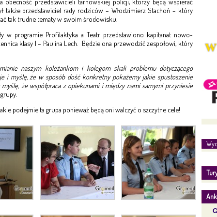
a obecność przedstawicieli tarnowskiej policji, którzy będą wspierać
ył także przedstawiciel rady rodziców – Włodzimierz Stachoń – który
zać tak trudne tematy w swoim środowisku.
y w programie Profilaktyka a Teatr przedstawiono kapitanat nowo-
zennica klasy I – Paulina Lech. Będzie ona przewodzić zespołowi, który
mianie naszym koleżankom i kolegom skali problemu dotyczącego
cje i myślę, że w sposób dość konkretny pokażemy jakie spustoszenie
le myślę, że współpraca z opiekunami i między nami samymi przyniesie
 grupy.
 jakie podejmie ta grupa ponieważ będą oni walczyć o szczytne cele!
Wyd
Tur
Ank
G