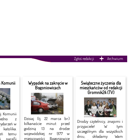
Zgłoś redakcji
Archwium
ń Komunii
Wypadek na zakręcie w
Świąteczne życzenia dla
Bogoniowicach
mieszkańców od redakcji
Gromnik24 (TV)
ej Komunii
Dzisiaj (tj. 22 marca br.)
jedno z
Drodzy czytelnicy, znajomi i
kilkanaście minut przed
wydarzeń w
przyjaciele! W tym
godziną 13 na drodze
katolika.
szczególnym dla wszystkich
wojewódzkiej nr 977 w
ień temu
dniu, składamy Wam
miejscowości Bogoniowice
j parafii