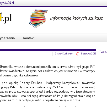
rybów24.pl
ydarzenia
Kontakt
Tweet
Oliwer Kucharzyk
18 czerwca 2015
Gromniku wraz z opiekunami początkiem czerwca utworzyli grupę PaT.
dawać świadectwo, że życie bez uzależnień jest w modzie i w znaczący
rowie i psychikę człowieka.
w pod opieką Jolanty Dziuban i Małgorzaty Namysłowski zawiązało
 grupę Pat-u. Będzie ona działała przy ZSOiZ w Gromniku i promować
ieży na pracę stowarzyszenia jest bardzo rozbudowany, a jego głównym
 rówieśników. Licealiści będą uświadamiać im jakie zagrożenia niosą ze
ać, że m.in. narkotyki, alkohol i dopalacze nie są w modzie.