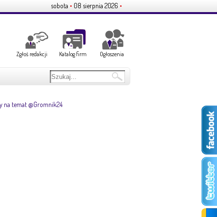
sobota
•
08 sierpnia 2026
•
Zgłoś redakcji
Katalog firm
Ogłoszenia
y na temat @Gromnik24