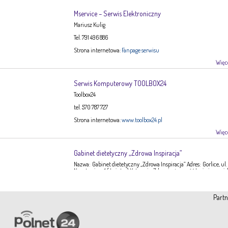
Mservice – Serwis Elektroniczny
Mariusz Kulig
Tel. 791 496 886
Strona internetowa:
Fanpage serwisu
Więce
Serwis Komputerowy TOOLBOX24
Toolbox24
tel. 570 787 727
Strona internetowa:
www.toolbox24.pl
Więce
Gabinet dietetyczny „Zdrowa Inspiracja”
Nazwa: Gabinet dietetyczny „Zdrowa Inspiracja” Adres: Gorlice, ul.
Narutowicza 1 ( I piętro) Kategoria: Zdrowie, żywność Imię i nazwis
Ewa Stępień Tel: 503 047 916 Strona internetowa: fanpage Gabinet
Opis: Gabinet dietetyczny Zdrowa Inspiracja oferuje: – indywidual
konsultacje dietetyczne – indywidualne plany żywieniowe dla
Partn
dorosłych, dzieci, młodzieży – poradnictwo żywieniowe w chorob
dieto-zależnych (nadciśnienie tętnicze, […]
Więce