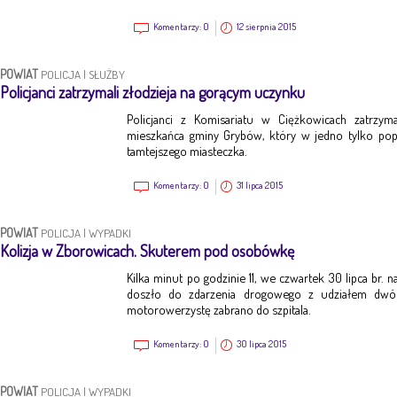
Komentarzy:
0
12 sierpnia 2015
POWIAT
POLICJA
|
SŁUŻBY
Policjanci zatrzymali złodzieja na gorącym uczynku
Policjanci z Komisariatu w Ciężkowicach zatrzym
mieszkańca gminy Grybów, który w jedno tylko po
tamtejszego miasteczka.
Komentarzy:
0
31 lipca 2015
POWIAT
POLICJA
|
WYPADKI
Kolizja w Zborowicach. Skuterem pod osobówkę
Kilka minut po godzinie 11, we czwartek 30 lipca br.
doszło do zdarzenia drogowego z udziałem dwó
motorowerzystę zabrano do szpitala.
Komentarzy:
0
30 lipca 2015
POWIAT
POLICJA
|
WYPADKI