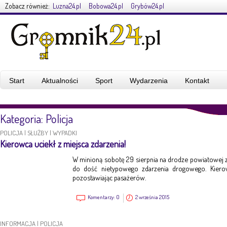
Zobacz również:
Luzna24.pl
Bobowa24.pl
Grybów24.pl
Start
Aktualności
Sport
Wydarzenia
Kontakt
Kategoria: Policja
POLICJA
|
SŁUŻBY
|
WYPADKI
Kierowca uciekł z miejsca zdarzenia!
W minioną sobotę 29 sierpnia na drodze powiatowej 
do dość nietypowego zdarzenia drogowego. Kierow
pozostawiając pasażerów.
Komentarzy:
0
2 września 2015
INFORMACJA
|
POLICJA