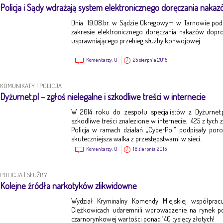
Policja i Sądy wdrażają system elektronicznego doręczania nak
Dnia 19.08.br. w Sądzie Okręgowym w Tarnowie po
zakresie elektronicznego doręczania nakazów dop
usprawniającego przebieg służby konwojowej.
Komentarzy:
0
25 sierpnia 2015
KOMUNIKATY
|
POLICJA
Dyżurnet.pl – zgłoś nielegalne i szkodliwe treści w internecie
W 2014 roku do zespołu specjalistów z Dyżurnet.pl
szkodliwe treści znalezione w internecie. 425 z tych z
Policja w ramach działań „CyberPol” podpisały poro
skuteczniejsza walka z przestępstwami w sieci.
Komentarzy:
0
16 sierpnia 2015
POLICJA
|
SŁUŻBY
Kolejne źródła narkotyków zlikwidowne
Wydział Kryminalny Komendy Miejskiej współpracu
Ciężkowicach udaremnili wprowadzenie na rynek po
czarnorynkowej wartości ponad 140 tysięcy złotych!