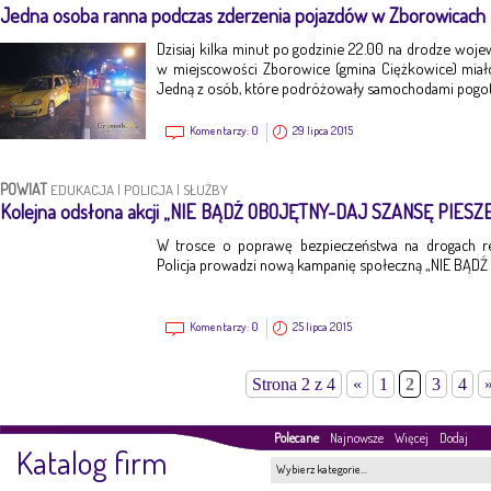
Jedna osoba ranna podczas zderzenia pojazdów w Zborowicach
Dzisiaj kilka minut po godzinie 22.00 na drodze woje
w miejscowości Zborowice (gmina Ciężkowice) miał
Jedną z osób, które podróżowały samochodami pogoto
Komentarzy:
0
29 lipca 2015
POWIAT
EDUKACJA
|
POLICJA
|
SŁUŻBY
Kolejna odsłona akcji „NIE BĄDŹ OBOJĘTNY-DAJ SZANSĘ PIESZ
W trosce o poprawę bezpieczeństwa na drogach r
Policja prowadzi nową kampanię społeczną „NIE BĄ
Komentarzy:
0
25 lipca 2015
Strona 2 z 4
«
1
2
3
4
Polecane
Najnowsze
Więcej
Dodaj
Katalog firm
Wybierz kategorie…