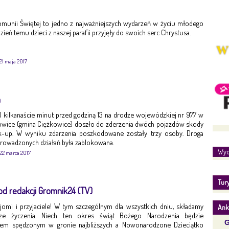
Komunii Świętej to jedno z najważniejszych wydarzeń w życiu młodego
dzień temu dzieci z naszej parafii przyjęły do swoich serc Chrystusa.
21 maja 2017
h
br.) kilkanaście minut przed godziną 13 na drodze wojewódzkiej nr 977 w
wice (gmina Ciężkowice) doszło do zderzenia dwóch pojazdów skody
ck-up. W wyniku zdarzenia poszkodowane zostały trzy osoby. Droga
rowadzonych działań była zablokowana.
Wyd
22 marca 2017
Tur
d redakcji Gromnik24 (TV)
ajomi i przyjaciele! W tym szczególnym dla wszystkich dniu, składamy
Ank
sze życzenia. Niech ten okres świąt Bożego Narodzenia będzie
G
em spędzonym w gronie najbliższych a Nowonarodzone Dzieciątko