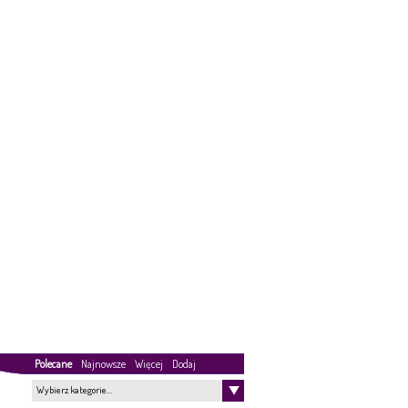
Polecane
Najnowsze
Więcej
Dodaj
Wybierz kategorie…