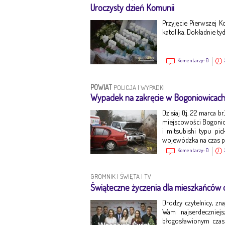
Uroczysty dzień Komunii
Przyjęcie Pierwszej 
katolika. Dokładnie ty
Komentarzy:
0
POWIAT
POLICJA
|
WYPADKI
Wypadek na zakręcie w Bogoniowicac
Dzisiaj (tj. 22 marca 
miejscowości Bogonio
i mitsubishi typu pi
wojewódzka na czas p
Komentarzy:
0
GROMNIK
|
ŚWIĘTA
|
TV
Świąteczne życzenia dla mieszkańców o
Drodzy czytelnicy, zn
Wam najserdeczniej
błogosławionym czas