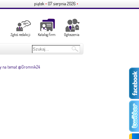
piątek
•
07 sierpnia 2026
•
Zgłoś redakcji
Katalog firm
Ogłoszenia
y na temat @Gromnik24