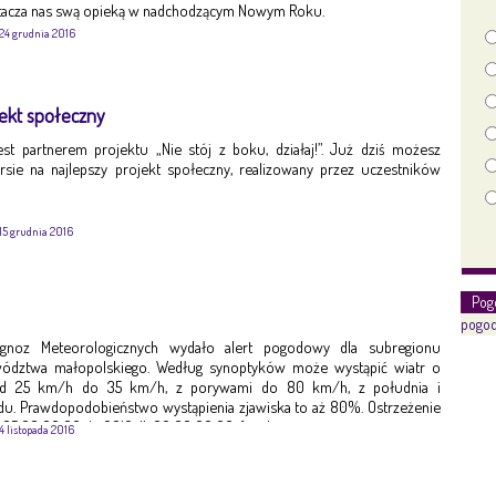
tacza nas swą opieką w nadchodzącym Nowym Roku.
24 grudnia 2016
jekt społeczny
est partnerem projektu „Nie stój z boku, działaj!”. Już dziś możesz
ie na najlepszy projekt społeczny, realizowany przez uczestników
15 grudnia 2016
Pog
pogod
ognoz Meteorologicznych wydało alert pogodowy dla subregionu
ództwa małopolskiego. Według synoptyków może wystąpić wiatr o
 od 25 km/h do 35 km/h, z porywami do 80 km/h, z południa i
. Prawdopodobieństwo wystąpienia zjawiska to aż 80%. Ostrzeżenie
-05 08:00:00 do 2016-11-06 00:00:00. fot. ilustracyjne
4 listopada 2016