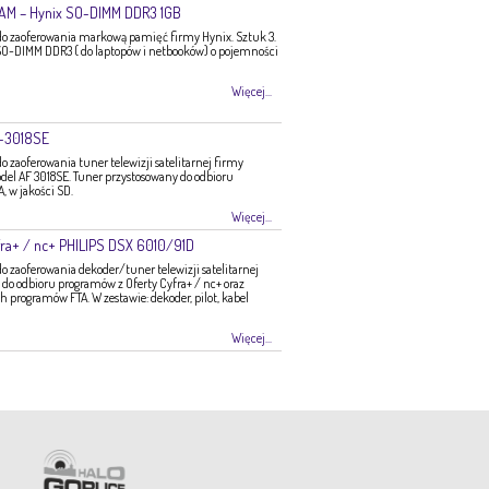
RAM – Hynix SO-DIMM DDR3 1GB
 zaoferowania markową pamięć firmy Hynix. Sztuk 3.
O-DIMM DDR3 ( do laptopów i netbooków) o pojemności
Więcej...
F-3018SE
zaoferowania tuner telewizji satelitarnej firmy
del AF 3018SE. Tuner przystosowany do odbioru
 w jakości SD.
Więcej...
ra+ / nc+ PHILIPS DSX 6010/91D
zaoferowania dekoder/tuner telewizji satelitarnej
do odbioru programów z Oferty Cyfra+ / nc+ oraz
programów FTA. W zestawie: dekoder, pilot, kabel
Więcej...