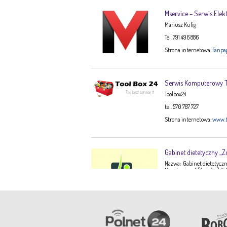
Mservice – Serwis Elek
Mariusz Kulig
Tel. 791 496 886
Strona internetowa:
Fanpa
Serwis Komputerowy
Toolbox24
tel. 570 787 727
Strona internetowa:
www.t
Gabinet dietetyczny „Z
Nazwa: Gabinet dietetyczny
Narutowicza 1 ( I piętro) K
Ewa Stępień Tel: 503 047 9
Opis: Gabinet dietetyczny 
konsultacje dietetyczne –
dorosłych, dzieci, młodzi
dieto-zależnych (nadciśnie