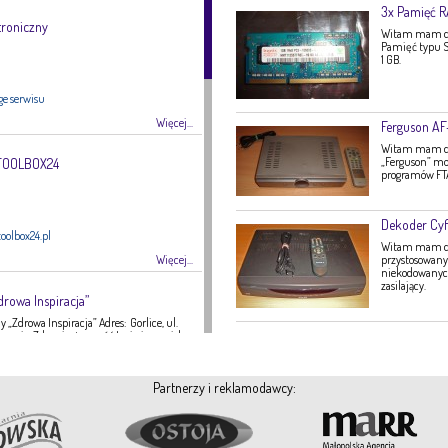
3x Pamięć 
troniczny
Witam mam do
Pamięć typu S
1 GB.
ge serwisu
Więcej...
Ferguson A
Witam mam do 
„Ferguson” mo
 TOOLBOX24
programów FTA,
Dekoder Cyf
oolbox24.pl
Witam mam do 
Więcej...
przystosowany 
niekodowanych 
zasilający.
drowa Inspiracja”
 „Zdrowa Inspiracja” Adres: Gorlice, ul.
ategoria: Zdrowie, żywność Imię i nazwisko:
16 Strona internetowa: fanpage Gabinetu
Zdrowa Inspiracja oferuje: – indywidualne
 indywidualne plany żywieniowe dla
Partnerzy i reklamodawcy:
eży – poradnictwo żywieniowe w chorobach
nie tętnicze, […]
Więcej...