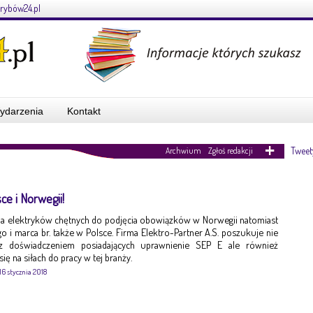
rybów24.pl
ydarzenia
Kontakt
Tweet
Archwium
Zgłoś redakcji
ce i Norwegii!
 na elektryków chętnych do podjęcia obowiązków w Norwegii natomiast
o i marca br. także w Polsce. Firma Elektro-Partner A.S. poszukuje nie
z doświadczeniem posiadających uprawnienie SEP E ale również
ę na siłach do pracy w tej branży.
16 stycznia 2018