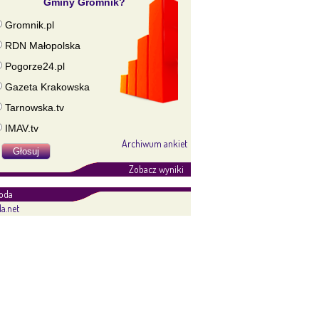
Gminy Gromnik?
Gromnik.pl
RDN Małopolska
Pogorze24.pl
Gazeta Krakowska
Tarnowska.tv
IMAV.tv
Archiwum ankiet
Zobacz wyniki
oda
a.net