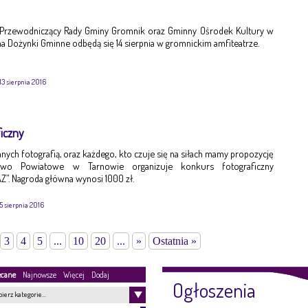
 Przewodniczący Rady Gminy Gromnik oraz Gminny Ośrodek Kultury w
a Dożynki Gminne odbędą się 14 sierpnia w gromnickim amfiteatrze.
13 sierpnia 2016
iczny
nych fotografią, oraz każdego, kto czuje się na siłach mamy propozycję
stwo Powiatowe w Tarnowie organizuje konkurs fotograficzny
”. Nagroda główna wynosi 1000 zł.
5 sierpnia 2016
3
4
5
...
10
20
...
»
Ostatnia »
ecane
Najnowsze
Więcej
Dodaj
Ogłoszenia
ierz kategorie…