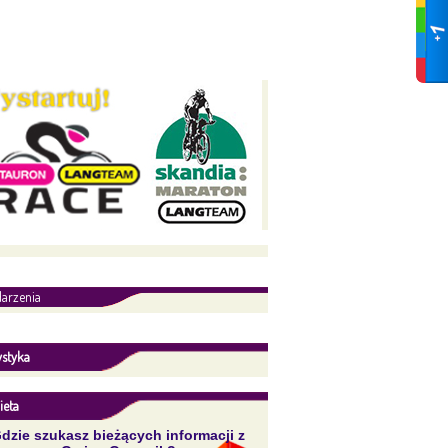
arzenia
ystyka
ieta
dzie szukasz bieżących informacji z