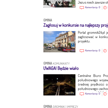
Jezus niech zawsze o
Komentarzy:
0
GMINA
Zagłosuj w konkursie na najlepszy pro
Portal gromnik24.pl j
zagłosować w konkurs
projektu.
Komentarzy:
0
GMINA
KOMUNIKATY
UWAGA! Będzie wiało
Centralne Biuro Pr
południowego wojew
średniej prędkości
południowego-zachodu
jest ważne o d 2016-11
Komentarzy:
0
GMINA
GROMNIK
|
IMPREZY