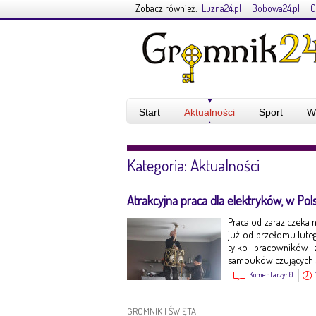
Zobacz również:
Luzna24.pl
Bobowa24.pl
G
Start
Aktualności
Sport
W
Kategoria: Aktualności
Atrakcyjna praca dla elektryków, w Pols
Praca od zaraz czeka
już od przełomu luteg
tylko pracowników 
samouków czujących si
Komentarzy:
0
GROMNIK
|
ŚWIĘTA