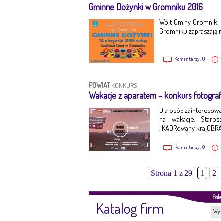
Gminne Dożynki w Gromniku 2016
Wójt Gminy Gromnik,
Gromniku zapraszają n
Komentarzy:
0
POWIAT
KONKURS
Wakacje z aparatem – konkurs fotograf
Dla osób zainteresowa
na wakacje. Staro
„KADRowany krajOBRAZ
Komentarzy:
0
Strona 1 z 29
1
2
Pol
Katalog firm
Wyb