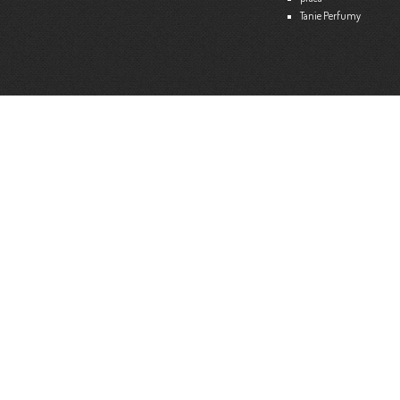
Tanie Perfumy
Strona internetowa:
www.ekspert.biz.pl
Więce
Optimar – Biuro Rachunkowe
Mariola Janusz
Tel. 535-558-318
Strona internetowa:
www.optimar-bobowa.pl
Więce
Market Budowlany BURNAT
Waldemar Burnat
Tel. 501 504 465 (Bogoniowice) lub 508 314 138 (Gromnik)
Strona internetowa:
www.burnat.info
Więce
Serwis Komputerowy ITNET24
Marcin Wojna
18 47 91 202
Strona internetowa:
www.itnet24.pl