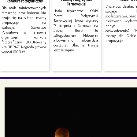
konkurs fotograficzny
Tarnowskiej
Chciałbyś działać 
Dla osób zainteresowanych
Hasło tegorocznej XXXIV
swojego lok
fotografią, oraz każdego, kto
Pieszej Pielgrzymki
społeczeństwa, brać
czuje się na siłach mamy
Tarnowskiej, która wyruszy
ciekawych wydarz
propozycję na
17 sierpnia z Tarnowa na
nabyć no
wakacje. Starostwo
Jasną Górę to
doświadczenia? J
Powiatowe w Tarnowie
„Błogosławieni Miłosierni
mamy dla Ciebie 
organizuje konkurs
albowiem oni miłosierdzia
propozycję!
fotograficzny „KADRowany
dostąpią”. Obecnie trwają
krajOBRAZ”. Nagroda główna
jeszcze zapisy.
wynosi 1000 zł.