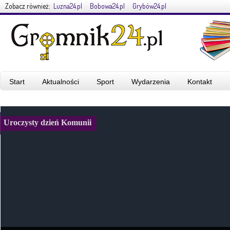
Zobacz również:
Luzna24.pl
Bobowa24.pl
Grybów24.pl
Start
Aktualności
Sport
Wydarzenia
Kontakt
Uroczysty dzień Komunii