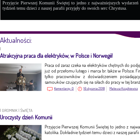
Przyjęcie Pierwszej Komunii Świętej to jedno z najważniejszych wydarzeń
tydzień temu dzieci z naszej parafii przyjęły do swoich serc Chrystusa.
Aktualności:
|
Atrakcyjna praca dla elektryków, w Polsce i Norwegii!
Praca od zaraz czeka na elektryków chętnych do pod
już od przełomu lutego i marca br. także w Polsce. Fi
tylko pracowników z doświadczeniem posiadając
samouków czujących się na siłach do pracy w tej branż
Komentarzy:
0
16 stycznia 2018
Mateusz Książkiewicz
|
GROMNIK
|
ŚWIĘTA
Uroczysty dzień Komunii
Przyjęcie Pierwszej Komunii Świętej to jedno z naj
katolika. Dokładnie tydzień temu dzieci z naszej parafi