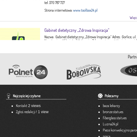
tel. 570 787 727
Strona internetowa:
www.toolbox24.pl
Więce
Gabinet dietetyczny „Zdrowa Inspiracja”
Nazwa: Gabinet dietetyczny „Zdrowa Inspiracja” Adres: Gorlice, ul.
Narutowicza 1 ( I piętro) Kategoria: Zdrowie, żywność Imię i nazwis
Ewa Stępień Tel: 503 047 916 Strona internetowa: fanpage Gabinet
Opis: Gabinet dietetyczny Zdrowa Inspiracja oferuje: – indywidual
konsultacje dietetyczne – indywidualne plany żywieniowe dla
Partn
dorosłych, dzieci, młodzieży – poradnictwo żywieniowe w chorob
dieto-zależnych (nadciśnienie tętnicze, […]
Więce
Pracownia Krawiecka A-TEX
Aneta Szpyrka
Tel. 508 189 180 lub 500 613 951
Najczęściej czytane
Polecamy
Strona internetowa:
www.atex-dekoracje.pl
Kontakt
baza lekarzy
2 views
Więce
Zgłoś redakcji !
bronze statues
1 view
fiberglass statues
Ekspert – Biuro Rachunkowe
Luzna24.pl
Barbara Bielakiewicz
Piece konwekcyjno par
praca
795 409 892 lub 18 35 10 293