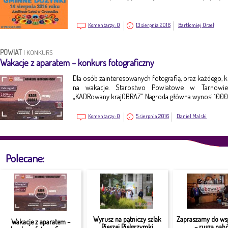
Komentarzy:
0
13 sierpnia 2016
Bartłomiej Orzeł
POWIAT
|
KONKURS
Wakacje z aparatem – konkurs fotograficzny
Dla osób zainteresowanych fotografią, oraz każdego, k
na wakacje. Starostwo Powiatowe w Tarnowie 
„KADRowany krajOBRAZ”. Nagroda główna wynosi 1000 
Komentarzy:
0
5 sierpnia 2016
Daniel Malski
Polecane:
Wyrusz na pątniczy szlak
Zapraszamy do ws
Wakacje z aparatem –
Pieszej Pielgrzymki
– rusza nabó