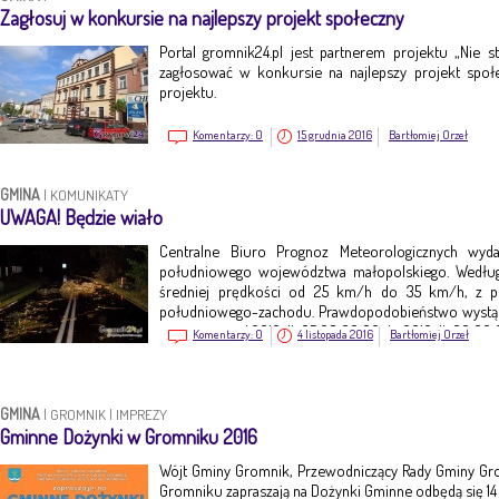
Zagłosuj w konkursie na najlepszy projekt społeczny
Portal gromnik24.pl jest partnerem projektu „Nie st
zagłosować w konkursie na najlepszy projekt społ
projektu.
Komentarzy:
0
15 grudnia 2016
Bartłomiej Orzeł
GMINA
|
KOMUNIKATY
UWAGA! Będzie wiało
Centralne Biuro Prognoz Meteorologicznych wyd
południowego województwa małopolskiego. Według
średniej prędkości od 25 km/h do 35 km/h, z 
południowego-zachodu. Prawdopodobieństwo wystąpi
jest ważne o d 2016-11-05 08:00:00 do 2016-11-06 00:00
Komentarzy:
0
4 listopada 2016
Bartłomiej Orzeł
GMINA
|
GROMNIK
|
IMPREZY
Gminne Dożynki w Gromniku 2016
Wójt Gminy Gromnik, Przewodniczący Rady Gminy Gr
Gromniku zapraszają na Dożynki Gminne odbędą się 14 