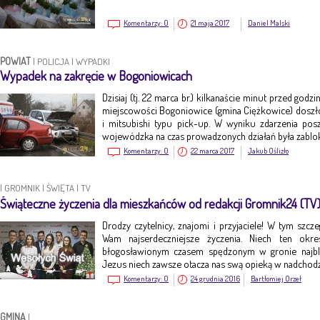
Komentarzy:
0
21 maja 2017
Daniel Malski
POWIAT
|
POLICJA
|
WYPADKI
Wypadek na zakręcie w Bogoniowicach
Dzisiaj (tj. 22 marca br.) kilkanaście minut przed god
miejscowości Bogoniowice (gmina Ciężkowice) dosz
i mitsubishi typu pick-up. W wyniku zdarzenia po
wojewódzka na czas prowadzonych działań była zabl
Komentarzy:
0
22 marca 2017
Jakub Oślizło
|
GROMNIK
|
ŚWIĘTA
|
TV
Świąteczne życzenia dla mieszkańców od redakcji Gromnik24 (TV
Drodzy czytelnicy, znajomi i przyjaciele! W tym szc
Wam najserdeczniejsze życzenia. Niech ten okr
błogosławionym czasem spędzonym w gronie najbl
Jezus niech zawsze otacza nas swą opieką w nadch
Komentarzy:
0
24 grudnia 2016
Bartłomiej Orzeł
GMINA
|