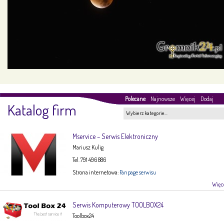
Polecane
Najnowsze
Więcej
Dodaj
Katalog firm
Wybierz kategorie…
Mservice – Serwis Elektroniczny
Mariusz Kulig
Tel. 791 496 886
Strona internetowa:
Fanpage serwisu
Więce
Serwis Komputerowy TOOLBOX24
Toolbox24