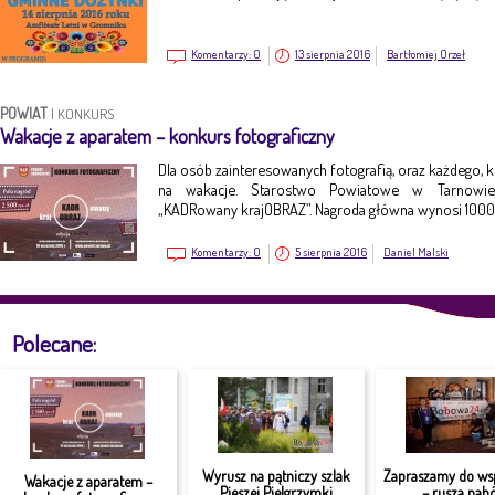
Komentarzy:
0
13 sierpnia 2016
Bartłomiej Orzeł
POWIAT
|
KONKURS
Wakacje z aparatem – konkurs fotograficzny
Dla osób zainteresowanych fotografią, oraz każdego, k
na wakacje. Starostwo Powiatowe w Tarnowie 
„KADRowany krajOBRAZ”. Nagroda główna wynosi 1000 
Komentarzy:
0
5 sierpnia 2016
Daniel Malski
Polecane:
Wyrusz na pątniczy szlak
Zapraszamy do ws
Wakacje z aparatem –
Pieszej Pielgrzymki
– rusza nabó