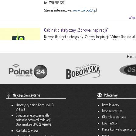
tel. 570 787 727
Strona internetowa:
www.toolbox24.pl
Więce
Gabinet dietetyczny „Zdrowa Inspiracja”
Nazwa: Gabinet dietetyczny „Zdrowa Inspiracja” Adres: Gorlice, ul.
Narutowicza 1 ( I piętro) Kategoria: Zdrowie, żywność Imię i nazwis
Ewa Stępień Tel: 503 047 916 Strona internetowa: fanpage Gabinet
Opis: Gabinet dietetyczny Zdrowa Inspiracja oferuje: – indywidual
konsultacje dietetyczne – indywidualne plany żywieniowe dla
Partn
dorosłych, dzieci, młodzieży – poradnictwo żywieniowe w chorob
dieto-zależnych (nadciśnienie tętnicze, […]
Więce
Pracownia Krawiecka A-TEX
Aneta Szpyrka
Tel. 508 189 180 lub 500 613 951
Najczęściej czytane
Polecamy
Strona internetowa:
www.atex-dekoracje.pl
Uroczysty dzień Komunii
baza lekarzy
3
Więce
views
bronze statues
Świąteczne życzenia dla
fiberglass statues
mieszkańców od redakcji
Ekspert – Biuro Rachunkowe
Luzna24.pl
Gromnik24 (TV)
2 views
Barbara Bielakiewicz
Piece konwekcyjno par
Kontakt
1 view
praca
795 409 892 lub 18 35 10 293