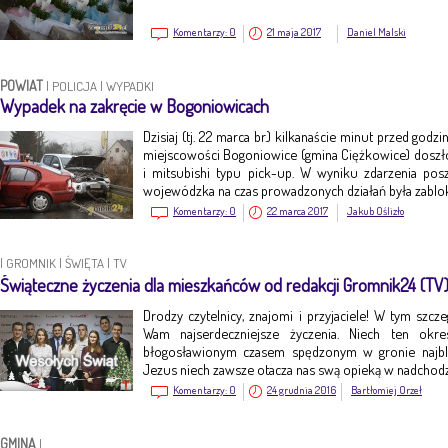
Komentarzy:
0
21 maja 2017
Daniel Malski
POWIAT
|
POLICJA
|
WYPADKI
Wypadek na zakręcie w Bogoniowicach
Dzisiaj (tj. 22 marca br.) kilkanaście minut przed god
miejscowości Bogoniowice (gmina Ciężkowice) dosz
i mitsubishi typu pick-up. W wyniku zdarzenia po
wojewódzka na czas prowadzonych działań była zabl
Komentarzy:
0
22 marca 2017
Jakub Oślizło
|
GROMNIK
|
ŚWIĘTA
|
TV
Świąteczne życzenia dla mieszkańców od redakcji Gromnik24 (TV
Drodzy czytelnicy, znajomi i przyjaciele! W tym szc
Wam najserdeczniejsze życzenia. Niech ten okr
błogosławionym czasem spędzonym w gronie najbl
Jezus niech zawsze otacza nas swą opieką w nadch
Komentarzy:
0
24 grudnia 2016
Bartłomiej Orzeł
GMINA
|