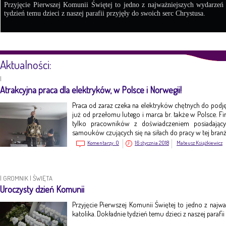
Przyjęcie Pierwszej Komunii Świętej to jedno z najważniejszych wydarzeń
tydzień temu dzieci z naszej parafii przyjęły do swoich serc Chrystusa.
Aktualności:
|
Atrakcyjna praca dla elektryków, w Polsce i Norwegii!
Praca od zaraz czeka na elektryków chętnych do pod
już od przełomu lutego i marca br. także w Polsce. Fi
tylko pracowników z doświadczeniem posiadając
samouków czujących się na siłach do pracy w tej branż
Komentarzy:
0
16 stycznia 2018
Mateusz Książkiewicz
|
GROMNIK
|
ŚWIĘTA
Uroczysty dzień Komunii
Przyjęcie Pierwszej Komunii Świętej to jedno z naj
katolika. Dokładnie tydzień temu dzieci z naszej parafi