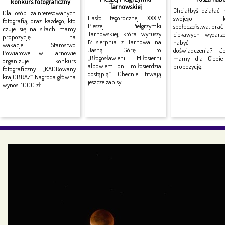
konkurs fotograficzny
Tarnowskiej
Chciałbyś działać 
Dla osób zainteresowanych
Hasło tegorocznej XXXIV
swojego lok
fotografią, oraz każdego, kto
Pieszej Pielgrzymki
społeczeństwa, brać
czuje się na siłach mamy
Tarnowskiej, która wyruszy
ciekawych wydarz
propozycję na
17 sierpnia z Tarnowa na
nabyć no
wakacje. Starostwo
Jasną Górę to
doświadczenia? J
Powiatowe w Tarnowie
„Błogosławieni Miłosierni
mamy dla Ciebie 
organizuje konkurs
albowiem oni miłosierdzia
propozycję!
fotograficzny „KADRowany
dostąpią”. Obecnie trwają
krajOBRAZ”. Nagroda główna
jeszcze zapisy.
wynosi 1000 zł.