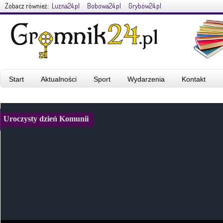
Zobacz również:
Luzna24.pl
Bobowa24.pl
Grybów24.pl
Start
Aktualności
Sport
Wydarzenia
Kontakt
Uroczysty dzień Komunii