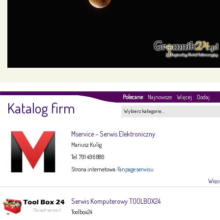
Polecane
Najnowsze
Więcej
Dodaj
Katalog firm
Wybierz kategorie…
Mservice – Serwis Elektroniczny
Mariusz Kulig
Tel. 791 496 886
Strona internetowa:
Fanpage serwisu
Więce
Serwis Komputerowy TOOLBOX24
Toolbox24