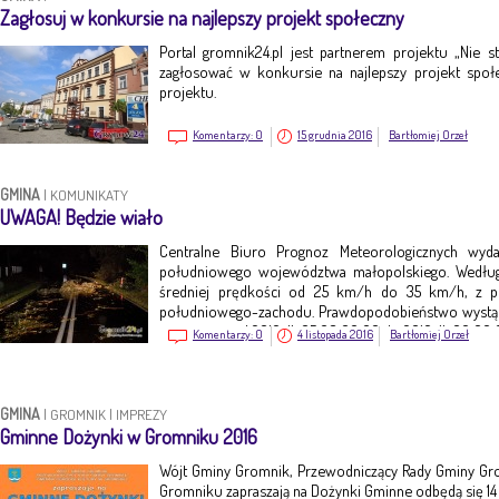
Zagłosuj w konkursie na najlepszy projekt społeczny
Portal gromnik24.pl jest partnerem projektu „Nie st
zagłosować w konkursie na najlepszy projekt społ
projektu.
Komentarzy:
0
15 grudnia 2016
Bartłomiej Orzeł
GMINA
|
KOMUNIKATY
UWAGA! Będzie wiało
Centralne Biuro Prognoz Meteorologicznych wyd
południowego województwa małopolskiego. Według
średniej prędkości od 25 km/h do 35 km/h, z 
południowego-zachodu. Prawdopodobieństwo wystąpi
jest ważne o d 2016-11-05 08:00:00 do 2016-11-06 00:00
Komentarzy:
0
4 listopada 2016
Bartłomiej Orzeł
GMINA
|
GROMNIK
|
IMPREZY
Gminne Dożynki w Gromniku 2016
Wójt Gminy Gromnik, Przewodniczący Rady Gminy Gr
Gromniku zapraszają na Dożynki Gminne odbędą się 14 