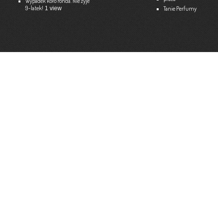
Wypadek koło ronda. Nie żyje
9-latek!
1 view
Tanie Perfumy
Strona internetowa:
www.ekspert.biz.pl
Więce
Optimar – Biuro Rachunkowe
Mariola Janusz
Tel. 535-558-318
Strona internetowa:
www.optimar-bobowa.pl
Więce
Market Budowlany BURNAT
Waldemar Burnat
Tel. 501 504 465 (Bogoniowice) lub 508 314 138 (Gromnik)
Strona internetowa:
www.burnat.info
Więce
Serwis Komputerowy ITNET24
Marcin Wojna
18 47 91 202
Strona internetowa:
www.itnet24.pl