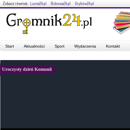
Zobacz również:
Luzna24.pl
Bobowa24.pl
Grybów24.pl
Start
Aktualności
Sport
Wydarzenia
Kontakt
Uroczysty dzień Komunii