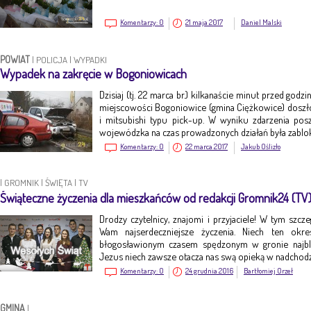
Komentarzy:
0
21 maja 2017
Daniel Malski
POWIAT
|
POLICJA
|
WYPADKI
Wypadek na zakręcie w Bogoniowicach
Dzisiaj (tj. 22 marca br.) kilkanaście minut przed god
miejscowości Bogoniowice (gmina Ciężkowice) dosz
i mitsubishi typu pick-up. W wyniku zdarzenia po
wojewódzka na czas prowadzonych działań była zabl
Komentarzy:
0
22 marca 2017
Jakub Oślizło
|
GROMNIK
|
ŚWIĘTA
|
TV
Świąteczne życzenia dla mieszkańców od redakcji Gromnik24 (TV
Drodzy czytelnicy, znajomi i przyjaciele! W tym szc
Wam najserdeczniejsze życzenia. Niech ten okr
błogosławionym czasem spędzonym w gronie najbl
Jezus niech zawsze otacza nas swą opieką w nadch
Komentarzy:
0
24 grudnia 2016
Bartłomiej Orzeł
GMINA
|