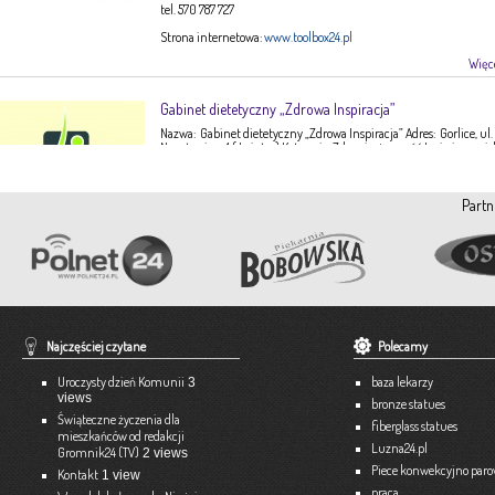
tel. 570 787 727
Strona internetowa:
www.toolbox24.pl
Więce
Gabinet dietetyczny „Zdrowa Inspiracja”
Nazwa: Gabinet dietetyczny „Zdrowa Inspiracja” Adres: Gorlice, ul.
Narutowicza 1 ( I piętro) Kategoria: Zdrowie, żywność Imię i nazwis
Ewa Stępień Tel: 503 047 916 Strona internetowa: fanpage Gabinet
Opis: Gabinet dietetyczny Zdrowa Inspiracja oferuje: – indywidual
konsultacje dietetyczne – indywidualne plany żywieniowe dla
Partn
dorosłych, dzieci, młodzieży – poradnictwo żywieniowe w chorob
dieto-zależnych (nadciśnienie tętnicze, […]
Więce
Pracownia Krawiecka A-TEX
Aneta Szpyrka
Tel. 508 189 180 lub 500 613 951
Najczęściej czytane
Polecamy
Strona internetowa:
www.atex-dekoracje.pl
Uroczysty dzień Komunii
baza lekarzy
3
Więce
views
bronze statues
Świąteczne życzenia dla
fiberglass statues
mieszkańców od redakcji
Ekspert – Biuro Rachunkowe
Luzna24.pl
Gromnik24 (TV)
2 views
Barbara Bielakiewicz
Piece konwekcyjno par
Kontakt
1 view
praca
795 409 892 lub 18 35 10 293