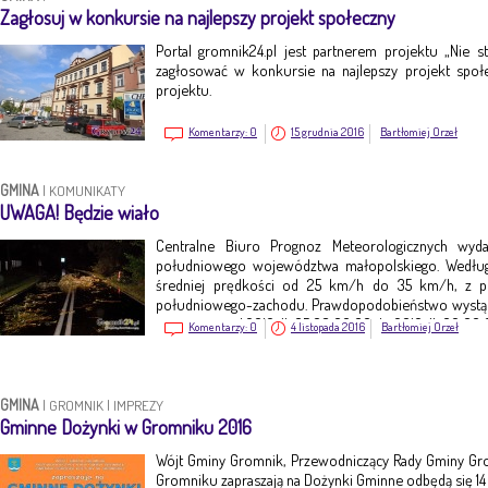
Zagłosuj w konkursie na najlepszy projekt społeczny
Portal gromnik24.pl jest partnerem projektu „Nie st
zagłosować w konkursie na najlepszy projekt społ
projektu.
Komentarzy:
0
15 grudnia 2016
Bartłomiej Orzeł
GMINA
|
KOMUNIKATY
UWAGA! Będzie wiało
Centralne Biuro Prognoz Meteorologicznych wyd
południowego województwa małopolskiego. Według
średniej prędkości od 25 km/h do 35 km/h, z 
południowego-zachodu. Prawdopodobieństwo wystąpi
jest ważne o d 2016-11-05 08:00:00 do 2016-11-06 00:00
Komentarzy:
0
4 listopada 2016
Bartłomiej Orzeł
GMINA
|
GROMNIK
|
IMPREZY
Gminne Dożynki w Gromniku 2016
Wójt Gminy Gromnik, Przewodniczący Rady Gminy Gr
Gromniku zapraszają na Dożynki Gminne odbędą się 14 