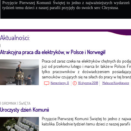
Przyjęcie Pierwszej Komunii Świętej to jedno z najważniejszych wydarzeń
tydzień temu dzieci z naszej parafii przyjęły do swoich serc Chrystusa.
Aktualności:
|
Atrakcyjna praca dla elektryków, w Polsce i Norwegii!
Praca od zaraz czeka na elektryków chętnych do pod
już od przełomu lutego i marca br. także w Polsce. Fi
tylko pracowników z doświadczeniem posiadając
samouków czujących się na siłach do pracy w tej branż
Komentarzy:
0
16 stycznia 2018
Mateusz Książkiewicz
|
GROMNIK
|
ŚWIĘTA
Uroczysty dzień Komunii
Przyjęcie Pierwszej Komunii Świętej to jedno z naj
katolika. Dokładnie tydzień temu dzieci z naszej parafi