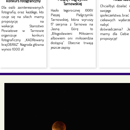
konkurs fotograficzny
Tarnowskiej
Chciałbyś działać 
Dla osób zainteresowanych
Hasło tegorocznej XXXIV
swojego lok
fotografią, oraz każdego, kto
Pieszej Pielgrzymki
społeczeństwa, brać
czuje się na siłach mamy
Tarnowskiej, która wyruszy
ciekawych wydarz
propozycję na
17 sierpnia z Tarnowa na
nabyć no
wakacje. Starostwo
Jasną Górę to
doświadczenia? J
Powiatowe w Tarnowie
„Błogosławieni Miłosierni
mamy dla Ciebie 
organizuje konkurs
albowiem oni miłosierdzia
propozycję!
fotograficzny „KADRowany
dostąpią”. Obecnie trwają
krajOBRAZ”. Nagroda główna
jeszcze zapisy.
wynosi 1000 zł.