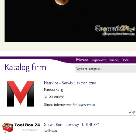
Polecane
Najnowsze
Więcej
Dodaj
Katalog firm
Wybierz kategorie…
Mservice – Serwis Elektroniczny
Mariusz Kulig
Tel. 791 496 886
Strona internetowa:
Fanpage serwisu
Więce
Serwis Komputerowy TOOLBOX24
Toolbox24