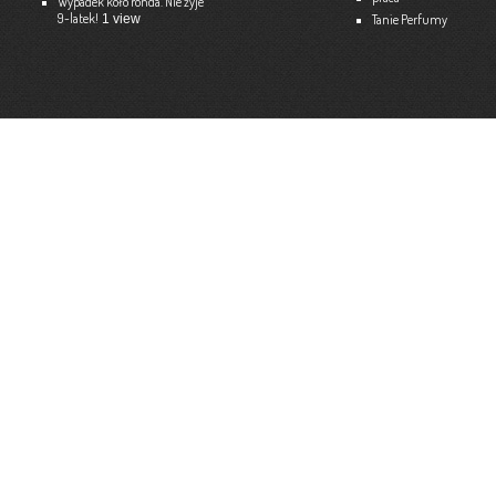
Wypadek koło ronda. Nie żyje
9-latek!
1 view
Tanie Perfumy
Strona internetowa:
www.ekspert.biz.pl
Więce
Optimar – Biuro Rachunkowe
Mariola Janusz
Tel. 535-558-318
Strona internetowa:
www.optimar-bobowa.pl
Więce
Market Budowlany BURNAT
Waldemar Burnat
Tel. 501 504 465 (Bogoniowice) lub 508 314 138 (Gromnik)
Strona internetowa:
www.burnat.info
Więce
Serwis Komputerowy ITNET24
Marcin Wojna
18 47 91 202
Strona internetowa:
www.itnet24.pl