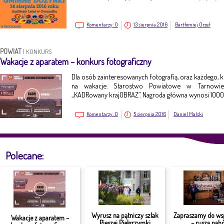
Komentarzy:
0
13 sierpnia 2016
Bartłomiej Orzeł
POWIAT
|
KONKURS
Wakacje z aparatem – konkurs fotograficzny
Dla osób zainteresowanych fotografią, oraz każdego, k
na wakacje. Starostwo Powiatowe w Tarnowie 
„KADRowany krajOBRAZ”. Nagroda główna wynosi 1000 
Komentarzy:
0
5 sierpnia 2016
Daniel Malski
Polecane:
Wyrusz na pątniczy szlak
Zapraszamy do ws
Wakacje z aparatem –
Pieszej Pielgrzymki
– rusza nabó