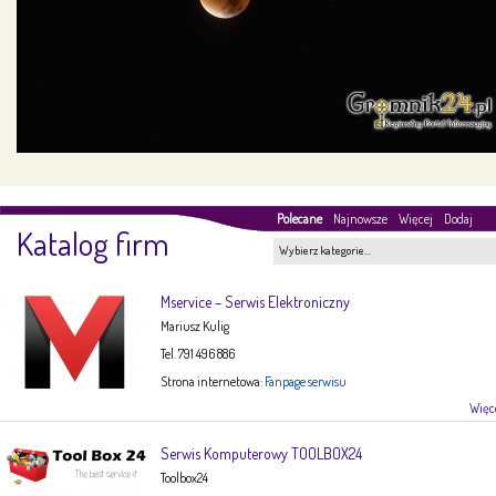
Polecane
Najnowsze
Więcej
Dodaj
Katalog firm
Wybierz kategorie…
Mservice – Serwis Elektroniczny
Mariusz Kulig
Tel. 791 496 886
Strona internetowa:
Fanpage serwisu
Więce
Serwis Komputerowy TOOLBOX24
Toolbox24