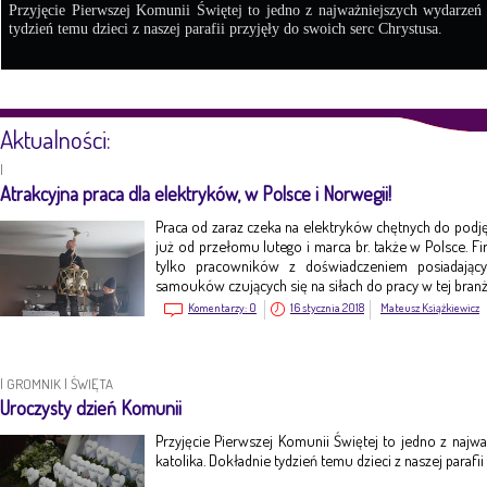
Przyjęcie Pierwszej Komunii Świętej to jedno z najważniejszych wydarzeń
tydzień temu dzieci z naszej parafii przyjęły do swoich serc Chrystusa.
Aktualności:
|
Atrakcyjna praca dla elektryków, w Polsce i Norwegii!
Praca od zaraz czeka na elektryków chętnych do pod
już od przełomu lutego i marca br. także w Polsce. Fi
tylko pracowników z doświadczeniem posiadając
samouków czujących się na siłach do pracy w tej branż
Komentarzy:
0
16 stycznia 2018
Mateusz Książkiewicz
|
GROMNIK
|
ŚWIĘTA
Uroczysty dzień Komunii
Przyjęcie Pierwszej Komunii Świętej to jedno z naj
katolika. Dokładnie tydzień temu dzieci z naszej parafi