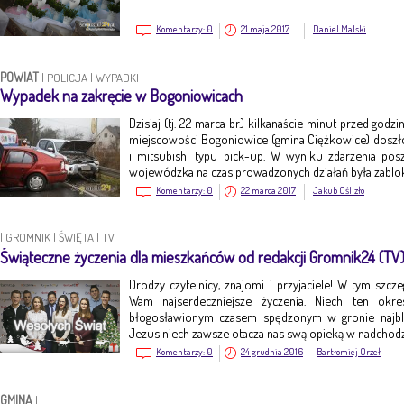
Komentarzy:
0
21 maja 2017
Daniel Malski
POWIAT
|
POLICJA
|
WYPADKI
Wypadek na zakręcie w Bogoniowicach
Dzisiaj (tj. 22 marca br.) kilkanaście minut przed god
miejscowości Bogoniowice (gmina Ciężkowice) dosz
i mitsubishi typu pick-up. W wyniku zdarzenia po
wojewódzka na czas prowadzonych działań była zabl
Komentarzy:
0
22 marca 2017
Jakub Oślizło
|
GROMNIK
|
ŚWIĘTA
|
TV
Świąteczne życzenia dla mieszkańców od redakcji Gromnik24 (TV
Drodzy czytelnicy, znajomi i przyjaciele! W tym szc
Wam najserdeczniejsze życzenia. Niech ten okr
błogosławionym czasem spędzonym w gronie najbl
Jezus niech zawsze otacza nas swą opieką w nadch
Komentarzy:
0
24 grudnia 2016
Bartłomiej Orzeł
GMINA
|