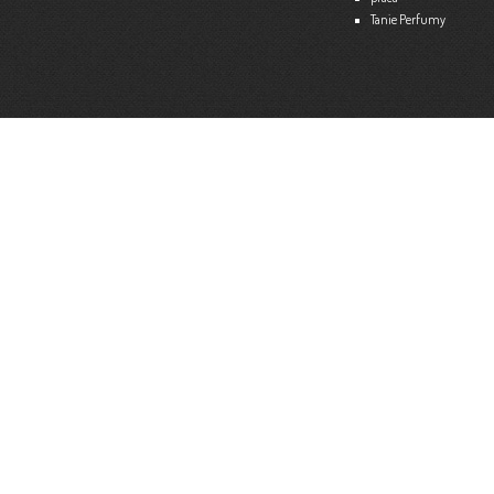
Tanie Perfumy
Strona internetowa:
www.ekspert.biz.pl
Więce
Optimar – Biuro Rachunkowe
Mariola Janusz
Tel. 535-558-318
Strona internetowa:
www.optimar-bobowa.pl
Więce
Market Budowlany BURNAT
Waldemar Burnat
Tel. 501 504 465 (Bogoniowice) lub 508 314 138 (Gromnik)
Strona internetowa:
www.burnat.info
Więce
Serwis Komputerowy ITNET24
Marcin Wojna
18 47 91 202
Strona internetowa:
www.itnet24.pl