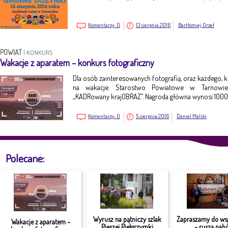
Komentarzy:
0
13 sierpnia 2016
Bartłomiej Orzeł
POWIAT
|
KONKURS
Wakacje z aparatem – konkurs fotograficzny
Dla osób zainteresowanych fotografią, oraz każdego, k
na wakacje. Starostwo Powiatowe w Tarnowie 
„KADRowany krajOBRAZ”. Nagroda główna wynosi 1000 
Komentarzy:
0
5 sierpnia 2016
Daniel Malski
Polecane:
Wyrusz na pątniczy szlak
Zapraszamy do ws
Wakacje z aparatem –
Pieszej Pielgrzymki
– rusza nabó