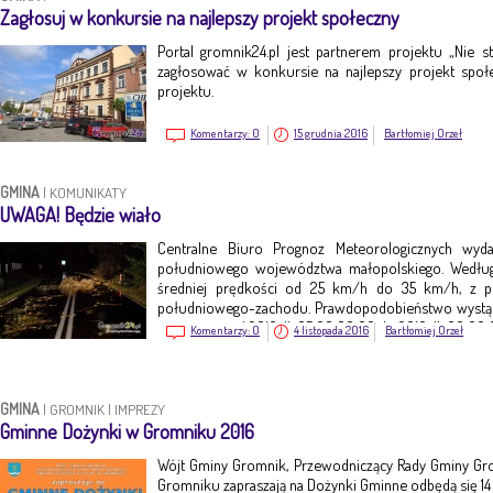
Zagłosuj w konkursie na najlepszy projekt społeczny
Portal gromnik24.pl jest partnerem projektu „Nie st
zagłosować w konkursie na najlepszy projekt społ
projektu.
Komentarzy:
0
15 grudnia 2016
Bartłomiej Orzeł
GMINA
|
KOMUNIKATY
UWAGA! Będzie wiało
Centralne Biuro Prognoz Meteorologicznych wyd
południowego województwa małopolskiego. Według
średniej prędkości od 25 km/h do 35 km/h, z 
południowego-zachodu. Prawdopodobieństwo wystąpi
jest ważne o d 2016-11-05 08:00:00 do 2016-11-06 00:00
Komentarzy:
0
4 listopada 2016
Bartłomiej Orzeł
GMINA
|
GROMNIK
|
IMPREZY
Gminne Dożynki w Gromniku 2016
Wójt Gminy Gromnik, Przewodniczący Rady Gminy Gr
Gromniku zapraszają na Dożynki Gminne odbędą się 14 