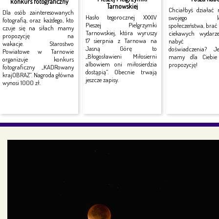
konkurs fotograficzny
Tarnowskiej
Chciałbyś działać 
Dla osób zainteresowanych
Hasło tegorocznej XXXIV
swojego lok
fotografią, oraz każdego, kto
Pieszej Pielgrzymki
społeczeństwa, brać
czuje się na siłach mamy
Tarnowskiej, która wyruszy
ciekawych wydarz
propozycję na
17 sierpnia z Tarnowa na
nabyć no
wakacje. Starostwo
Jasną Górę to
doświadczenia? J
Powiatowe w Tarnowie
„Błogosławieni Miłosierni
mamy dla Ciebie 
organizuje konkurs
albowiem oni miłosierdzia
propozycję!
fotograficzny „KADRowany
dostąpią”. Obecnie trwają
krajOBRAZ”. Nagroda główna
jeszcze zapisy.
wynosi 1000 zł.