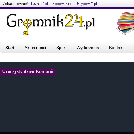
Zobacz również:
Luzna24.pl
Bobowa24.pl
Grybów24.pl
Start
Aktualności
Sport
Wydarzenia
Kontakt
Uroczysty dzień Komunii