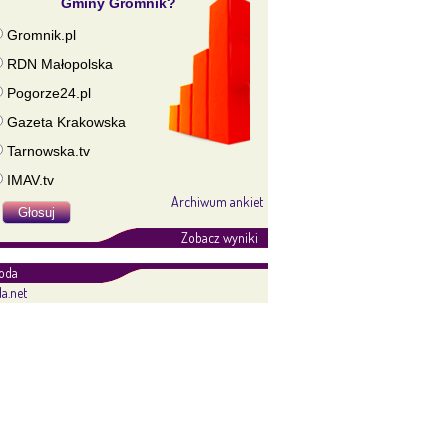
Gminy Gromnik?
Gromnik.pl
RDN Małopolska
Pogorze24.pl
Gazeta Krakowska
Tarnowska.tv
IMAV.tv
Archiwum ankiet
Zobacz wyniki
oda
a.net