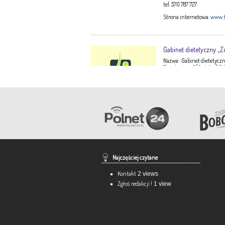
tel. 570 787 727
Strona internetowa:
www.t
Gabinet dietetyczny „Z
Nazwa: Gabinet dietetyczny
Narutowicza 1 ( I piętro) K
Ewa Stępień Tel: 503 047 9
Opis: Gabinet dietetyczny 
konsultacje dietetyczne –
dorosłych, dzieci, młodzi
dieto-zależnych (nadciśnie
Pracownia Krawiecka 
Aneta Szpyrka
Tel. 508 189 180 lub 500 613
Najczęściej czytane
Strona internetowa:
www.a
Kontakt
2 views
Zgłoś redakcji !
1 view
Ekspert – Biuro Rach
Barbara Bielakiewicz
795 409 892 lub 18 35 10 29