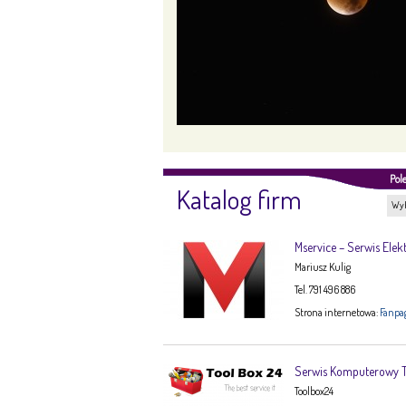
Pol
Katalog firm
Wyb
Mservice – Serwis Elek
Mariusz Kulig
Tel. 791 496 886
Strona internetowa:
Fanpa
Serwis Komputerowy
Toolbox24