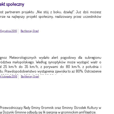
jekt społeczny
est partnerem projektu „Nie stój z boku, działaj!”. Już dziś możesz
ie na najlepszy projekt społeczny, realizowany przez uczestników
15 grudnia 2016
Bartłomiej Orzeł
ognoz Meteorologicznych wydało alert pogodowy dla subregionu
ództwa małopolskiego. Według synoptyków może wystąpić wiatr o
 od 25 km/h do 35 km/h, z porywami do 80 km/h, z południa i
. Prawdopodobieństwo wystąpienia zjawiska to aż 80%. Ostrzeżenie
-05 08:00:00 do 2016-11-06 00:00:00. fot. ilustracyjne
4 listopada 2016
Bartłomiej Orzeł
 Przewodniczący Rady Gminy Gromnik oraz Gminny Ośrodek Kultury w
a Dożynki Gminne odbędą się 14 sierpnia w gromnickim amfiteatrze.