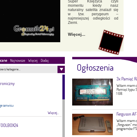
Super Księżyca czyli
momentu kiedy nasz
naturalny satelita znalazł się
w tzw. perygeum –
najmniejszej odległości od
Ziemi.
Więcej...
ecane
Najnowsze
Więcej
Dodaj
Ogłoszenia
ierz kategorie…
3x Pamięć 
troniczny
Witam mam do
Pamięć typu S
1 GB.
ge serwisu
Więcej...
Ferguson A
Witam mam do 
„Ferguson” mo
 TOOLBOX24
programów FTA,