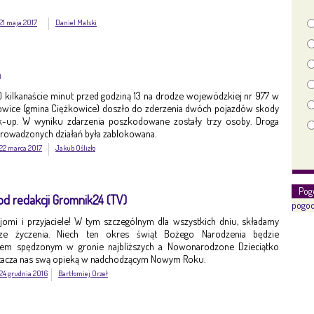
21 maja 2017
Daniel Malski
h
br.) kilkanaście minut przed godziną 13 na drodze wojewódzkiej nr 977 w
wice (gmina Ciężkowice) doszło do zderzenia dwóch pojazdów skody
ck-up. W wyniku zdarzenia poszkodowane zostały trzy osoby. Droga
rowadzonych działań była zablokowana.
22 marca 2017
Jakub Oślizło
Pog
d redakcji Gromnik24 (TV)
pogod
ajomi i przyjaciele! W tym szczególnym dla wszystkich dniu, składamy
sze życzenia. Niech ten okres świąt Bożego Narodzenia będzie
em spędzonym w gronie najbliższych a Nowonarodzone Dzieciątko
tacza nas swą opieką w nadchodzącym Nowym Roku.
24 grudnia 2016
Bartłomiej Orzeł