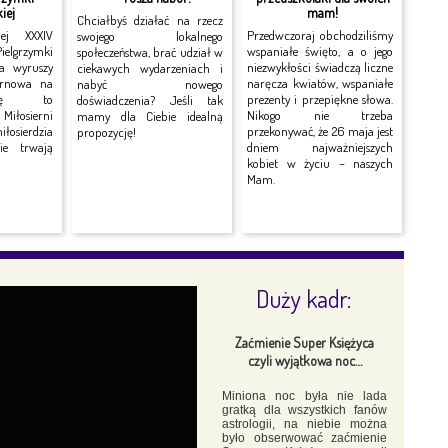
iej
mam!
Chciałbyś działać na rzecz
nej XXXIV
Przedwczoraj obchodziliśmy
swojego lokalnego
grzymki
wspaniałe święto, a o jego
społeczeństwa, brać udział w
ra wyruszy
niezwykłości świadczą liczne
ciekawych wydarzeniach i
arnowa na
naręcza kwiatów, wspaniałe
nabyć nowego
rę to
prezenty i przepiękne słowa.
doświadczenia? Jeśli tak
Miłosierni
Nikogo nie trzeba
mamy dla Ciebie idealną
łosierdzia
przekonywać, że 26 maja jest
propozycję!
nie trwają
dniem najważniejszych
kobiet w życiu – naszych
Mam.
Duży kadr:
Zaćmienie Super Księżyca
czyli wyjątkowa noc…
Miniona noc była nie lada
gratką dla wszystkich fanów
astrologii, na niebie można
było obserwować zaćmienie