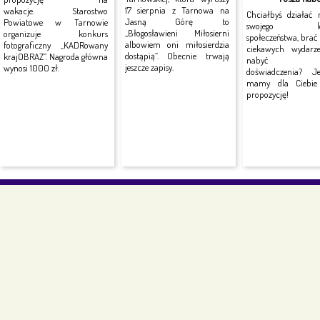
17 sierpnia z Tarnowa na
wakacje. Starostwo
Chciałbyś działać 
Jasną Górę to
Powiatowe w Tarnowie
swojego lok
„Błogosławieni Miłosierni
organizuje konkurs
społeczeństwa, brać
albowiem oni miłosierdzia
fotograficzny „KADRowany
ciekawych wydarz
dostąpią”. Obecnie trwają
krajOBRAZ”. Nagroda główna
nabyć no
jeszcze zapisy.
wynosi 1000 zł.
doświadczenia? J
mamy dla Ciebie 
propozycję!