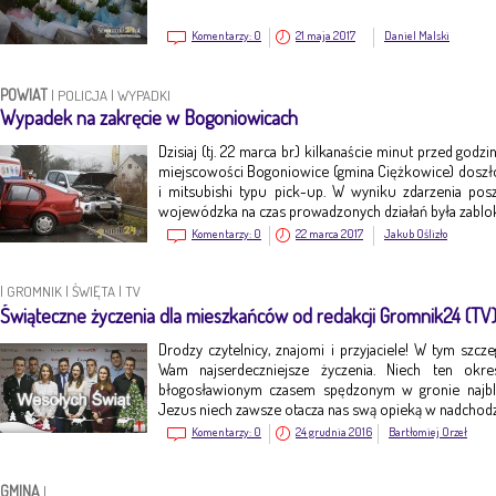
Komentarzy:
0
21 maja 2017
Daniel Malski
POWIAT
|
POLICJA
|
WYPADKI
Wypadek na zakręcie w Bogoniowicach
Dzisiaj (tj. 22 marca br.) kilkanaście minut przed god
miejscowości Bogoniowice (gmina Ciężkowice) dosz
i mitsubishi typu pick-up. W wyniku zdarzenia po
wojewódzka na czas prowadzonych działań była zabl
Komentarzy:
0
22 marca 2017
Jakub Oślizło
|
GROMNIK
|
ŚWIĘTA
|
TV
Świąteczne życzenia dla mieszkańców od redakcji Gromnik24 (TV
Drodzy czytelnicy, znajomi i przyjaciele! W tym szc
Wam najserdeczniejsze życzenia. Niech ten okr
błogosławionym czasem spędzonym w gronie najbl
Jezus niech zawsze otacza nas swą opieką w nadch
Komentarzy:
0
24 grudnia 2016
Bartłomiej Orzeł
GMINA
|