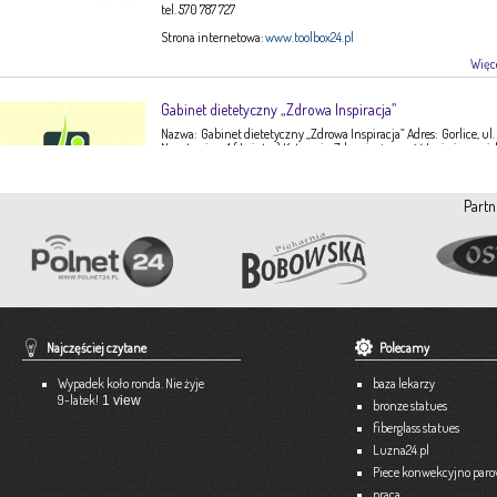
tel. 570 787 727
Strona internetowa:
www.toolbox24.pl
Więce
Gabinet dietetyczny „Zdrowa Inspiracja”
Nazwa: Gabinet dietetyczny „Zdrowa Inspiracja” Adres: Gorlice, ul.
Narutowicza 1 ( I piętro) Kategoria: Zdrowie, żywność Imię i nazwis
Ewa Stępień Tel: 503 047 916 Strona internetowa: fanpage Gabinet
Opis: Gabinet dietetyczny Zdrowa Inspiracja oferuje: – indywidual
konsultacje dietetyczne – indywidualne plany żywieniowe dla
Partn
dorosłych, dzieci, młodzieży – poradnictwo żywieniowe w chorob
dieto-zależnych (nadciśnienie tętnicze, […]
Więce
Pracownia Krawiecka A-TEX
Aneta Szpyrka
Tel. 508 189 180 lub 500 613 951
Najczęściej czytane
Polecamy
Strona internetowa:
www.atex-dekoracje.pl
Wypadek koło ronda. Nie żyje
baza lekarzy
Więce
9-latek!
1 view
bronze statues
fiberglass statues
Ekspert – Biuro Rachunkowe
Luzna24.pl
Barbara Bielakiewicz
Piece konwekcyjno par
praca
795 409 892 lub 18 35 10 293