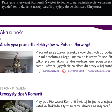
Przyjęcie Pierwszej Komunii Świętej to jedno z najważniejszych wydarzeń
tydzień temu dzieci z naszej parafii przyjęły do swoich serc Chrystusa.
Aktualności:
|
Atrakcyjna praca dla elektryków, w Polsce i Norwegii!
Praca od zaraz czeka na elektryków chętnych do pod
już od przełomu lutego i marca br. także w Polsce. Fi
tylko pracowników z doświadczeniem posiadając
samouków czujących się na siłach do pracy w tej branż
Komentarzy:
0
16 stycznia 2018
Mateusz Książkiewicz
|
GROMNIK
|
ŚWIĘTA
Uroczysty dzień Komunii
Przyjęcie Pierwszej Komunii Świętej to jedno z naj
katolika. Dokładnie tydzień temu dzieci z naszej parafi