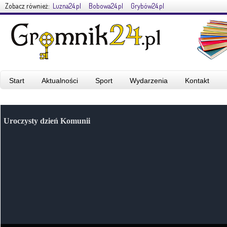
Zobacz również:
Luzna24.pl
Bobowa24.pl
Grybów24.pl
Start
Aktualności
Sport
Wydarzenia
Kontakt
Uroczysty dzień Komunii