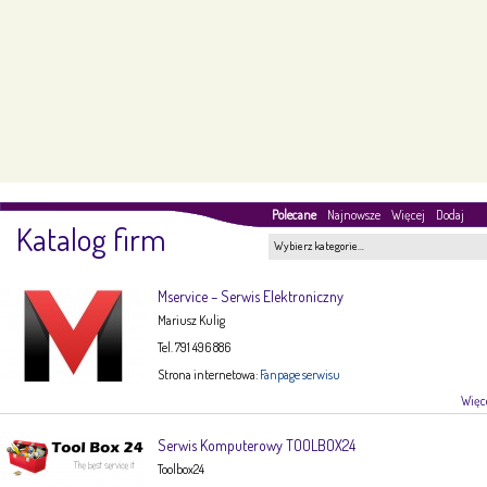
Polecane
Najnowsze
Więcej
Dodaj
Katalog firm
Wybierz kategorie…
Mservice – Serwis Elektroniczny
Mariusz Kulig
Tel. 791 496 886
Strona internetowa:
Fanpage serwisu
Więce
Serwis Komputerowy TOOLBOX24
Toolbox24