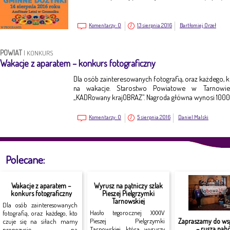
Komentarzy:
0
13 sierpnia 2016
Bartłomiej Orzeł
POWIAT
|
KONKURS
Wakacje z aparatem – konkurs fotograficzny
Dla osób zainteresowanych fotografią, oraz każdego, k
na wakacje. Starostwo Powiatowe w Tarnowie 
„KADRowany krajOBRAZ”. Nagroda główna wynosi 1000 
Komentarzy:
0
5 sierpnia 2016
Daniel Malski
Polecane:
Wakacje z aparatem –
Wyrusz na pątniczy szlak
konkurs fotograficzny
Pieszej Pielgrzymki
Tarnowskiej
Dla osób zainteresowanych
Hasło tegorocznej XXXIV
fotografią, oraz każdego, kto
Zapraszamy do ws
Pieszej Pielgrzymki
czuje się na siłach mamy
– rusza nabó
Tarnowskiej, która wyruszy
propozycję na