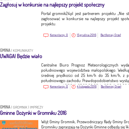
Zagłosuj w konkursie na najlepszy projekt społeczny
Portal gromnik24.pl jest partnerem projektu „Nie st
zagłosować w konkursie na najlepszy projekt społ
projektu.
Komentarzy:
0
15 grudnia 2016
Bartłomiej Orzeł
GMINA
|
KOMUNIKATY
UWAGA! Będzie wiało
Centralne Biuro Prognoz Meteorologicznych wyd
południowego województwa małopolskiego. Według
średniej prędkości od 25 km/h do 35 km/h, z 
południowego-zachodu. Prawdopodobieństwo wystąpi
jest ważne o d 2016-11-05 08:00:00 do 2016-11-06 00:00
Komentarzy:
0
4 listopada 2016
Bartłomiej Orzeł
GMINA
|
GROMNIK
|
IMPREZY
Gminne Dożynki w Gromniku 2016
Wójt Gminy Gromnik, Przewodniczący Rady Gminy Gr
Gromniku zapraszają na Dożynki Gminne odbędą się 14 