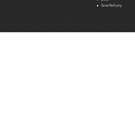
Tanie Perfumy
Strona internetowa:
www.ekspert.biz.pl
Więce
Optimar – Biuro Rachunkowe
Mariola Janusz
Tel. 535-558-318
Strona internetowa:
www.optimar-bobowa.pl
Więce
Market Budowlany BURNAT
Waldemar Burnat
Tel. 501 504 465 (Bogoniowice) lub 508 314 138 (Gromnik)
Strona internetowa:
www.burnat.info
Więce
Serwis Komputerowy ITNET24
Marcin Wojna
18 47 91 202
Strona internetowa:
www.itnet24.pl