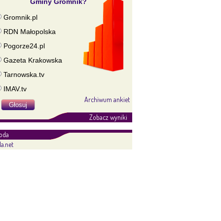
Gminy Gromnik?
Gromnik.pl
RDN Małopolska
Pogorze24.pl
Gazeta Krakowska
Tarnowska.tv
IMAV.tv
Archiwum ankiet
Zobacz wyniki
oda
a.net