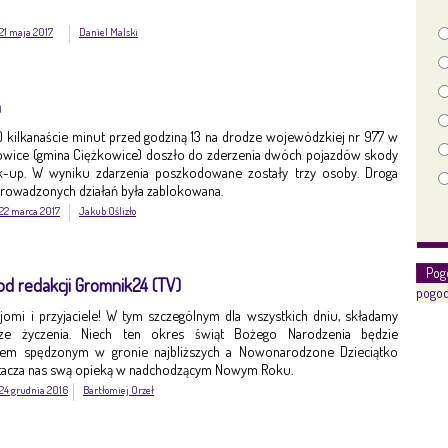
21 maja 2017
Daniel Malski
h
br.) kilkanaście minut przed godziną 13 na drodze wojewódzkiej nr 977 w
wice (gmina Ciężkowice) doszło do zderzenia dwóch pojazdów skody
ck-up. W wyniku zdarzenia poszkodowane zostały trzy osoby. Droga
rowadzonych działań była zablokowana.
22 marca 2017
Jakub Oślizło
Pog
d redakcji Gromnik24 (TV)
pogod
ajomi i przyjaciele! W tym szczególnym dla wszystkich dniu, składamy
sze życzenia. Niech ten okres świąt Bożego Narodzenia będzie
em spędzonym w gronie najbliższych a Nowonarodzone Dzieciątko
tacza nas swą opieką w nadchodzącym Nowym Roku.
24 grudnia 2016
Bartłomiej Orzeł