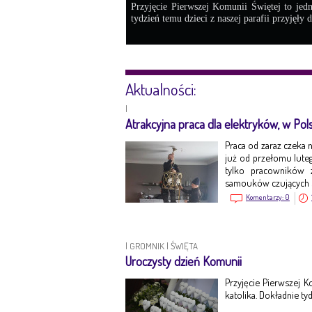
Przyjęcie Pierwszej Komunii Świętej to jed
tydzień temu dzieci z naszej parafii przyjęły 
Aktualności:
|
Atrakcyjna praca dla elektryków, w Pols
Praca od zaraz czeka
już od przełomu luteg
tylko pracowników 
samouków czujących si
Komentarzy:
0
|
GROMNIK
|
ŚWIĘTA
Uroczysty dzień Komunii
Przyjęcie Pierwszej 
katolika. Dokładnie ty