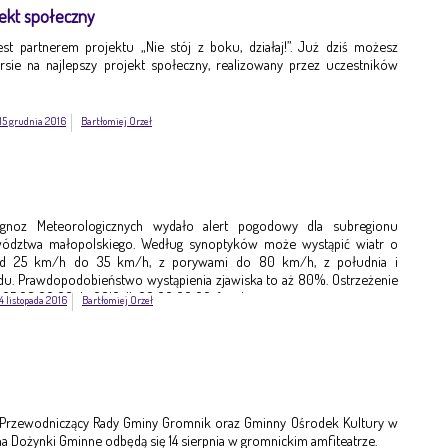
jekt społeczny
est partnerem projektu „Nie stój z boku, działaj!”. Już dziś możesz
ie na najlepszy projekt społeczny, realizowany przez uczestników
15 grudnia 2016
Bartłomiej Orzeł
ognoz Meteorologicznych wydało alert pogodowy dla subregionu
ództwa małopolskiego. Według synoptyków może wystąpić wiatr o
 od 25 km/h do 35 km/h, z porywami do 80 km/h, z południa i
. Prawdopodobieństwo wystąpienia zjawiska to aż 80%. Ostrzeżenie
-05 08:00:00 do 2016-11-06 00:00:00. fot. ilustracyjne
4 listopada 2016
Bartłomiej Orzeł
 Przewodniczący Rady Gminy Gromnik oraz Gminny Ośrodek Kultury w
a Dożynki Gminne odbędą się 14 sierpnia w gromnickim amfiteatrze.