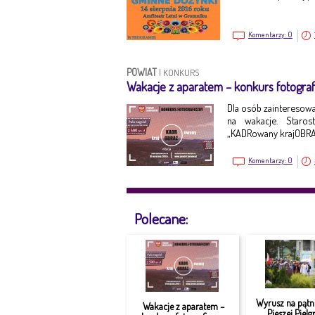
Komentarzy:
0
POWIAT
|
KONKURS
Wakacje z aparatem – konkurs fotograf
Dla osób zainteresowa
na wakacje. Staro
„KADRowany krajOBRAZ
Komentarzy:
0
Polecane:
Wyrusz na pątni
Wakacje z aparatem –
Pieszej Piel