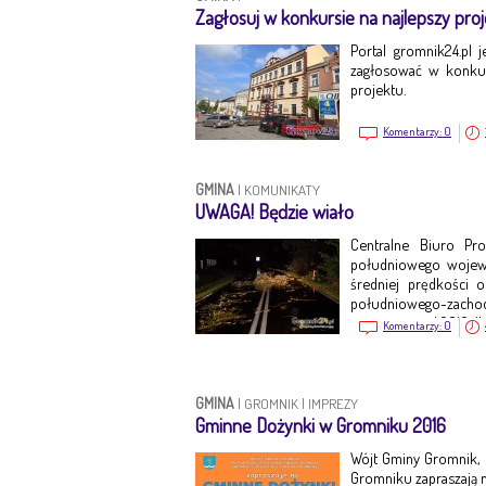
Zagłosuj w konkursie na najlepszy pro
Portal gromnik24.pl j
zagłosować w konkurs
projektu.
Komentarzy:
0
GMINA
|
KOMUNIKATY
UWAGA! Będzie wiało
Centralne Biuro Pr
południowego wojew
średniej prędkości
południowego-zachodu
jest ważne o d 2016-11
Komentarzy:
0
GMINA
|
GROMNIK
|
IMPREZY
Gminne Dożynki w Gromniku 2016
Wójt Gminy Gromnik,
Gromniku zapraszają n