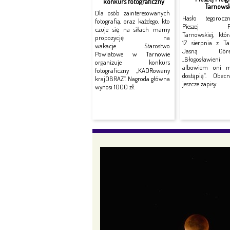
konkurs fotograficzny
Tarnowsk
Dla osób zainteresowanych
Hasło tegorocz
fotografią, oraz każdego, kto
Pieszej Piel
czuje się na siłach mamy
Tarnowskiej, któ
propozycję na
17 sierpnia z T
wakacje. Starostwo
Jasną Gó
Powiatowe w Tarnowie
„Błogosławieni 
organizuje konkurs
albowiem oni mi
fotograficzny „KADRowany
dostąpią”. Obec
krajOBRAZ”. Nagroda główna
jeszcze zapisy.
wynosi 1000 zł.