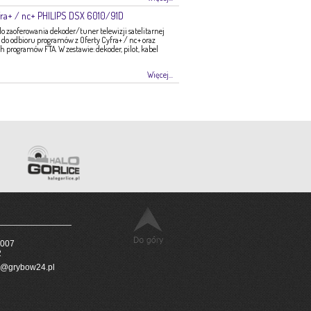
ra+ / nc+ PHILIPS DSX 6010/91D
zaoferowania dekoder/tuner telewizji satelitarnej
do odbioru programów z Oferty Cyfra+ / nc+ oraz
programów FTA. W zestawie: dekoder, pilot, kabel
Więcej...
 007
2
@grybow24.pl