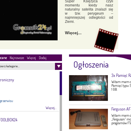
Super Księżyca czyli
momentu kiedy nasz
naturalny satelita znalazł się
w tzw. perygeum –
najmniejszej odległości od
Ziemi.
Więcej...
ecane
Najnowsze
Więcej
Dodaj
Ogłoszenia
ierz kategorie…
3x Pamięć 
troniczny
Witam mam do
Pamięć typu S
1 GB.
ge serwisu
Więcej...
Ferguson A
Witam mam do 
„Ferguson” mo
 TOOLBOX24
programów FTA,