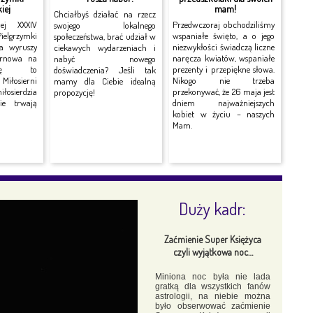
iej
mam!
Chciałbyś działać na rzecz
nej XXXIV
Przedwczoraj obchodziliśmy
swojego lokalnego
grzymki
wspaniałe święto, a o jego
społeczeństwa, brać udział w
ra wyruszy
niezwykłości świadczą liczne
ciekawych wydarzeniach i
arnowa na
naręcza kwiatów, wspaniałe
nabyć nowego
rę to
prezenty i przepiękne słowa.
doświadczenia? Jeśli tak
Miłosierni
Nikogo nie trzeba
mamy dla Ciebie idealną
łosierdzia
przekonywać, że 26 maja jest
propozycję!
nie trwają
dniem najważniejszych
kobiet w życiu – naszych
Mam.
Duży kadr:
Zaćmienie Super Księżyca
czyli wyjątkowa noc…
Miniona noc była nie lada
gratką dla wszystkich fanów
astrologii, na niebie można
było obserwować zaćmienie