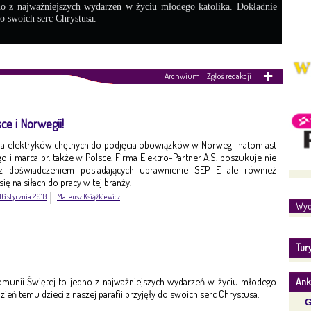
no z najważniejszych wydarzeń w życiu młodego katolika. Dokładnie
do swoich serc Chrystusa.
Archwium
Zgłoś redakcji
ce i Norwegii!
 na elektryków chętnych do podjęcia obowiązków w Norwegii natomiast
o i marca br. także w Polsce. Firma Elektro-Partner A.S. poszukuje nie
z doświadczeniem posiadających uprawnienie SEP E ale również
ę na siłach do pracy w tej branży.
16 stycznia 2018
Mateusz Książkiewicz
Wyd
Tur
Komunii Świętej to jedno z najważniejszych wydarzeń w życiu młodego
Ank
dzień temu dzieci z naszej parafii przyjęły do swoich serc Chrystusa.
G