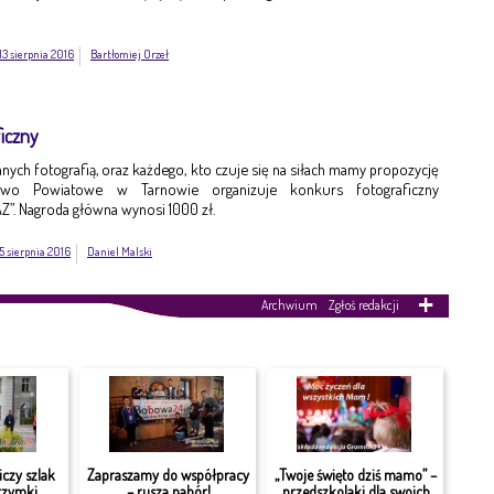
13 sierpnia 2016
Bartłomiej Orzeł
iczny
nych fotografią, oraz każdego, kto czuje się na siłach mamy propozycję
stwo Powiatowe w Tarnowie organizuje konkurs fotograficzny
”. Nagroda główna wynosi 1000 zł.
5 sierpnia 2016
Daniel Malski
Archwium
Zgłoś redakcji
czy szlak
Zapraszamy do współpracy
„Twoje święto dziś mamo” –
grzymki
– rusza nabór!
przedszkolaki dla swoich