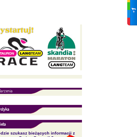
arzenia
ystyka
ieta
dzie szukasz bieżących informacji z