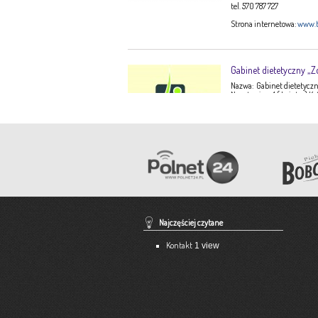
tel. 570 787 727
Strona internetowa:
www.t
Gabinet dietetyczny „Z
Nazwa: Gabinet dietetyczny
Narutowicza 1 ( I piętro) K
Ewa Stępień Tel: 503 047 9
Opis: Gabinet dietetyczny 
konsultacje dietetyczne –
dorosłych, dzieci, młodzi
dieto-zależnych (nadciśnie
Pracownia Krawiecka 
Aneta Szpyrka
Tel. 508 189 180 lub 500 613
Najczęściej czytane
Strona internetowa:
www.a
Kontakt
1 view
Ekspert – Biuro Rach
Barbara Bielakiewicz
795 409 892 lub 18 35 10 29