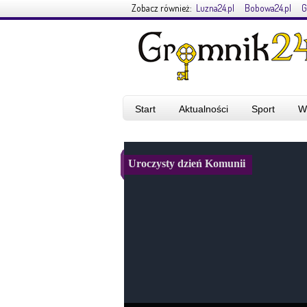
Zobacz również:
Luzna24.pl
Bobowa24.pl
G
Start
Aktualności
Sport
W
Uroczysty dzień Komunii