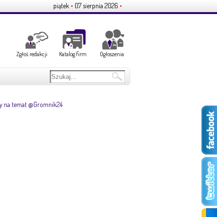
piątek
•
07 sierpnia 2026
•
Zgłoś redakcji
Katalog firm
Ogłoszenia
y na temat @Gromnik24