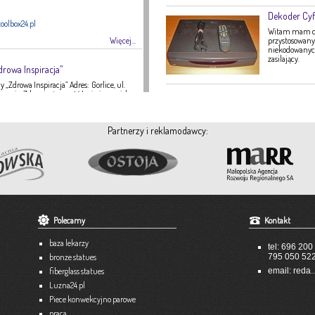
Dekoder Cyf
oolbox24.pl
Witam mam do 
Więcej...
przystosowany 
niekodowanych 
zasilający.
drowa Inspiracja”
 „Zdrowa Inspiracja” Adres: Gorlice, ul.
ategoria: Zdrowie, żywność Imię i nazwisko:
16 Strona internetowa: fanpage Gabinetu
Zdrowa Inspiracja oferuje: – indywidualne
 indywidualne plany żywieniowe dla
Partnerzy i reklamodawcy:
eży – poradnictwo żywieniowe w chorobach
nie tętnicze, […]
Więcej...
A-TEX
 951
Polecamy
Kontakt
tex-dekoracje.pl
baza lekarzy
tel: 696 200
Więcej...
bronze statues
795 050 52
...
fiberglass statues
email: reda
unkowe
Luzna24.pl
Piece konwekcyjno parowe
praca
3