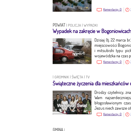
Komentarzy:
0
POWIAT
|
POLICJA
|
WYPADKI
Wypadek na zakręcie w Bogoniowicac
Dzisiaj (tj. 22 marca 
miejscowości Bogonio
i mitsubishi typu pi
wojewódzka na czas p
Komentarzy:
0
|
GROMNIK
|
ŚWIĘTA
|
TV
Świąteczne życzenia dla mieszkańców o
Drodzy czytelnicy, zn
Wam najserdeczniej
błogosławionym czas
Jezus niech zawsze o
Komentarzy:
0
GMINA
|