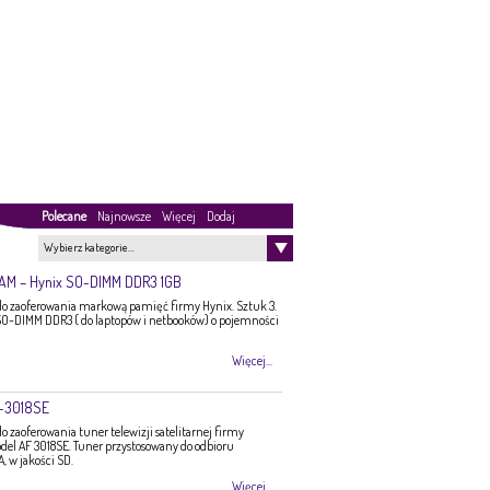
Polecane
Najnowsze
Więcej
Dodaj
Wybierz kategorie…
RAM – Hynix SO-DIMM DDR3 1GB
 zaoferowania markową pamięć firmy Hynix. Sztuk 3.
O-DIMM DDR3 ( do laptopów i netbooków) o pojemności
Więcej...
F-3018SE
zaoferowania tuner telewizji satelitarnej firmy
del AF 3018SE. Tuner przystosowany do odbioru
 w jakości SD.
Więcej...