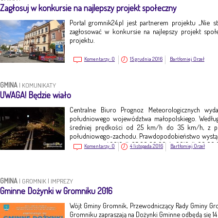
Zagłosuj w konkursie na najlepszy projekt społeczny
Portal gromnik24.pl jest partnerem projektu „Nie st
zagłosować w konkursie na najlepszy projekt społ
projektu.
Komentarzy:
0
15 grudnia 2016
Bartłomiej Orzeł
GMINA
|
KOMUNIKATY
UWAGA! Będzie wiało
Centralne Biuro Prognoz Meteorologicznych wyd
południowego województwa małopolskiego. Według
średniej prędkości od 25 km/h do 35 km/h, z 
południowego-zachodu. Prawdopodobieństwo wystąpi
jest ważne o d 2016-11-05 08:00:00 do 2016-11-06 00:00
Komentarzy:
0
4 listopada 2016
Bartłomiej Orzeł
GMINA
|
GROMNIK
|
IMPREZY
Gminne Dożynki w Gromniku 2016
Wójt Gminy Gromnik, Przewodniczący Rady Gminy Gr
Gromniku zapraszają na Dożynki Gminne odbędą się 14 