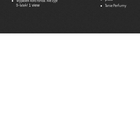
Wypadek koło ronda. Nie żyje
9-latek!
1 view
Tanie Perfumy
Strona internetowa:
www.ekspert.biz.pl
Więce
Optimar – Biuro Rachunkowe
Mariola Janusz
Tel. 535-558-318
Strona internetowa:
www.optimar-bobowa.pl
Więce
Market Budowlany BURNAT
Waldemar Burnat
Tel. 501 504 465 (Bogoniowice) lub 508 314 138 (Gromnik)
Strona internetowa:
www.burnat.info
Więce
Serwis Komputerowy ITNET24
Marcin Wojna
18 47 91 202
Strona internetowa:
www.itnet24.pl