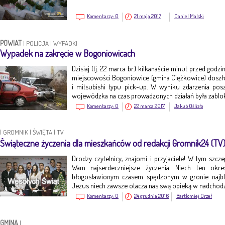
Komentarzy:
0
21 maja 2017
Daniel Malski
POWIAT
|
POLICJA
|
WYPADKI
Wypadek na zakręcie w Bogoniowicach
Dzisiaj (tj. 22 marca br.) kilkanaście minut przed god
miejscowości Bogoniowice (gmina Ciężkowice) dosz
i mitsubishi typu pick-up. W wyniku zdarzenia po
wojewódzka na czas prowadzonych działań była zabl
Komentarzy:
0
22 marca 2017
Jakub Oślizło
|
GROMNIK
|
ŚWIĘTA
|
TV
Świąteczne życzenia dla mieszkańców od redakcji Gromnik24 (TV
Drodzy czytelnicy, znajomi i przyjaciele! W tym szc
Wam najserdeczniejsze życzenia. Niech ten okr
błogosławionym czasem spędzonym w gronie najbl
Jezus niech zawsze otacza nas swą opieką w nadch
Komentarzy:
0
24 grudnia 2016
Bartłomiej Orzeł
GMINA
|