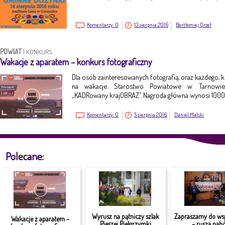
Komentarzy:
0
13 sierpnia 2016
Bartłomiej Orzeł
POWIAT
|
KONKURS
Wakacje z aparatem – konkurs fotograficzny
Dla osób zainteresowanych fotografią, oraz każdego, k
na wakacje. Starostwo Powiatowe w Tarnowie 
„KADRowany krajOBRAZ”. Nagroda główna wynosi 1000 
Komentarzy:
0
5 sierpnia 2016
Daniel Malski
Polecane:
Wyrusz na pątniczy szlak
Zapraszamy do ws
Wakacje z aparatem –
Pieszej Pielgrzymki
– rusza nabó