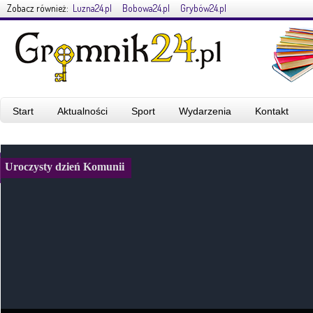
Zobacz również:
Luzna24.pl
Bobowa24.pl
Grybów24.pl
Start
Aktualności
Sport
Wydarzenia
Kontakt
Uroczysty dzień Komunii