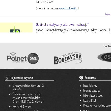
tel. 570 787 727
Strona internetowa:
www.toolbox24.pl
Więce
Gabinet dietetyczny „Zdrowa Inspiracja”
Nazwa: Gabinet dietetyczny „Zdrowa Inspiracja” Adres: Gorlice, ul.
Narutowicza 1 ( I piętro) Kategoria: Zdrowie, żywność Imię i nazwis
Ewa Stępień Tel: 503 047 916 Strona internetowa: fanpage Gabinet
Opis: Gabinet dietetyczny Zdrowa Inspiracja oferuje: – indywidual
konsultacje dietetyczne – indywidualne plany żywieniowe dla
Partn
dorosłych, dzieci, młodzieży – poradnictwo żywieniowe w chorob
dieto-zależnych (nadciśnienie tętnicze, […]
Więce
Pracownia Krawiecka A-TEX
Aneta Szpyrka
Tel. 508 189 180 lub 500 613 951
Najczęściej czytane
Polecamy
Strona internetowa:
www.atex-dekoracje.pl
Uroczysty dzień Komunii
baza lekarzy
3
Więce
views
bronze statues
Świąteczne życzenia dla
fiberglass statues
mieszkańców od redakcji
Ekspert – Biuro Rachunkowe
Luzna24.pl
Gromnik24 (TV)
2 views
Barbara Bielakiewicz
Piece konwekcyjno par
Kontakt
1 view
praca
795 409 892 lub 18 35 10 293