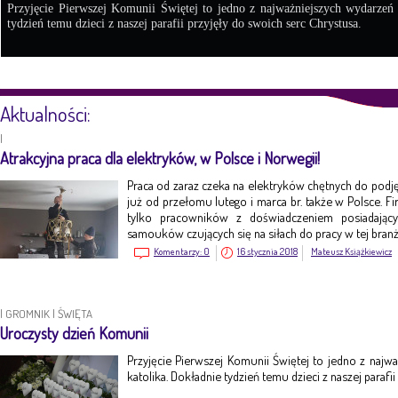
Przyjęcie Pierwszej Komunii Świętej to jedno z najważniejszych wydarzeń
tydzień temu dzieci z naszej parafii przyjęły do swoich serc Chrystusa.
Aktualności:
|
Atrakcyjna praca dla elektryków, w Polsce i Norwegii!
Praca od zaraz czeka na elektryków chętnych do pod
już od przełomu lutego i marca br. także w Polsce. Fi
tylko pracowników z doświadczeniem posiadając
samouków czujących się na siłach do pracy w tej branż
Komentarzy:
0
16 stycznia 2018
Mateusz Książkiewicz
|
GROMNIK
|
ŚWIĘTA
Uroczysty dzień Komunii
Przyjęcie Pierwszej Komunii Świętej to jedno z naj
katolika. Dokładnie tydzień temu dzieci z naszej parafi