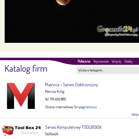
Polecane
Najnowsze
Więcej
Dodaj
Katalog firm
Wybierz kategorie…
Mservice – Serwis Elektroniczny
Mariusz Kulig
Tel. 791 496 886
Strona internetowa:
Fanpage serwisu
Więce
Serwis Komputerowy TOOLBOX24
Toolbox24