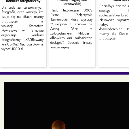
konkurs fotograficzny
Tarnowskiej
Chciałbyś działać 
Dla osób zainteresowanych
Hasło tegorocznej XXXIV
swojego lok
fotografią, oraz każdego, kto
Pieszej Pielgrzymki
społeczeństwa, brać
czuje się na siłach mamy
Tarnowskiej, która wyruszy
ciekawych wydarz
propozycję na
17 sierpnia z Tarnowa na
nabyć no
wakacje. Starostwo
Jasną Górę to
doświadczenia? J
Powiatowe w Tarnowie
„Błogosławieni Miłosierni
mamy dla Ciebie 
organizuje konkurs
albowiem oni miłosierdzia
propozycję!
fotograficzny „KADRowany
dostąpią”. Obecnie trwają
krajOBRAZ”. Nagroda główna
jeszcze zapisy.
wynosi 1000 zł.