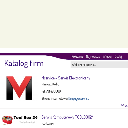
Polecane
Najnowsze
Więcej
Dodaj
Katalog firm
Wybierz kategorie…
Mservice – Serwis Elektroniczny
Mariusz Kulig
Tel. 791 496 886
Strona internetowa:
Fanpage serwisu
Więce
Serwis Komputerowy TOOLBOX24
Toolbox24