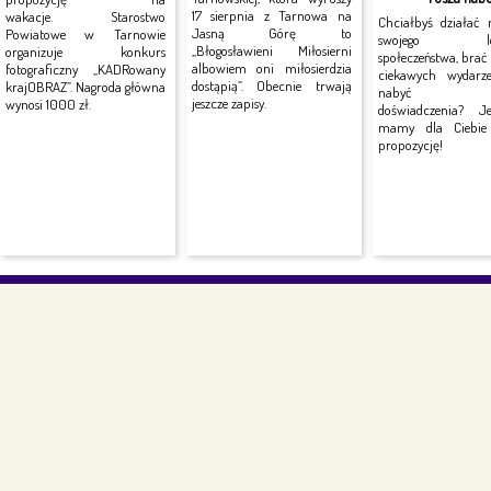
17 sierpnia z Tarnowa na
wakacje. Starostwo
Chciałbyś działać 
Jasną Górę to
Powiatowe w Tarnowie
swojego lok
„Błogosławieni Miłosierni
organizuje konkurs
społeczeństwa, brać
albowiem oni miłosierdzia
fotograficzny „KADRowany
ciekawych wydarz
dostąpią”. Obecnie trwają
krajOBRAZ”. Nagroda główna
nabyć no
jeszcze zapisy.
wynosi 1000 zł.
doświadczenia? J
mamy dla Ciebie 
propozycję!