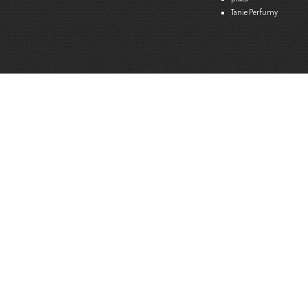
Tanie Perfumy
Strona internetowa:
www.ekspert.biz.pl
Więce
Optimar – Biuro Rachunkowe
Mariola Janusz
Tel. 535-558-318
Strona internetowa:
www.optimar-bobowa.pl
Więce
Market Budowlany BURNAT
Waldemar Burnat
Tel. 501 504 465 (Bogoniowice) lub 508 314 138 (Gromnik)
Strona internetowa:
www.burnat.info
Więce
Serwis Komputerowy ITNET24
Marcin Wojna
18 47 91 202
Strona internetowa:
www.itnet24.pl