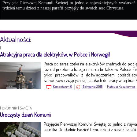
Przyjęcie Pierwszej Komunii Świętej to jedno z najważniejszych wydarzeń
tydzień temu dzieci z naszej parafii przyjęły do swoich serc Chrystusa.
Aktualności:
|
Atrakcyjna praca dla elektryków, w Polsce i Norwegii!
Praca od zaraz czeka na elektryków chętnych do pod
już od przełomu lutego i marca br. także w Polsce. Fi
tylko pracowników z doświadczeniem posiadając
samouków czujących się na siłach do pracy w tej branż
Komentarzy:
0
16 stycznia 2018
Mateusz Książkiewicz
|
GROMNIK
|
ŚWIĘTA
Uroczysty dzień Komunii
Przyjęcie Pierwszej Komunii Świętej to jedno z naj
katolika. Dokładnie tydzień temu dzieci z naszej parafi