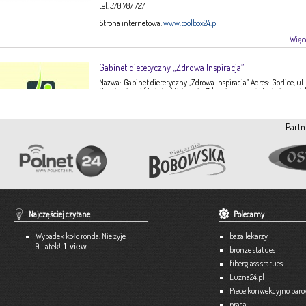
tel. 570 787 727
Strona internetowa:
www.toolbox24.pl
Więce
Gabinet dietetyczny „Zdrowa Inspiracja”
Nazwa: Gabinet dietetyczny „Zdrowa Inspiracja” Adres: Gorlice, ul.
Narutowicza 1 ( I piętro) Kategoria: Zdrowie, żywność Imię i nazwis
Ewa Stępień Tel: 503 047 916 Strona internetowa: fanpage Gabinet
Opis: Gabinet dietetyczny Zdrowa Inspiracja oferuje: – indywidual
konsultacje dietetyczne – indywidualne plany żywieniowe dla
Partn
dorosłych, dzieci, młodzieży – poradnictwo żywieniowe w chorob
dieto-zależnych (nadciśnienie tętnicze, […]
Więce
Pracownia Krawiecka A-TEX
Aneta Szpyrka
Tel. 508 189 180 lub 500 613 951
Najczęściej czytane
Polecamy
Strona internetowa:
www.atex-dekoracje.pl
Wypadek koło ronda. Nie żyje
baza lekarzy
Więce
9-latek!
1 view
bronze statues
fiberglass statues
Ekspert – Biuro Rachunkowe
Luzna24.pl
Barbara Bielakiewicz
Piece konwekcyjno par
praca
795 409 892 lub 18 35 10 293