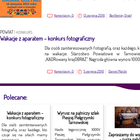
Komentarzy:
0
13 sierpnia 2016
Bartłomiej Orzeł
POWIAT
|
KONKURS
Wakacje z aparatem – konkurs fotograficzny
Dla osób zainteresowanych fotografią, oraz każdego, k
na wakacje. Starostwo Powiatowe w Tarnowie 
„KADRowany krajOBRAZ”. Nagroda główna wynosi 1000 
Komentarzy:
0
5 sierpnia 2016
Daniel Malski
Polecane:
Wakacje z aparatem –
Wyrusz na pątniczy szlak
konkurs fotograficzny
Pieszej Pielgrzymki
Tarnowskiej
Dla osób zainteresowanych
Hasło tegorocznej XXXIV
fotografią, oraz każdego, kto
Zapraszamy do ws
Pieszej Pielgrzymki
czuje się na siłach mamy
– rusza nabó
Tarnowskiej, która wyruszy
propozycję na