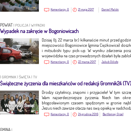
Komentarzy:
0
21 maja 2017
Daniel Malski
POWIAT
|
POLICJA
|
WYPADKI
Wypadek na zakręcie w Bogoniowicach
Dzisiaj (tj. 22 marca br.) kilkanaście minut przed god
miejscowości Bogoniowice (gmina Ciężkowice) dosz
i mitsubishi typu pick-up. W wyniku zdarzenia po
wojewódzka na czas prowadzonych działań była zabl
Komentarzy:
0
22 marca 2017
Jakub Oślizło
|
GROMNIK
|
ŚWIĘTA
|
TV
Świąteczne życzenia dla mieszkańców od redakcji Gromnik24 (TV
Drodzy czytelnicy, znajomi i przyjaciele! W tym szc
Wam najserdeczniejsze życzenia. Niech ten okr
błogosławionym czasem spędzonym w gronie najbl
Jezus niech zawsze otacza nas swą opieką w nadch
Komentarzy:
0
24 grudnia 2016
Bartłomiej Orzeł
GMINA
|