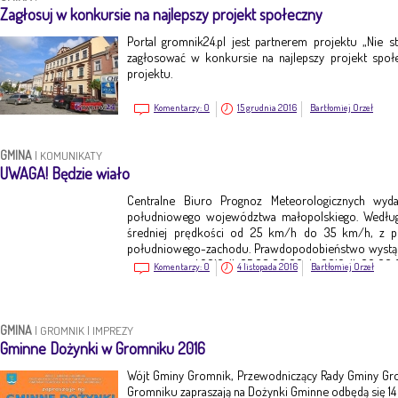
Zagłosuj w konkursie na najlepszy projekt społeczny
Portal gromnik24.pl jest partnerem projektu „Nie st
zagłosować w konkursie na najlepszy projekt społ
projektu.
Komentarzy:
0
15 grudnia 2016
Bartłomiej Orzeł
GMINA
|
KOMUNIKATY
UWAGA! Będzie wiało
Centralne Biuro Prognoz Meteorologicznych wyd
południowego województwa małopolskiego. Według
średniej prędkości od 25 km/h do 35 km/h, z 
południowego-zachodu. Prawdopodobieństwo wystąpi
jest ważne o d 2016-11-05 08:00:00 do 2016-11-06 00:00
Komentarzy:
0
4 listopada 2016
Bartłomiej Orzeł
GMINA
|
GROMNIK
|
IMPREZY
Gminne Dożynki w Gromniku 2016
Wójt Gminy Gromnik, Przewodniczący Rady Gminy Gr
Gromniku zapraszają na Dożynki Gminne odbędą się 14 