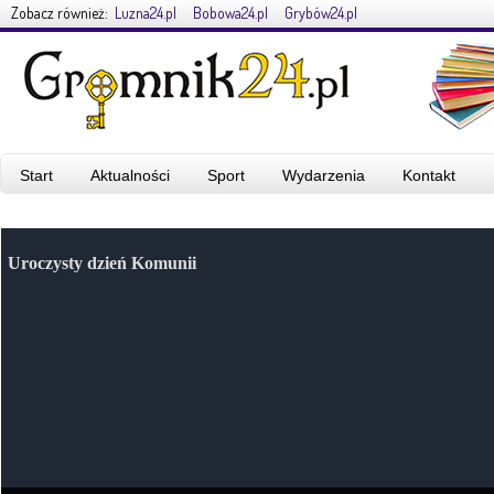
Zobacz również:
Luzna24.pl
Bobowa24.pl
Grybów24.pl
Start
Aktualności
Sport
Wydarzenia
Kontakt
Uroczysty dzień Komunii