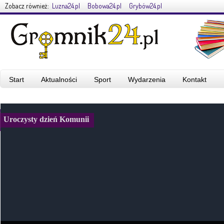
Zobacz również:
Luzna24.pl
Bobowa24.pl
Grybów24.pl
Start
Aktualności
Sport
Wydarzenia
Kontakt
Uroczysty dzień Komunii