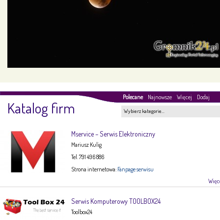
Polecane
Najnowsze
Więcej
Dodaj
Katalog firm
Wybierz kategorie…
Mservice – Serwis Elektroniczny
Mariusz Kulig
Tel. 791 496 886
Strona internetowa:
Fanpage serwisu
Więce
Serwis Komputerowy TOOLBOX24
Toolbox24