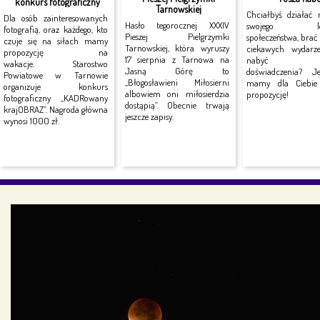
konkurs fotograficzny
Tarnowskiej
Chciałbyś działać 
Dla osób zainteresowanych
Hasło tegorocznej XXXIV
swojego lok
fotografią, oraz każdego, kto
Pieszej Pielgrzymki
społeczeństwa, brać
czuje się na siłach mamy
Tarnowskiej, która wyruszy
ciekawych wydarz
propozycję na
17 sierpnia z Tarnowa na
nabyć no
wakacje. Starostwo
Jasną Górę to
doświadczenia? J
Powiatowe w Tarnowie
„Błogosławieni Miłosierni
mamy dla Ciebie 
organizuje konkurs
albowiem oni miłosierdzia
propozycję!
fotograficzny „KADRowany
dostąpią”. Obecnie trwają
krajOBRAZ”. Nagroda główna
jeszcze zapisy.
wynosi 1000 zł.