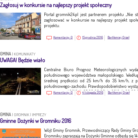
Zagłosuj w konkursie na najlepszy projekt społeczny
Portal gromnik24.pl jest partnerem projektu „Nie st
zagłosować w konkursie na najlepszy projekt społ
projektu.
Komentarzy:
0
15 grudnia 2016
Bartłomiej Orzeł
GMINA
|
KOMUNIKATY
UWAGA! Będzie wiało
Centralne Biuro Prognoz Meteorologicznych wyd
południowego województwa małopolskiego. Według
średniej prędkości od 25 km/h do 35 km/h, z 
południowego-zachodu. Prawdopodobieństwo wystąpi
jest ważne o d 2016-11-05 08:00:00 do 2016-11-06 00:00
Komentarzy:
0
4 listopada 2016
Bartłomiej Orzeł
GMINA
|
GROMNIK
|
IMPREZY
Gminne Dożynki w Gromniku 2016
Wójt Gminy Gromnik, Przewodniczący Rady Gminy Gr
Gromniku zapraszają na Dożynki Gminne odbędą się 14 