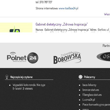
tel. 570 787 727
Strona internetowa:
www.toolbox24.pl
Więce
Gabinet dietetyczny „Zdrowa Inspiracja”
Nazwa: Gabinet dietetyczny „Zdrowa Inspiracja” Adres: Gorlice, ul.
Narutowicza 1 ( I piętro) Kategoria: Zdrowie, żywność Imię i nazwis
Ewa Stępień Tel: 503 047 916 Strona internetowa: fanpage Gabinet
Opis: Gabinet dietetyczny Zdrowa Inspiracja oferuje: – indywidual
konsultacje dietetyczne – indywidualne plany żywieniowe dla
Partn
dorosłych, dzieci, młodzieży – poradnictwo żywieniowe w chorob
dieto-zależnych (nadciśnienie tętnicze, […]
Więce
Pracownia Krawiecka A-TEX
Aneta Szpyrka
Tel. 508 189 180 lub 500 613 951
Najczęściej czytane
Polecamy
Strona internetowa:
www.atex-dekoracje.pl
Wypadek koło ronda. Nie żyje
baza lekarzy
Więce
9-latek!
3 views
bronze statues
fiberglass statues
Ekspert – Biuro Rachunkowe
Luzna24.pl
Barbara Bielakiewicz
Piece konwekcyjno par
praca
795 409 892 lub 18 35 10 293