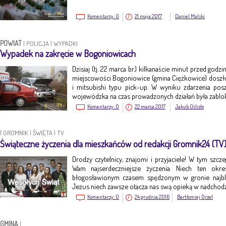
Komentarzy:
0
21 maja 2017
Daniel Malski
POWIAT
|
POLICJA
|
WYPADKI
Wypadek na zakręcie w Bogoniowicach
Dzisiaj (tj. 22 marca br.) kilkanaście minut przed god
miejscowości Bogoniowice (gmina Ciężkowice) dosz
i mitsubishi typu pick-up. W wyniku zdarzenia po
wojewódzka na czas prowadzonych działań była zabl
Komentarzy:
0
22 marca 2017
Jakub Oślizło
|
GROMNIK
|
ŚWIĘTA
|
TV
Świąteczne życzenia dla mieszkańców od redakcji Gromnik24 (TV
Drodzy czytelnicy, znajomi i przyjaciele! W tym szc
Wam najserdeczniejsze życzenia. Niech ten okr
błogosławionym czasem spędzonym w gronie najbl
Jezus niech zawsze otacza nas swą opieką w nadch
Komentarzy:
0
24 grudnia 2016
Bartłomiej Orzeł
GMINA
|