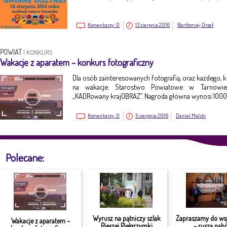
Komentarzy:
0
13 sierpnia 2016
Bartłomiej Orzeł
POWIAT
|
KONKURS
Wakacje z aparatem – konkurs fotograficzny
Dla osób zainteresowanych fotografią, oraz każdego, k
na wakacje. Starostwo Powiatowe w Tarnowie 
„KADRowany krajOBRAZ”. Nagroda główna wynosi 1000 
Komentarzy:
0
5 sierpnia 2016
Daniel Malski
Polecane:
Wyrusz na pątniczy szlak
Zapraszamy do ws
Wakacje z aparatem –
Pieszej Pielgrzymki
– rusza nabó