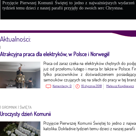
Przyjęcie Pierwszej Komunii Świętej to jedno z najważniejszych wydarzeń
tydzień temu dzieci z naszej parafii przyjęły do swoich serc Chrystusa.
Aktualności:
|
Atrakcyjna praca dla elektryków, w Polsce i Norwegii!
Praca od zaraz czeka na elektryków chętnych do pod
już od przełomu lutego i marca br. także w Polsce. Fi
tylko pracowników z doświadczeniem posiadając
samouków czujących się na siłach do pracy w tej branż
Komentarzy:
0
16 stycznia 2018
Mateusz Książkiewicz
|
GROMNIK
|
ŚWIĘTA
Uroczysty dzień Komunii
Przyjęcie Pierwszej Komunii Świętej to jedno z naj
katolika. Dokładnie tydzień temu dzieci z naszej parafi