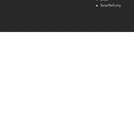
Tanie Perfumy
Strona internetowa:
www.ekspert.biz.pl
Więce
Optimar – Biuro Rachunkowe
Mariola Janusz
Tel. 535-558-318
Strona internetowa:
www.optimar-bobowa.pl
Więce
Market Budowlany BURNAT
Waldemar Burnat
Tel. 501 504 465 (Bogoniowice) lub 508 314 138 (Gromnik)
Strona internetowa:
www.burnat.info
Więce
Serwis Komputerowy ITNET24
Marcin Wojna
18 47 91 202
Strona internetowa:
www.itnet24.pl