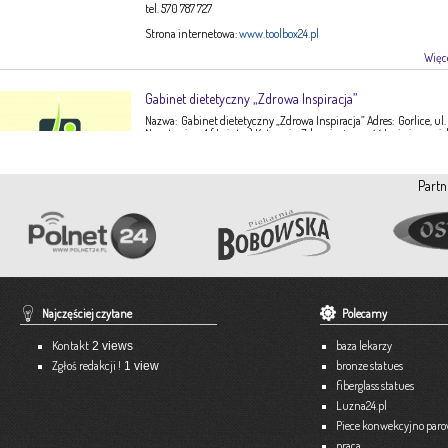
tel. 570 787 727
Strona internetowa:
www.toolbox24.pl
Więce
Gabinet dietetyczny „Zdrowa Inspiracja”
Nazwa: Gabinet dietetyczny „Zdrowa Inspiracja” Adres: Gorlice, ul.
Narutowicza 1 ( I piętro) Kategoria: Zdrowie, żywność Imię i nazwis
Ewa Stępień Tel: 503 047 916 Strona internetowa: fanpage Gabinet
Opis: Gabinet dietetyczny Zdrowa Inspiracja oferuje: – indywidual
konsultacje dietetyczne – indywidualne plany żywieniowe dla
Partn
dorosłych, dzieci, młodzieży – poradnictwo żywieniowe w chorob
dieto-zależnych (nadciśnienie tętnicze, […]
Więce
Pracownia Krawiecka A-TEX
Aneta Szpyrka
Tel. 508 189 180 lub 500 613 951
Najczęściej czytane
Polecamy
Strona internetowa:
www.atex-dekoracje.pl
Kontakt
baza lekarzy
2 views
Więce
Zgłoś redakcji !
bronze statues
1 view
fiberglass statues
Ekspert – Biuro Rachunkowe
Luzna24.pl
Barbara Bielakiewicz
Piece konwekcyjno par
praca
795 409 892 lub 18 35 10 293