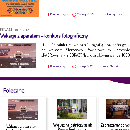
Komentarzy:
0
13 sierpnia 2016
Bartłomiej Orzeł
POWIAT
|
KONKURS
Wakacje z aparatem – konkurs fotograficzny
Dla osób zainteresowanych fotografią, oraz każdego, k
na wakacje. Starostwo Powiatowe w Tarnowie 
„KADRowany krajOBRAZ”. Nagroda główna wynosi 1000 
Komentarzy:
0
5 sierpnia 2016
Daniel Malski
Polecane:
Wyrusz na pątniczy szlak
Zapraszamy do ws
Wakacje z aparatem –
Pieszej Pielgrzymki
– rusza nabó