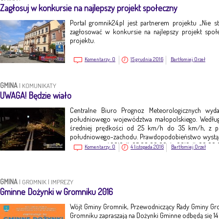
Zagłosuj w konkursie na najlepszy projekt społeczny
Portal gromnik24.pl jest partnerem projektu „Nie st
zagłosować w konkursie na najlepszy projekt społ
projektu.
Komentarzy:
0
15 grudnia 2016
Bartłomiej Orzeł
GMINA
|
KOMUNIKATY
UWAGA! Będzie wiało
Centralne Biuro Prognoz Meteorologicznych wyd
południowego województwa małopolskiego. Według
średniej prędkości od 25 km/h do 35 km/h, z 
południowego-zachodu. Prawdopodobieństwo wystąpi
jest ważne o d 2016-11-05 08:00:00 do 2016-11-06 00:00
Komentarzy:
0
4 listopada 2016
Bartłomiej Orzeł
GMINA
|
GROMNIK
|
IMPREZY
Gminne Dożynki w Gromniku 2016
Wójt Gminy Gromnik, Przewodniczący Rady Gminy Gr
Gromniku zapraszają na Dożynki Gminne odbędą się 14 