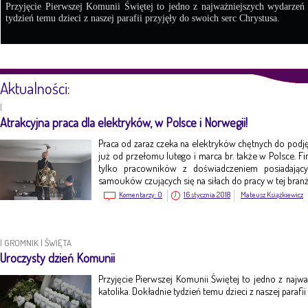
Przyjęcie Pierwszej Komunii Świętej to jedno z najważniejszych wydarzeń
tydzień temu dzieci z naszej parafii przyjęły do swoich serc Chrystusa.
Aktualności:
|
Atrakcyjna praca dla elektryków, w Polsce i Norwegii!
Praca od zaraz czeka na elektryków chętnych do pod
już od przełomu lutego i marca br. także w Polsce. Fi
tylko pracowników z doświadczeniem posiadając
samouków czujących się na siłach do pracy w tej branż
Komentarzy:
0
16 stycznia 2018
Mateusz Książkiewicz
|
GROMNIK
|
ŚWIĘTA
Uroczysty dzień Komunii
Przyjęcie Pierwszej Komunii Świętej to jedno z naj
katolika. Dokładnie tydzień temu dzieci z naszej parafi