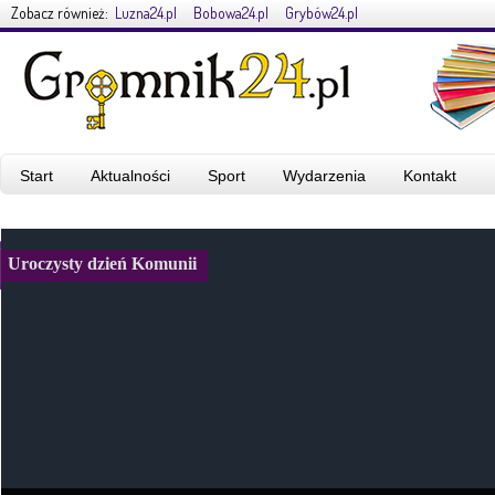
Zobacz również:
Luzna24.pl
Bobowa24.pl
Grybów24.pl
Start
Aktualności
Sport
Wydarzenia
Kontakt
Uroczysty dzień Komunii