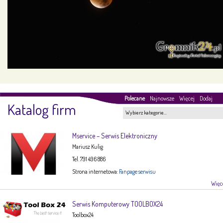
Polecane
Najnowsze
Więcej
Dodaj
Katalog firm
Wybierz kategorie…
Mservice – Serwis Elektroniczny
Mariusz Kulig
Tel. 791 496 886
Strona internetowa:
Fanpage serwisu
Więce
Serwis Komputerowy TOOLBOX24
Toolbox24