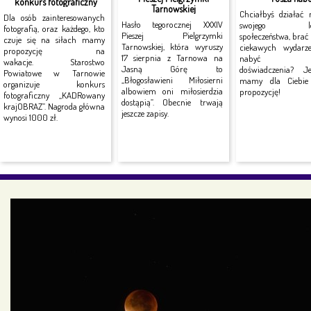
konkurs fotograficzny
Tarnowskiej
Chciałbyś działać 
Dla osób zainteresowanych
Hasło tegorocznej XXXIV
swojego lok
fotografią, oraz każdego, kto
Pieszej Pielgrzymki
społeczeństwa, brać
czuje się na siłach mamy
Tarnowskiej, która wyruszy
ciekawych wydarz
propozycję na
17 sierpnia z Tarnowa na
nabyć no
wakacje. Starostwo
Jasną Górę to
doświadczenia? J
Powiatowe w Tarnowie
„Błogosławieni Miłosierni
mamy dla Ciebie 
organizuje konkurs
albowiem oni miłosierdzia
propozycję!
fotograficzny „KADRowany
dostąpią”. Obecnie trwają
krajOBRAZ”. Nagroda główna
jeszcze zapisy.
wynosi 1000 zł.