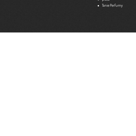
Tanie Perfumy
Strona internetowa:
www.ekspert.biz.pl
Więce
Optimar – Biuro Rachunkowe
Mariola Janusz
Tel. 535-558-318
Strona internetowa:
www.optimar-bobowa.pl
Więce
Market Budowlany BURNAT
Waldemar Burnat
Tel. 501 504 465 (Bogoniowice) lub 508 314 138 (Gromnik)
Strona internetowa:
www.burnat.info
Więce
Serwis Komputerowy ITNET24
Marcin Wojna
18 47 91 202
Strona internetowa:
www.itnet24.pl