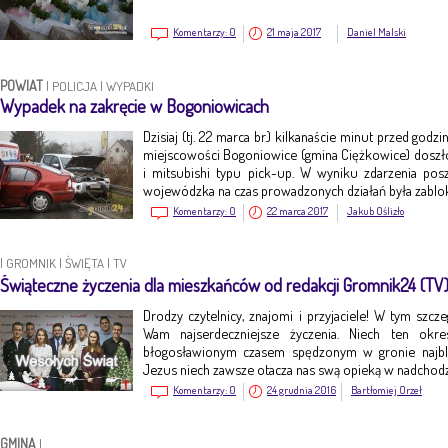
Komentarzy:
0
21 maja 2017
Daniel Malski
POWIAT
|
POLICJA
|
WYPADKI
Wypadek na zakręcie w Bogoniowicach
Dzisiaj (tj. 22 marca br.) kilkanaście minut przed god
miejscowości Bogoniowice (gmina Ciężkowice) dosz
i mitsubishi typu pick-up. W wyniku zdarzenia po
wojewódzka na czas prowadzonych działań była zabl
Komentarzy:
0
22 marca 2017
Jakub Oślizło
|
GROMNIK
|
ŚWIĘTA
|
TV
Świąteczne życzenia dla mieszkańców od redakcji Gromnik24 (TV
Drodzy czytelnicy, znajomi i przyjaciele! W tym szc
Wam najserdeczniejsze życzenia. Niech ten okr
błogosławionym czasem spędzonym w gronie najbl
Jezus niech zawsze otacza nas swą opieką w nadch
Komentarzy:
0
24 grudnia 2016
Bartłomiej Orzeł
GMINA
|