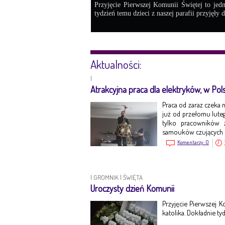
Przyjęcie Pierwszej Komunii Świętej to jed
tydzień temu dzieci z naszej parafii przyjęły 
Aktualności:
|
Atrakcyjna praca dla elektryków, w Pols
Praca od zaraz czeka
już od przełomu luteg
tylko pracowników 
samouków czujących si
Komentarzy:
0
|
GROMNIK
|
ŚWIĘTA
Uroczysty dzień Komunii
Przyjęcie Pierwszej 
katolika. Dokładnie ty