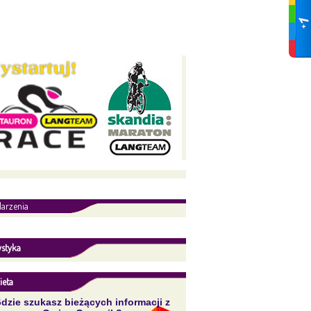
arzenia
ystyka
ieta
dzie szukasz bieżących informacji z