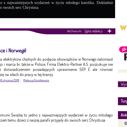
no z najważniejszych wydarzeń w życiu młodego katolika. Dokładnie
do swoich serc Chrystusa.
Archwium
Zgłoś redakcji
ce i Norwegii!
 na elektryków chętnych do podjęcia obowiązków w Norwegii natomiast
o i marca br. także w Polsce. Firma Elektro-Partner A.S. poszukuje nie
z doświadczeniem posiadających uprawnienie SEP E ale również
ę na siłach do pracy w tej branży.
16 stycznia 2018
Mateusz Książkiewicz
Wyd
Tur
Komunii Świętej to jedno z najważniejszych wydarzeń w życiu młodego
Ank
dzień temu dzieci z naszej parafii przyjęły do swoich serc Chrystusa.
G