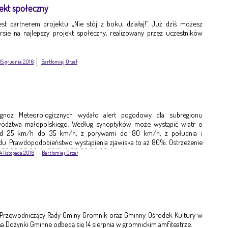
jekt społeczny
est partnerem projektu „Nie stój z boku, działaj!”. Już dziś możesz
ie na najlepszy projekt społeczny, realizowany przez uczestników
15 grudnia 2016
Bartłomiej Orzeł
ognoz Meteorologicznych wydało alert pogodowy dla subregionu
ództwa małopolskiego. Według synoptyków może wystąpić wiatr o
 od 25 km/h do 35 km/h, z porywami do 80 km/h, z południa i
. Prawdopodobieństwo wystąpienia zjawiska to aż 80%. Ostrzeżenie
-05 08:00:00 do 2016-11-06 00:00:00. fot. ilustracyjne
4 listopada 2016
Bartłomiej Orzeł
 Przewodniczący Rady Gminy Gromnik oraz Gminny Ośrodek Kultury w
a Dożynki Gminne odbędą się 14 sierpnia w gromnickim amfiteatrze.