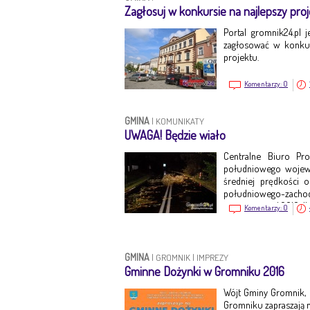
Zagłosuj w konkursie na najlepszy pro
Portal gromnik24.pl j
zagłosować w konkurs
projektu.
Komentarzy:
0
GMINA
|
KOMUNIKATY
UWAGA! Będzie wiało
Centralne Biuro Pr
południowego wojew
średniej prędkości
południowego-zachodu
jest ważne o d 2016-11
Komentarzy:
0
GMINA
|
GROMNIK
|
IMPREZY
Gminne Dożynki w Gromniku 2016
Wójt Gminy Gromnik,
Gromniku zapraszają n