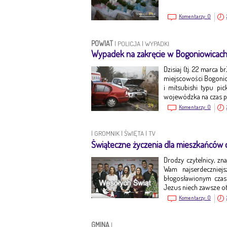
Komentarzy:
0
POWIAT
|
POLICJA
|
WYPADKI
Wypadek na zakręcie w Bogoniowicac
Dzisiaj (tj. 22 marca 
miejscowości Bogonio
i mitsubishi typu pi
wojewódzka na czas p
Komentarzy:
0
|
GROMNIK
|
ŚWIĘTA
|
TV
Świąteczne życzenia dla mieszkańców o
Drodzy czytelnicy, zn
Wam najserdeczniej
błogosławionym czas
Jezus niech zawsze o
Komentarzy:
0
GMINA
|