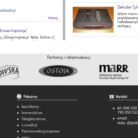
Dekoder Cyf
oolbox24.pl
Witam mam do 
Więcej...
przystosowany 
niekodowanych 
zasilający.
drowa Inspiracja”
 „Zdrowa Inspiracja” Adres: Gorlice, ul.
ategoria: Zdrowie, żywność Imię i nazwisko:
16 Strona internetowa: fanpage Gabinetu
Zdrowa Inspiracja oferuje: – indywidualne
 indywidualne plany żywieniowe dla
Partnerzy i reklamodawcy:
eży – poradnictwo żywieniowe w chorobach
nie tętnicze, […]
Więcej...
A-TEX
 951
Polecamy
Kontakt
tex-dekoracje.pl
baza lekarzy
tel: 696 200
Więcej...
bronze statues
795 050 52
email:
fiberglass statues
...
unkowe
reda
@gryb
Luzna24.pl
Piece konwekcyjno parowe
praca
3