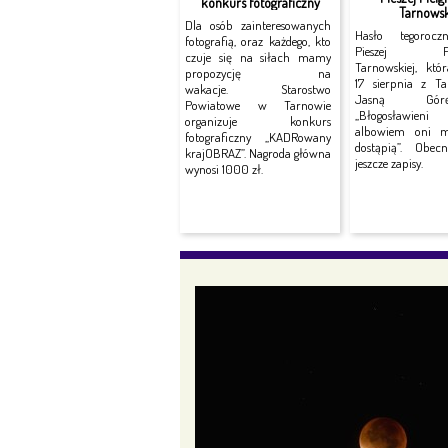
konkurs fotograficzny
Tarnowsk
Dla osób zainteresowanych
Hasło tegorocz
fotografią, oraz każdego, kto
Pieszej Piel
czuje się na siłach mamy
Tarnowskiej, któ
propozycję na
17 sierpnia z T
wakacje. Starostwo
Jasną Gó
Powiatowe w Tarnowie
„Błogosławieni 
organizuje konkurs
albowiem oni mi
fotograficzny „KADRowany
dostąpią”. Obec
krajOBRAZ”. Nagroda główna
jeszcze zapisy.
wynosi 1000 zł.