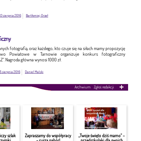
13 sierpnia 2016
Bartłomiej Orzeł
iczny
nych fotografią, oraz każdego, kto czuje się na siłach mamy propozycję
stwo Powiatowe w Tarnowie organizuje konkurs fotograficzny
”. Nagroda główna wynosi 1000 zł.
5 sierpnia 2016
Daniel Malski
Archwium
Zgłoś redakcji
czy szlak
Zapraszamy do współpracy
„Twoje święto dziś mamo” –
grzymki
– rusza nabór!
przedszkolaki dla swoich