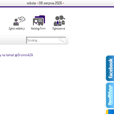
sobota
•
08 sierpnia 2026
•
Zgłoś redakcji
Katalog firm
Ogłoszenia
y na temat @Gromnik24