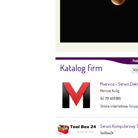
Pol
Katalog firm
Wyb
Mservice – Serwis Elek
Mariusz Kulig
Tel. 791 496 886
Strona internetowa:
Fanpa
Serwis Komputerowy
Toolbox24