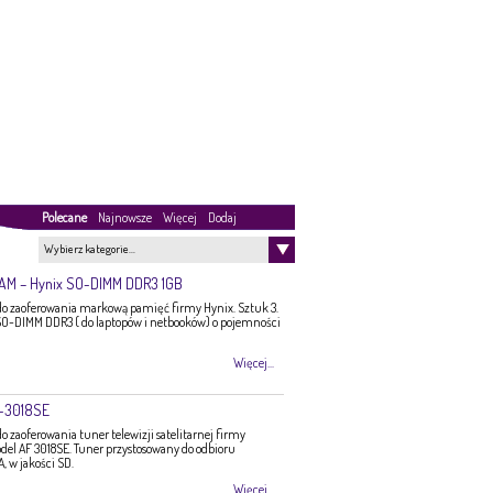
Polecane
Najnowsze
Więcej
Dodaj
Wybierz kategorie…
RAM – Hynix SO-DIMM DDR3 1GB
 zaoferowania markową pamięć firmy Hynix. Sztuk 3.
O-DIMM DDR3 ( do laptopów i netbooków) o pojemności
Więcej...
F-3018SE
zaoferowania tuner telewizji satelitarnej firmy
del AF 3018SE. Tuner przystosowany do odbioru
 w jakości SD.
Więcej...