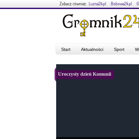
Zobacz również:
Luzna24.pl
Bobowa24.pl
G
Start
Aktualności
Sport
W
Uroczysty dzień Komunii