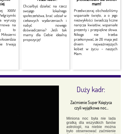
iej
mam!
Chciałbyś działać na rzecz
nej XXXIV
Przedwczoraj obchodziliśmy
swojego lokalnego
grzymki
wspaniałe święto, a o jego
społeczeństwa, brać udział w
ra wyruszy
niezwykłości świadczą liczne
ciekawych wydarzeniach i
arnowa na
naręcza kwiatów, wspaniałe
nabyć nowego
rę to
prezenty i przepiękne słowa.
doświadczenia? Jeśli tak
Miłosierni
Nikogo nie trzeba
mamy dla Ciebie idealną
łosierdzia
przekonywać, że 26 maja jest
propozycję!
nie trwają
dniem najważniejszych
kobiet w życiu – naszych
Mam.
Duży kadr:
Zaćmienie Super Księżyca
czyli wyjątkowa noc…
Miniona noc była nie lada
gratką dla wszystkich fanów
astrologii, na niebie można
było obserwować zaćmienie