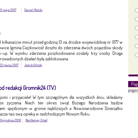
21 maja 2017
Daniel Malski
h
br.) kilkanaście minut przed godziną 13 na drodze wojewódzkiej nr 977 w
wice (gmina Ciężkowice) doszło do zderzenia dwóch pojazdów skody
ck-up. W wyniku zdarzenia poszkodowane zostały trzy osoby. Droga
rowadzonych działań była zablokowana.
22 marca 2017
Jakub Oślizło
Pog
d redakcji Gromnik24 (TV)
pogod
ajomi i przyjaciele! W tym szczególnym dla wszystkich dniu, składamy
sze życzenia. Niech ten okres świąt Bożego Narodzenia będzie
em spędzonym w gronie najbliższych a Nowonarodzone Dzieciątko
tacza nas swą opieką w nadchodzącym Nowym Roku.
24 grudnia 2016
Bartłomiej Orzeł