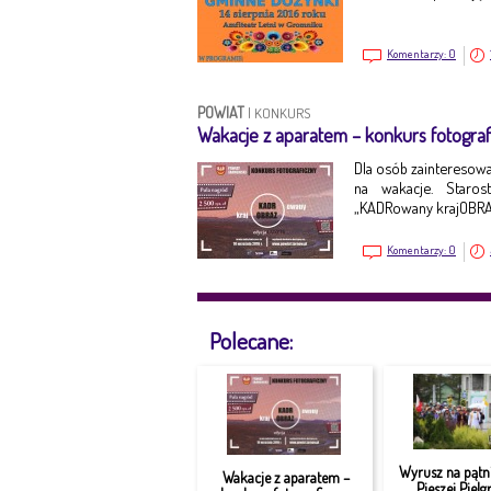
Komentarzy:
0
POWIAT
|
KONKURS
Wakacje z aparatem – konkurs fotograf
Dla osób zainteresowa
na wakacje. Staro
„KADRowany krajOBRAZ
Komentarzy:
0
Polecane:
Wyrusz na pątni
Wakacje z aparatem –
Pieszej Piel