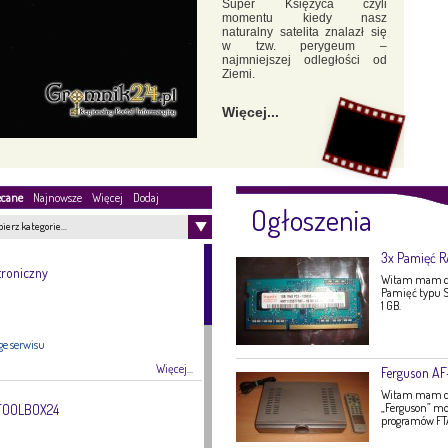
Super Księżyca czyli
momentu kiedy nasz
naturalny satelita znalazł się
w tzw. perygeum –
najmniejszej odległości od
Ziemi.
Więcej...
ecane
Najnowsze
Więcej
Dodaj
Ogłoszenia
ierz kategorie…
3x Pamięć 
troniczny
Witam mam do
Pamięć typu S
1 GB.
ge serwisu
Więcej...
Ferguson A
Witam mam do 
„Ferguson” mo
 TOOLBOX24
programów FTA,