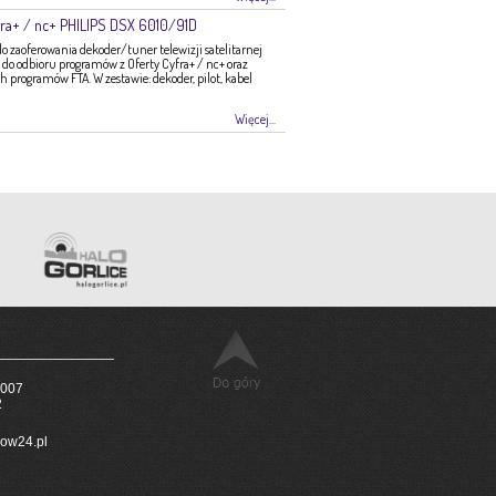
ra+ / nc+ PHILIPS DSX 6010/91D
zaoferowania dekoder/tuner telewizji satelitarnej
do odbioru programów z Oferty Cyfra+ / nc+ oraz
programów FTA. W zestawie: dekoder, pilot, kabel
Więcej...
 007
2
ow24.pl