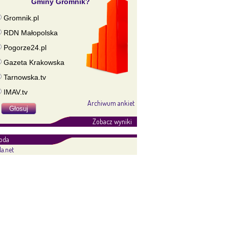
Gminy Gromnik?
Gromnik.pl
RDN Małopolska
Pogorze24.pl
Gazeta Krakowska
Tarnowska.tv
IMAV.tv
Archiwum ankiet
Zobacz wyniki
oda
a.net