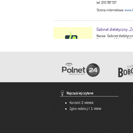
tel. 570 787 727
Strona internetowa:
www.t
Gabinet dietetyczny „Z
Nazwa: Gabinet dietetyczny
Narutowicza 1 ( I piętro) K
Ewa Stępień Tel: 503 047 9
Opis: Gabinet dietetyczny 
konsultacje dietetyczne –
dorosłych, dzieci, młodzi
dieto-zależnych (nadciśnie
Pracownia Krawiecka 
Aneta Szpyrka
Tel. 508 189 180 lub 500 613
Najczęściej czytane
Strona internetowa:
www.a
Kontakt
2 views
Zgłoś redakcji !
1 view
Ekspert – Biuro Rach
Barbara Bielakiewicz
795 409 892 lub 18 35 10 29