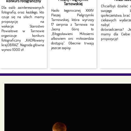
konkurs fotograficzny
Tarnowskiej
Chciałbyś działać 
Dla osób zainteresowanych
Hasło tegorocznej XXXIV
swojego lok
fotografią, oraz każdego, kto
Pieszej Pielgrzymki
społeczeństwa, brać
czuje się na siłach mamy
Tarnowskiej, która wyruszy
ciekawych wydarz
propozycję na
17 sierpnia z Tarnowa na
nabyć no
wakacje. Starostwo
Jasną Górę to
doświadczenia? J
Powiatowe w Tarnowie
„Błogosławieni Miłosierni
mamy dla Ciebie 
organizuje konkurs
albowiem oni miłosierdzia
propozycję!
fotograficzny „KADRowany
dostąpią”. Obecnie trwają
krajOBRAZ”. Nagroda główna
jeszcze zapisy.
wynosi 1000 zł.