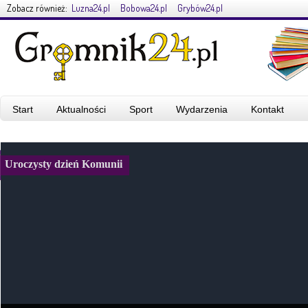
Zobacz również:
Luzna24.pl
Bobowa24.pl
Grybów24.pl
Start
Aktualności
Sport
Wydarzenia
Kontakt
Uroczysty dzień Komunii