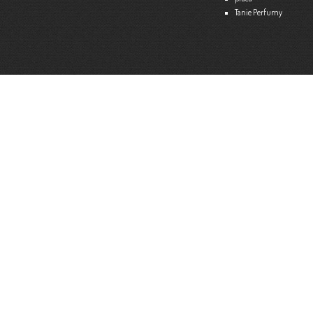
Tanie Perfumy
Strona internetowa:
www.ekspert.biz.pl
Więce
Optimar – Biuro Rachunkowe
Mariola Janusz
Tel. 535-558-318
Strona internetowa:
www.optimar-bobowa.pl
Więce
Market Budowlany BURNAT
Waldemar Burnat
Tel. 501 504 465 (Bogoniowice) lub 508 314 138 (Gromnik)
Strona internetowa:
www.burnat.info
Więce
Serwis Komputerowy ITNET24
Marcin Wojna
18 47 91 202
Strona internetowa:
www.itnet24.pl