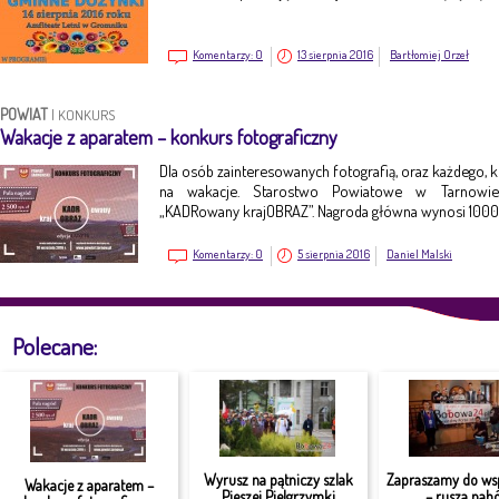
Komentarzy:
0
13 sierpnia 2016
Bartłomiej Orzeł
POWIAT
|
KONKURS
Wakacje z aparatem – konkurs fotograficzny
Dla osób zainteresowanych fotografią, oraz każdego, k
na wakacje. Starostwo Powiatowe w Tarnowie 
„KADRowany krajOBRAZ”. Nagroda główna wynosi 1000 
Komentarzy:
0
5 sierpnia 2016
Daniel Malski
Polecane:
Wyrusz na pątniczy szlak
Zapraszamy do ws
Wakacje z aparatem –
Pieszej Pielgrzymki
– rusza nabó