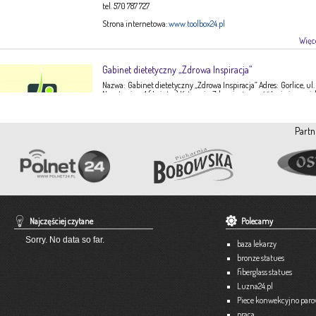
tel. 570 787 727
Strona internetowa:
www.toolbox24.pl
Więce
Gabinet dietetyczny „Zdrowa Inspiracja”
Nazwa: Gabinet dietetyczny „Zdrowa Inspiracja” Adres: Gorlice, ul.
Narutowicza 1 ( I piętro) Kategoria: Zdrowie, żywność Imię i nazwis
Ewa Stępień Tel: 503 047 916 Strona internetowa: fanpage Gabinet
Opis: Gabinet dietetyczny Zdrowa Inspiracja oferuje: – indywidual
konsultacje dietetyczne – indywidualne plany żywieniowe dla
Partn
dorosłych, dzieci, młodzieży – poradnictwo żywieniowe w chorob
dieto-zależnych (nadciśnienie tętnicze, […]
Więce
Pracownia Krawiecka A-TEX
Aneta Szpyrka
Tel. 508 189 180 lub 500 613 951
Najczęściej czytane
Polecamy
Strona internetowa:
www.atex-dekoracje.pl
Sorry. No data so far.
baza lekarzy
Więce
bronze statues
fiberglass statues
Ekspert – Biuro Rachunkowe
Luzna24.pl
Barbara Bielakiewicz
Piece konwekcyjno par
praca
795 409 892 lub 18 35 10 293