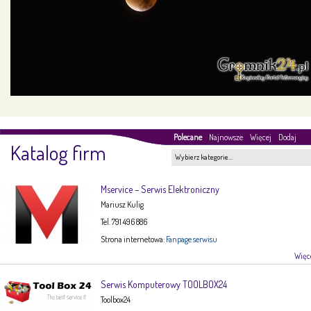
Polecane
Najnowsze
Więcej
Dodaj
Katalog firm
Wybierz kategorie…
Mservice – Serwis Elektroniczny
Mariusz Kulig
Tel. 791 496 886
Strona internetowa:
Fanpage serwisu
Więce
Serwis Komputerowy TOOLBOX24
Toolbox24