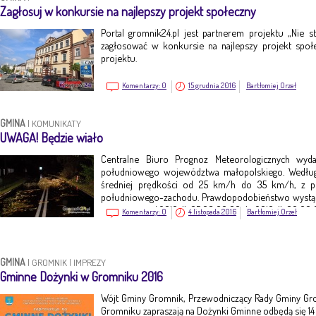
Zagłosuj w konkursie na najlepszy projekt społeczny
Portal gromnik24.pl jest partnerem projektu „Nie st
zagłosować w konkursie na najlepszy projekt społ
projektu.
Komentarzy:
0
15 grudnia 2016
Bartłomiej Orzeł
GMINA
|
KOMUNIKATY
UWAGA! Będzie wiało
Centralne Biuro Prognoz Meteorologicznych wyd
południowego województwa małopolskiego. Według
średniej prędkości od 25 km/h do 35 km/h, z 
południowego-zachodu. Prawdopodobieństwo wystąpi
jest ważne o d 2016-11-05 08:00:00 do 2016-11-06 00:00
Komentarzy:
0
4 listopada 2016
Bartłomiej Orzeł
GMINA
|
GROMNIK
|
IMPREZY
Gminne Dożynki w Gromniku 2016
Wójt Gminy Gromnik, Przewodniczący Rady Gminy Gr
Gromniku zapraszają na Dożynki Gminne odbędą się 14 