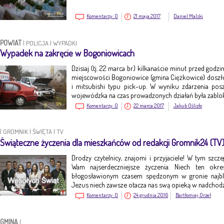
Komentarzy:
0
21 maja 2017
Daniel Malski
POWIAT
|
POLICJA
|
WYPADKI
Wypadek na zakręcie w Bogoniowicach
Dzisiaj (tj. 22 marca br.) kilkanaście minut przed god
miejscowości Bogoniowice (gmina Ciężkowice) dosz
i mitsubishi typu pick-up. W wyniku zdarzenia po
wojewódzka na czas prowadzonych działań była zabl
Komentarzy:
0
22 marca 2017
Jakub Oślizło
|
GROMNIK
|
ŚWIĘTA
|
TV
Świąteczne życzenia dla mieszkańców od redakcji Gromnik24 (TV
Drodzy czytelnicy, znajomi i przyjaciele! W tym szc
Wam najserdeczniejsze życzenia. Niech ten okr
błogosławionym czasem spędzonym w gronie najbl
Jezus niech zawsze otacza nas swą opieką w nadch
Komentarzy:
0
24 grudnia 2016
Bartłomiej Orzeł
GMINA
|