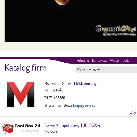
Polecane
Najnowsze
Więcej
Dodaj
Katalog firm
Wybierz kategorie…
Mservice – Serwis Elektroniczny
Mariusz Kulig
Tel. 791 496 886
Strona internetowa:
Fanpage serwisu
Więce
Serwis Komputerowy TOOLBOX24
Toolbox24