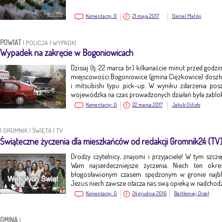
Komentarzy:
0
21 maja 2017
Daniel Malski
POWIAT
|
POLICJA
|
WYPADKI
Wypadek na zakręcie w Bogoniowicach
Dzisiaj (tj. 22 marca br.) kilkanaście minut przed god
miejscowości Bogoniowice (gmina Ciężkowice) dosz
i mitsubishi typu pick-up. W wyniku zdarzenia po
wojewódzka na czas prowadzonych działań była zabl
Komentarzy:
0
22 marca 2017
Jakub Oślizło
|
GROMNIK
|
ŚWIĘTA
|
TV
Świąteczne życzenia dla mieszkańców od redakcji Gromnik24 (TV
Drodzy czytelnicy, znajomi i przyjaciele! W tym szc
Wam najserdeczniejsze życzenia. Niech ten okr
błogosławionym czasem spędzonym w gronie najbl
Jezus niech zawsze otacza nas swą opieką w nadch
Komentarzy:
0
24 grudnia 2016
Bartłomiej Orzeł
GMINA
|