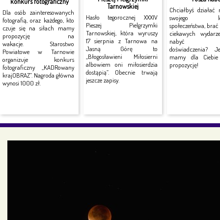
konkurs fotograficzny
Tarnowskiej
Chciałbyś działać 
Dla osób zainteresowanych
Hasło tegorocznej XXXIV
swojego lok
fotografią, oraz każdego, kto
Pieszej Pielgrzymki
społeczeństwa, brać
czuje się na siłach mamy
Tarnowskiej, która wyruszy
ciekawych wydarz
propozycję na
17 sierpnia z Tarnowa na
nabyć no
wakacje. Starostwo
Jasną Górę to
doświadczenia? J
Powiatowe w Tarnowie
„Błogosławieni Miłosierni
mamy dla Ciebie 
organizuje konkurs
albowiem oni miłosierdzia
propozycję!
fotograficzny „KADRowany
dostąpią”. Obecnie trwają
krajOBRAZ”. Nagroda główna
jeszcze zapisy.
wynosi 1000 zł.