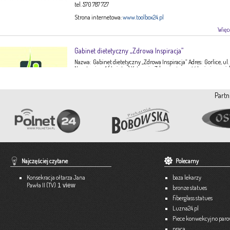
tel. 570 787 727
Strona internetowa:
www.toolbox24.pl
Więce
Gabinet dietetyczny „Zdrowa Inspiracja”
Nazwa: Gabinet dietetyczny „Zdrowa Inspiracja” Adres: Gorlice, ul.
Narutowicza 1 ( I piętro) Kategoria: Zdrowie, żywność Imię i nazwis
Ewa Stępień Tel: 503 047 916 Strona internetowa: fanpage Gabinet
Opis: Gabinet dietetyczny Zdrowa Inspiracja oferuje: – indywidual
konsultacje dietetyczne – indywidualne plany żywieniowe dla
Partn
dorosłych, dzieci, młodzieży – poradnictwo żywieniowe w chorob
dieto-zależnych (nadciśnienie tętnicze, […]
Więce
Pracownia Krawiecka A-TEX
Aneta Szpyrka
Tel. 508 189 180 lub 500 613 951
Najczęściej czytane
Polecamy
Strona internetowa:
www.atex-dekoracje.pl
Konsekracja ołtarza Jana
baza lekarzy
Więce
Pawła II (TV)
1 view
bronze statues
fiberglass statues
Ekspert – Biuro Rachunkowe
Luzna24.pl
Barbara Bielakiewicz
Piece konwekcyjno par
praca
795 409 892 lub 18 35 10 293