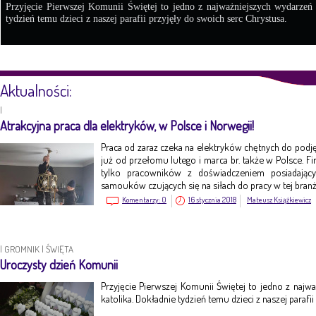
Przyjęcie Pierwszej Komunii Świętej to jedno z najważniejszych wydarzeń
tydzień temu dzieci z naszej parafii przyjęły do swoich serc Chrystusa.
Aktualności:
|
Atrakcyjna praca dla elektryków, w Polsce i Norwegii!
Praca od zaraz czeka na elektryków chętnych do pod
już od przełomu lutego i marca br. także w Polsce. Fi
tylko pracowników z doświadczeniem posiadając
samouków czujących się na siłach do pracy w tej branż
Komentarzy:
0
16 stycznia 2018
Mateusz Książkiewicz
|
GROMNIK
|
ŚWIĘTA
Uroczysty dzień Komunii
Przyjęcie Pierwszej Komunii Świętej to jedno z naj
katolika. Dokładnie tydzień temu dzieci z naszej parafi