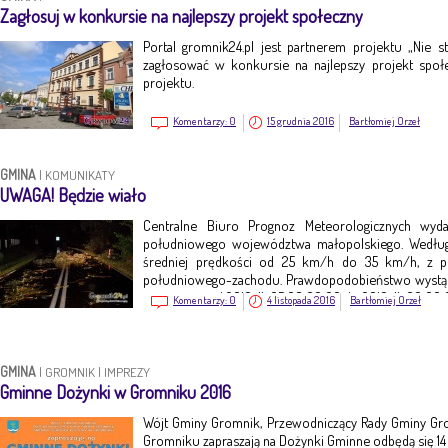
Zagłosuj w konkursie na najlepszy projekt społeczny
Portal gromnik24.pl jest partnerem projektu „Nie st
zagłosować w konkursie na najlepszy projekt społ
projektu.
Komentarzy:
0
15 grudnia 2016
Bartłomiej Orzeł
GMINA
|
KOMUNIKATY
UWAGA! Będzie wiało
Centralne Biuro Prognoz Meteorologicznych wyd
południowego województwa małopolskiego. Według
średniej prędkości od 25 km/h do 35 km/h, z 
południowego-zachodu. Prawdopodobieństwo wystąpi
jest ważne o d 2016-11-05 08:00:00 do 2016-11-06 00:00
Komentarzy:
0
4 listopada 2016
Bartłomiej Orzeł
GMINA
|
GROMNIK
|
IMPREZY
Gminne Dożynki w Gromniku 2016
Wójt Gminy Gromnik, Przewodniczący Rady Gminy Gr
Gromniku zapraszają na Dożynki Gminne odbędą się 14 