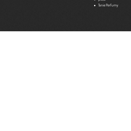
Tanie Perfumy
Strona internetowa:
www.ekspert.biz.pl
Więce
Optimar – Biuro Rachunkowe
Mariola Janusz
Tel. 535-558-318
Strona internetowa:
www.optimar-bobowa.pl
Więce
Market Budowlany BURNAT
Waldemar Burnat
Tel. 501 504 465 (Bogoniowice) lub 508 314 138 (Gromnik)
Strona internetowa:
www.burnat.info
Więce
Serwis Komputerowy ITNET24
Marcin Wojna
18 47 91 202
Strona internetowa:
www.itnet24.pl