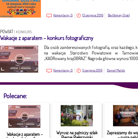
Komentarzy:
0
13 sierpnia 2016
Bartłomiej Orzeł
POWIAT
|
KONKURS
Wakacje z aparatem – konkurs fotograficzny
Dla osób zainteresowanych fotografią, oraz każdego, k
na wakacje. Starostwo Powiatowe w Tarnowie 
„KADRowany krajOBRAZ”. Nagroda główna wynosi 1000 
Komentarzy:
0
5 sierpnia 2016
Daniel Malski
Polecane:
Wyrusz na pątniczy szlak
Zapraszamy do ws
Wakacje z aparatem –
Pieszej Pielgrzymki
– rusza nabó