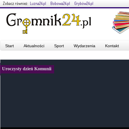
Zobacz również:
Luzna24.pl
Bobowa24.pl
Grybów24.pl
Start
Aktualności
Sport
Wydarzenia
Kontakt
Uroczysty dzień Komunii