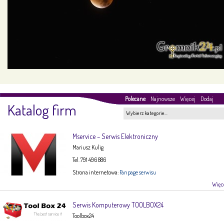
Polecane
Najnowsze
Więcej
Dodaj
Katalog firm
Wybierz kategorie…
Mservice – Serwis Elektroniczny
Mariusz Kulig
Tel. 791 496 886
Strona internetowa:
Fanpage serwisu
Więce
Serwis Komputerowy TOOLBOX24
Toolbox24