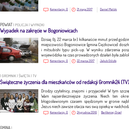
Komentarzy:
0
21 maja 2017
Daniel Malski
POWIAT
|
POLICJA
|
WYPADKI
Wypadek na zakręcie w Bogoniowicach
Dzisiaj (tj. 22 marca br.) kilkanaście minut przed god
miejscowości Bogoniowice (gmina Ciężkowice) dosz
i mitsubishi typu pick-up. W wyniku zdarzenia po
wojewódzka na czas prowadzonych działań była zabl
Komentarzy:
0
22 marca 2017
Jakub Oślizło
|
GROMNIK
|
ŚWIĘTA
|
TV
Świąteczne życzenia dla mieszkańców od redakcji Gromnik24 (TV
Drodzy czytelnicy, znajomi i przyjaciele! W tym szc
Wam najserdeczniejsze życzenia. Niech ten okr
błogosławionym czasem spędzonym w gronie najbl
Jezus niech zawsze otacza nas swą opieką w nadch
Komentarzy:
0
24 grudnia 2016
Bartłomiej Orzeł
GMINA
|