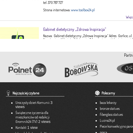
tel. 570 787 727
Strona internetowa:
www.toolbox24.pl
Więce
Gabinet dietetyczny „Zdrowa Inspiracja”
Nazwa: Gabinet dietetyczny „Zdrowa Inspiracja” Adres: Gorlice, ul.
Narutowicza 1 ( I piętro) Kategoria: Zdrowie, żywność Imię i nazwis
Ewa Stępień Tel: 503 047 916 Strona internetowa: fanpage Gabinet
Opis: Gabinet dietetyczny Zdrowa Inspiracja oferuje: – indywidual
konsultacje dietetyczne – indywidualne plany żywieniowe dla
Partn
dorosłych, dzieci, młodzieży – poradnictwo żywieniowe w chorob
dieto-zależnych (nadciśnienie tętnicze, […]
Więce
Pracownia Krawiecka A-TEX
Aneta Szpyrka
Tel. 508 189 180 lub 500 613 951
Najczęściej czytane
Polecamy
Strona internetowa:
www.atex-dekoracje.pl
Uroczysty dzień Komunii
baza lekarzy
3
Więce
views
bronze statues
Świąteczne życzenia dla
fiberglass statues
mieszkańców od redakcji
Ekspert – Biuro Rachunkowe
Luzna24.pl
Gromnik24 (TV)
2 views
Barbara Bielakiewicz
Piece konwekcyjno par
Kontakt
1 view
praca
795 409 892 lub 18 35 10 293