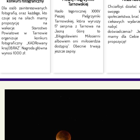
konkurs fotograficzny
Tarnowskiej
Chciałbyś działać 
Dla osób zainteresowanych
Hasło tegorocznej XXXIV
swojego lok
fotografią, oraz każdego, kto
Pieszej Pielgrzymki
społeczeństwa, brać
czuje się na siłach mamy
Tarnowskiej, która wyruszy
ciekawych wydarz
propozycję na
17 sierpnia z Tarnowa na
nabyć no
wakacje. Starostwo
Jasną Górę to
doświadczenia? J
Powiatowe w Tarnowie
„Błogosławieni Miłosierni
mamy dla Ciebie 
organizuje konkurs
albowiem oni miłosierdzia
propozycję!
fotograficzny „KADRowany
dostąpią”. Obecnie trwają
krajOBRAZ”. Nagroda główna
jeszcze zapisy.
wynosi 1000 zł.