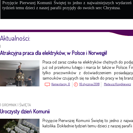
Przyjęcie Pierwszej Komunii Świętej to jedno z najważniejszych wydarzeń
tydzień temu dzieci z naszej parafii przyjęły do swoich serc Chrystusa.
Aktualności:
|
Atrakcyjna praca dla elektryków, w Polsce i Norwegii!
Praca od zaraz czeka na elektryków chętnych do pod
już od przełomu lutego i marca br. także w Polsce. Fi
tylko pracowników z doświadczeniem posiadając
samouków czujących się na siłach do pracy w tej branż
Komentarzy:
0
16 stycznia 2018
Mateusz Książkiewicz
|
GROMNIK
|
ŚWIĘTA
Uroczysty dzień Komunii
Przyjęcie Pierwszej Komunii Świętej to jedno z naj
katolika. Dokładnie tydzień temu dzieci z naszej parafi