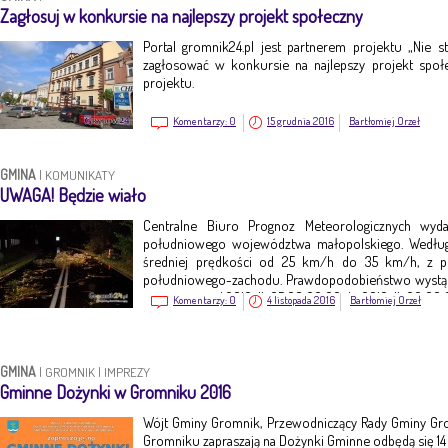
Zagłosuj w konkursie na najlepszy projekt społeczny
Portal gromnik24.pl jest partnerem projektu „Nie st
zagłosować w konkursie na najlepszy projekt społ
projektu.
Komentarzy:
0
15 grudnia 2016
Bartłomiej Orzeł
GMINA
|
KOMUNIKATY
UWAGA! Będzie wiało
Centralne Biuro Prognoz Meteorologicznych wyd
południowego województwa małopolskiego. Według
średniej prędkości od 25 km/h do 35 km/h, z 
południowego-zachodu. Prawdopodobieństwo wystąpi
jest ważne o d 2016-11-05 08:00:00 do 2016-11-06 00:00
Komentarzy:
0
4 listopada 2016
Bartłomiej Orzeł
GMINA
|
GROMNIK
|
IMPREZY
Gminne Dożynki w Gromniku 2016
Wójt Gminy Gromnik, Przewodniczący Rady Gminy Gr
Gromniku zapraszają na Dożynki Gminne odbędą się 14 