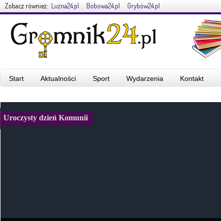
Zobacz również:
Luzna24.pl
Bobowa24.pl
Grybów24.pl
Start
Aktualności
Sport
Wydarzenia
Kontakt
Uroczysty dzień Komunii