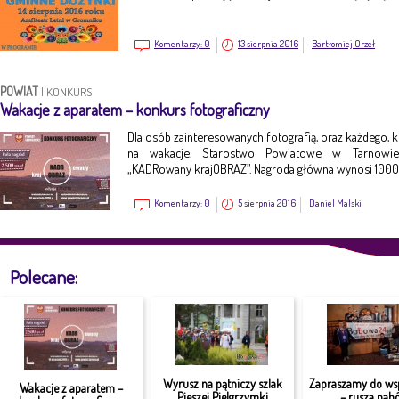
Komentarzy:
0
13 sierpnia 2016
Bartłomiej Orzeł
POWIAT
|
KONKURS
Wakacje z aparatem – konkurs fotograficzny
Dla osób zainteresowanych fotografią, oraz każdego, k
na wakacje. Starostwo Powiatowe w Tarnowie 
„KADRowany krajOBRAZ”. Nagroda główna wynosi 1000 
Komentarzy:
0
5 sierpnia 2016
Daniel Malski
Polecane:
Wyrusz na pątniczy szlak
Zapraszamy do ws
Wakacje z aparatem –
Pieszej Pielgrzymki
– rusza nabó