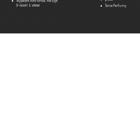
Wypadek koło ronda. Nie żyje
9-latek!
1 view
Tanie Perfumy
Strona internetowa:
www.ekspert.biz.pl
Więce
Optimar – Biuro Rachunkowe
Mariola Janusz
Tel. 535-558-318
Strona internetowa:
www.optimar-bobowa.pl
Więce
Market Budowlany BURNAT
Waldemar Burnat
Tel. 501 504 465 (Bogoniowice) lub 508 314 138 (Gromnik)
Strona internetowa:
www.burnat.info
Więce
Serwis Komputerowy ITNET24
Marcin Wojna
18 47 91 202
Strona internetowa:
www.itnet24.pl