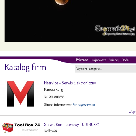
Polecane
Najnowsze
Więcej
Dodaj
Katalog firm
Wybierz kategorie…
Mservice – Serwis Elektroniczny
Mariusz Kulig
Tel. 791 496 886
Strona internetowa:
Fanpage serwisu
Więce
Serwis Komputerowy TOOLBOX24
Toolbox24