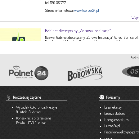
tel. 570 787 727
Strona internetowa:
www.toolbox24.pl
Więce
Gabinet dietetyczny „Zdrowa Inspiracja”
Nazwa: Gabinet dietetyczny „Zdrowa Inspiracja” Adres: Gorlice, ul.
Narutowicza 1 ( I piętro) Kategoria: Zdrowie, żywność Imię i nazwis
Ewa Stępień Tel: 503 047 916 Strona internetowa: fanpage Gabinet
Opis: Gabinet dietetyczny Zdrowa Inspiracja oferuje: – indywidual
konsultacje dietetyczne – indywidualne plany żywieniowe dla
Partn
dorosłych, dzieci, młodzieży – poradnictwo żywieniowe w chorob
dieto-zależnych (nadciśnienie tętnicze, […]
Więce
Pracownia Krawiecka A-TEX
Aneta Szpyrka
Tel. 508 189 180 lub 500 613 951
Najczęściej czytane
Polecamy
Strona internetowa:
www.atex-dekoracje.pl
Wypadek koło ronda. Nie żyje
baza lekarzy
Więce
9-latek!
3 views
bronze statues
Konsekracja ołtarza Jana
fiberglass statues
Pawła II (TV)
1 view
Ekspert – Biuro Rachunkowe
Luzna24.pl
Barbara Bielakiewicz
Piece konwekcyjno par
praca
795 409 892 lub 18 35 10 293