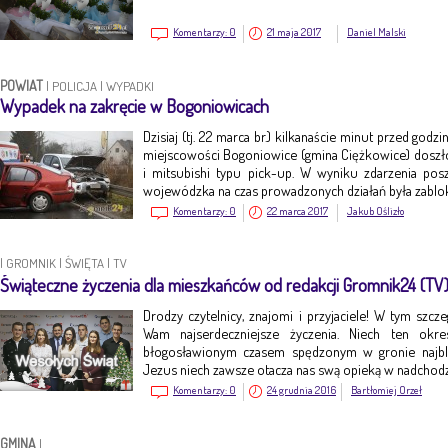
Komentarzy:
0
21 maja 2017
Daniel Malski
POWIAT
|
POLICJA
|
WYPADKI
Wypadek na zakręcie w Bogoniowicach
Dzisiaj (tj. 22 marca br.) kilkanaście minut przed god
miejscowości Bogoniowice (gmina Ciężkowice) dosz
i mitsubishi typu pick-up. W wyniku zdarzenia po
wojewódzka na czas prowadzonych działań była zabl
Komentarzy:
0
22 marca 2017
Jakub Oślizło
|
GROMNIK
|
ŚWIĘTA
|
TV
Świąteczne życzenia dla mieszkańców od redakcji Gromnik24 (TV
Drodzy czytelnicy, znajomi i przyjaciele! W tym szc
Wam najserdeczniejsze życzenia. Niech ten okr
błogosławionym czasem spędzonym w gronie najbl
Jezus niech zawsze otacza nas swą opieką w nadch
Komentarzy:
0
24 grudnia 2016
Bartłomiej Orzeł
GMINA
|