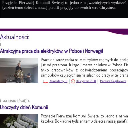
Przyjęcie Pierwszej Komunii Świętej to jedno z najważniejszych wydarzeń
tydzień temu dzieci z naszej parafii przyjęły do swoich serc Chrystusa.
Aktualności:
|
Atrakcyjna praca dla elektryków, w Polsce i Norwegii!
Praca od zaraz czeka na elektryków chętnych do pod
już od przełomu lutego i marca br. także w Polsce. Fi
tylko pracowników z doświadczeniem posiadając
samouków czujących się na siłach do pracy w tej branż
Komentarzy:
0
16 stycznia 2018
Mateusz Książkiewicz
|
GROMNIK
|
ŚWIĘTA
Uroczysty dzień Komunii
Przyjęcie Pierwszej Komunii Świętej to jedno z naj
katolika. Dokładnie tydzień temu dzieci z naszej parafi