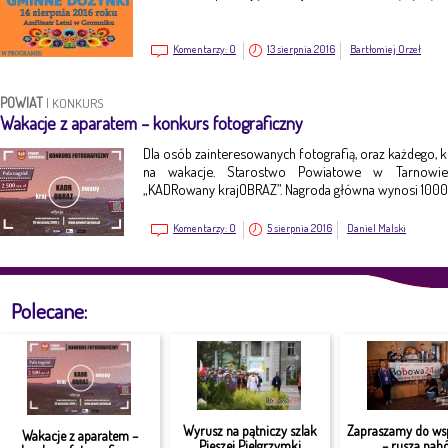
Komentarzy:
0
13 sierpnia 2016
Bartłomiej Orzeł
POWIAT
|
KONKURS
Wakacje z aparatem – konkurs fotograficzny
Dla osób zainteresowanych fotografią, oraz każdego, k
na wakacje. Starostwo Powiatowe w Tarnowie 
„KADRowany krajOBRAZ”. Nagroda główna wynosi 1000 
Komentarzy:
0
5 sierpnia 2016
Daniel Malski
Polecane:
Wyrusz na pątniczy szlak
Zapraszamy do ws
Wakacje z aparatem –
Pieszej Pielgrzymki
– rusza nabó