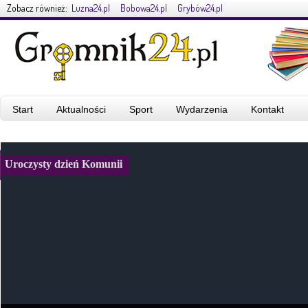
Zobacz również:
Luzna24.pl
Bobowa24.pl
Grybów24.pl
Start
Aktualności
Sport
Wydarzenia
Kontakt
Uroczysty dzień Komunii