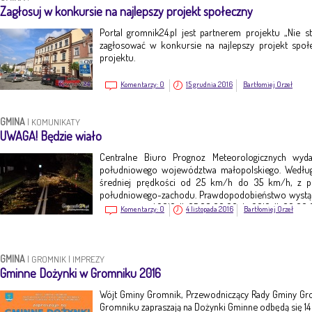
Zagłosuj w konkursie na najlepszy projekt społeczny
Portal gromnik24.pl jest partnerem projektu „Nie st
zagłosować w konkursie na najlepszy projekt społ
projektu.
Komentarzy:
0
15 grudnia 2016
Bartłomiej Orzeł
GMINA
|
KOMUNIKATY
UWAGA! Będzie wiało
Centralne Biuro Prognoz Meteorologicznych wyd
południowego województwa małopolskiego. Według
średniej prędkości od 25 km/h do 35 km/h, z 
południowego-zachodu. Prawdopodobieństwo wystąpi
jest ważne o d 2016-11-05 08:00:00 do 2016-11-06 00:00
Komentarzy:
0
4 listopada 2016
Bartłomiej Orzeł
GMINA
|
GROMNIK
|
IMPREZY
Gminne Dożynki w Gromniku 2016
Wójt Gminy Gromnik, Przewodniczący Rady Gminy Gr
Gromniku zapraszają na Dożynki Gminne odbędą się 14 