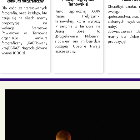
konkurs fotograficzny
Tarnowskiej
Chciałbyś działać 
Dla osób zainteresowanych
Hasło tegorocznej XXXIV
swojego lok
fotografią, oraz każdego, kto
Pieszej Pielgrzymki
społeczeństwa, brać
czuje się na siłach mamy
Tarnowskiej, która wyruszy
ciekawych wydarz
propozycję na
17 sierpnia z Tarnowa na
nabyć no
wakacje. Starostwo
Jasną Górę to
doświadczenia? J
Powiatowe w Tarnowie
„Błogosławieni Miłosierni
mamy dla Ciebie 
organizuje konkurs
albowiem oni miłosierdzia
propozycję!
fotograficzny „KADRowany
dostąpią”. Obecnie trwają
krajOBRAZ”. Nagroda główna
jeszcze zapisy.
wynosi 1000 zł.