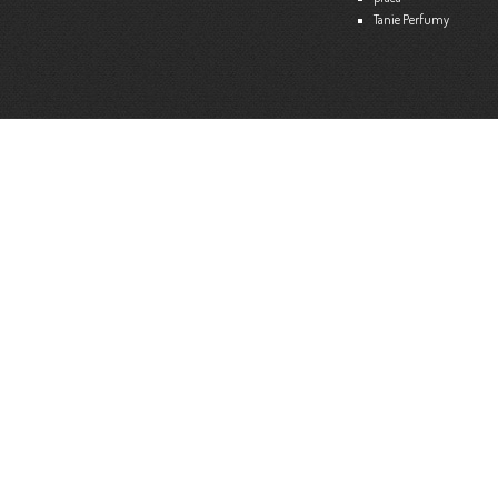
Tanie Perfumy
Strona internetowa:
www.ekspert.biz.pl
Więce
Optimar – Biuro Rachunkowe
Mariola Janusz
Tel. 535-558-318
Strona internetowa:
www.optimar-bobowa.pl
Więce
Market Budowlany BURNAT
Waldemar Burnat
Tel. 501 504 465 (Bogoniowice) lub 508 314 138 (Gromnik)
Strona internetowa:
www.burnat.info
Więce
Serwis Komputerowy ITNET24
Marcin Wojna
18 47 91 202
Strona internetowa:
www.itnet24.pl