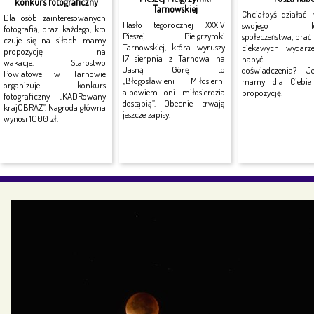
konkurs fotograficzny
Tarnowskiej
Chciałbyś działać 
Dla osób zainteresowanych
Hasło tegorocznej XXXIV
swojego lok
fotografią, oraz każdego, kto
Pieszej Pielgrzymki
społeczeństwa, brać
czuje się na siłach mamy
Tarnowskiej, która wyruszy
ciekawych wydarz
propozycję na
17 sierpnia z Tarnowa na
nabyć no
wakacje. Starostwo
Jasną Górę to
doświadczenia? J
Powiatowe w Tarnowie
„Błogosławieni Miłosierni
mamy dla Ciebie 
organizuje konkurs
albowiem oni miłosierdzia
propozycję!
fotograficzny „KADRowany
dostąpią”. Obecnie trwają
krajOBRAZ”. Nagroda główna
jeszcze zapisy.
wynosi 1000 zł.