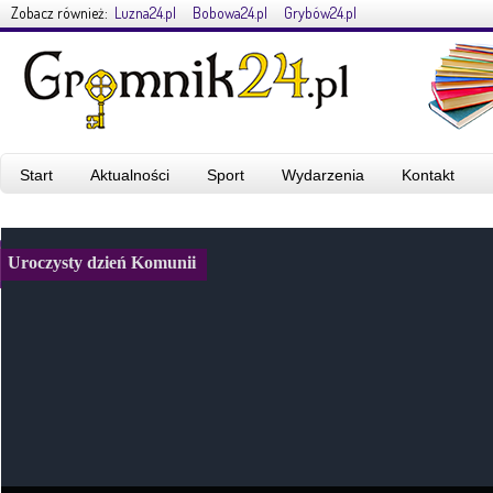
Zobacz również:
Luzna24.pl
Bobowa24.pl
Grybów24.pl
Start
Aktualności
Sport
Wydarzenia
Kontakt
Uroczysty dzień Komunii