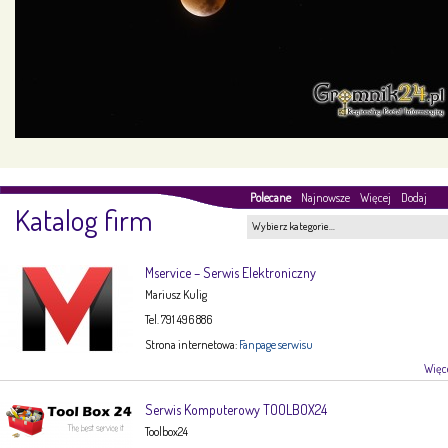
Polecane
Najnowsze
Więcej
Dodaj
Katalog firm
Wybierz kategorie…
Mservice – Serwis Elektroniczny
Mariusz Kulig
Tel. 791 496 886
Strona internetowa:
Fanpage serwisu
Więce
Serwis Komputerowy TOOLBOX24
Toolbox24