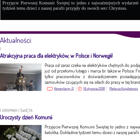
Przyjęcie Pierwszej Komunii Świętej to jedno z najważniejszych wydarzeń
tydzień temu dzieci z naszej parafii przyjęły do swoich serc Chrystusa.
Aktualności:
|
Atrakcyjna praca dla elektryków, w Polsce i Norwegii!
Praca od zaraz czeka na elektryków chętnych do pod
już od przełomu lutego i marca br. także w Polsce. Fi
tylko pracowników z doświadczeniem posiadając
samouków czujących się na siłach do pracy w tej branż
Komentarzy:
0
16 stycznia 2018
Mateusz Książkiewicz
|
GROMNIK
|
ŚWIĘTA
Uroczysty dzień Komunii
Przyjęcie Pierwszej Komunii Świętej to jedno z naj
katolika. Dokładnie tydzień temu dzieci z naszej parafi