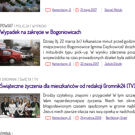
Komentarzy:
0
21 maja 2017
Daniel Malski
POWIAT
|
POLICJA
|
WYPADKI
Wypadek na zakręcie w Bogoniowicach
Dzisiaj (tj. 22 marca br.) kilkanaście minut przed god
miejscowości Bogoniowice (gmina Ciężkowice) dosz
i mitsubishi typu pick-up. W wyniku zdarzenia po
wojewódzka na czas prowadzonych działań była zabl
Komentarzy:
0
22 marca 2017
Jakub Oślizło
|
GROMNIK
|
ŚWIĘTA
|
TV
Świąteczne życzenia dla mieszkańców od redakcji Gromnik24 (TV
Drodzy czytelnicy, znajomi i przyjaciele! W tym szc
Wam najserdeczniejsze życzenia. Niech ten okr
błogosławionym czasem spędzonym w gronie najbl
Jezus niech zawsze otacza nas swą opieką w nadch
Komentarzy:
0
24 grudnia 2016
Bartłomiej Orzeł
GMINA
|