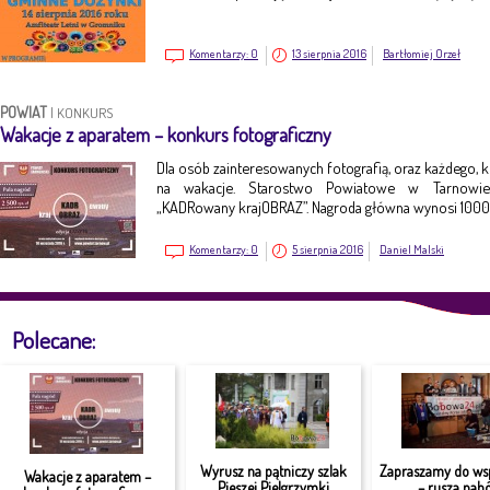
Komentarzy:
0
13 sierpnia 2016
Bartłomiej Orzeł
POWIAT
|
KONKURS
Wakacje z aparatem – konkurs fotograficzny
Dla osób zainteresowanych fotografią, oraz każdego, k
na wakacje. Starostwo Powiatowe w Tarnowie 
„KADRowany krajOBRAZ”. Nagroda główna wynosi 1000 
Komentarzy:
0
5 sierpnia 2016
Daniel Malski
Polecane:
Wyrusz na pątniczy szlak
Zapraszamy do ws
Wakacje z aparatem –
Pieszej Pielgrzymki
– rusza nabó