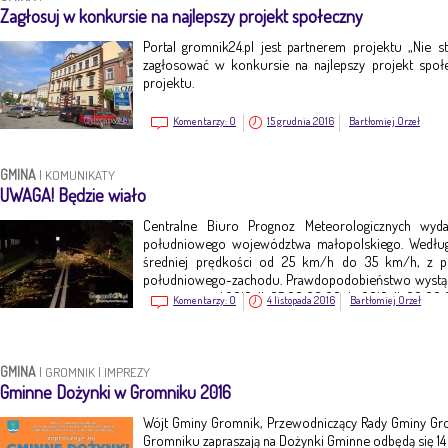
Zagłosuj w konkursie na najlepszy projekt społeczny
Portal gromnik24.pl jest partnerem projektu „Nie st
zagłosować w konkursie na najlepszy projekt społ
projektu.
Komentarzy:
0
15 grudnia 2016
Bartłomiej Orzeł
GMINA
|
KOMUNIKATY
UWAGA! Będzie wiało
Centralne Biuro Prognoz Meteorologicznych wyd
południowego województwa małopolskiego. Według
średniej prędkości od 25 km/h do 35 km/h, z 
południowego-zachodu. Prawdopodobieństwo wystąpi
jest ważne o d 2016-11-05 08:00:00 do 2016-11-06 00:00
Komentarzy:
0
4 listopada 2016
Bartłomiej Orzeł
GMINA
|
GROMNIK
|
IMPREZY
Gminne Dożynki w Gromniku 2016
Wójt Gminy Gromnik, Przewodniczący Rady Gminy Gr
Gromniku zapraszają na Dożynki Gminne odbędą się 14 