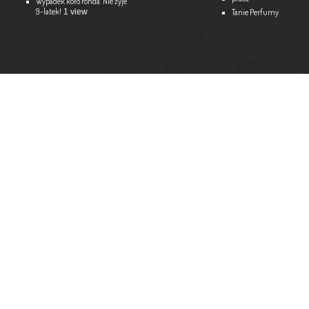
Wypadek koło ronda. Nie żyje
9-latek!
1 view
Tanie Perfumy
Strona internetowa:
www.ekspert.biz.pl
Więce
Optimar – Biuro Rachunkowe
Mariola Janusz
Tel. 535-558-318
Strona internetowa:
www.optimar-bobowa.pl
Więce
Market Budowlany BURNAT
Waldemar Burnat
Tel. 501 504 465 (Bogoniowice) lub 508 314 138 (Gromnik)
Strona internetowa:
www.burnat.info
Więce
Serwis Komputerowy ITNET24
Marcin Wojna
18 47 91 202
Strona internetowa:
www.itnet24.pl