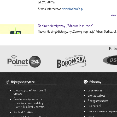
tel. 570 787 727
Strona internetowa:
www.toolbox24.pl
Więce
Gabinet dietetyczny „Zdrowa Inspiracja”
Nazwa: Gabinet dietetyczny „Zdrowa Inspiracja” Adres: Gorlice, ul.
Narutowicza 1 ( I piętro) Kategoria: Zdrowie, żywność Imię i nazwis
Ewa Stępień Tel: 503 047 916 Strona internetowa: fanpage Gabinet
Opis: Gabinet dietetyczny Zdrowa Inspiracja oferuje: – indywidual
konsultacje dietetyczne – indywidualne plany żywieniowe dla
Partn
dorosłych, dzieci, młodzieży – poradnictwo żywieniowe w chorob
dieto-zależnych (nadciśnienie tętnicze, […]
Więce
Pracownia Krawiecka A-TEX
Aneta Szpyrka
Tel. 508 189 180 lub 500 613 951
Najczęściej czytane
Polecamy
Strona internetowa:
www.atex-dekoracje.pl
Uroczysty dzień Komunii
baza lekarzy
3
Więce
views
bronze statues
Świąteczne życzenia dla
fiberglass statues
mieszkańców od redakcji
Ekspert – Biuro Rachunkowe
Luzna24.pl
Gromnik24 (TV)
2 views
Barbara Bielakiewicz
Piece konwekcyjno par
Kontakt
1 view
praca
795 409 892 lub 18 35 10 293