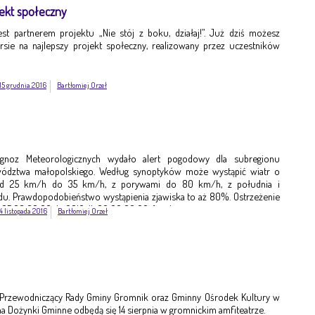
jekt społeczny
est partnerem projektu „Nie stój z boku, działaj!”. Już dziś możesz
ie na najlepszy projekt społeczny, realizowany przez uczestników
15 grudnia 2016
Bartłomiej Orzeł
ognoz Meteorologicznych wydało alert pogodowy dla subregionu
ództwa małopolskiego. Według synoptyków może wystąpić wiatr o
 od 25 km/h do 35 km/h, z porywami do 80 km/h, z południa i
. Prawdopodobieństwo wystąpienia zjawiska to aż 80%. Ostrzeżenie
-05 08:00:00 do 2016-11-06 00:00:00. fot. ilustracyjne
4 listopada 2016
Bartłomiej Orzeł
 Przewodniczący Rady Gminy Gromnik oraz Gminny Ośrodek Kultury w
a Dożynki Gminne odbędą się 14 sierpnia w gromnickim amfiteatrze.