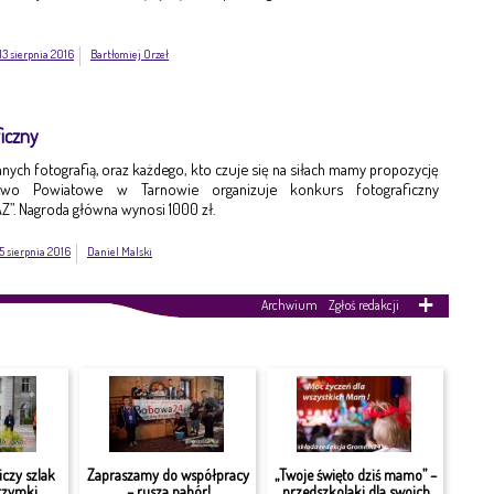
13 sierpnia 2016
Bartłomiej Orzeł
iczny
nych fotografią, oraz każdego, kto czuje się na siłach mamy propozycję
stwo Powiatowe w Tarnowie organizuje konkurs fotograficzny
”. Nagroda główna wynosi 1000 zł.
5 sierpnia 2016
Daniel Malski
Archwium
Zgłoś redakcji
czy szlak
Zapraszamy do współpracy
„Twoje święto dziś mamo” –
grzymki
– rusza nabór!
przedszkolaki dla swoich