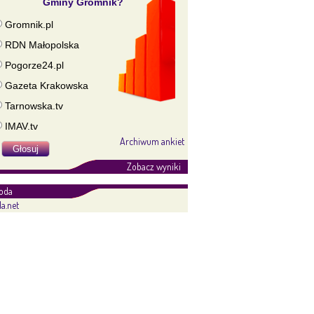
Gminy Gromnik?
Gromnik.pl
RDN Małopolska
Pogorze24.pl
Gazeta Krakowska
Tarnowska.tv
IMAV.tv
Archiwum ankiet
Zobacz wyniki
oda
a.net