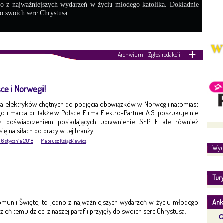
no z najważniejszych wydarzeń w życiu młodego katolika. Dokładnie
do swoich serc Chrystusa.
Archwium
Zgłoś redakcji
ce i Norwegii!
 na elektryków chętnych do podjęcia obowiązków w Norwegii natomiast
o i marca br. także w Polsce. Firma Elektro-Partner A.S. poszukuje nie
z doświadczeniem posiadających uprawnienie SEP E ale również
ę na siłach do pracy w tej branży.
16 stycznia 2018
Mateusz Książkiewicz
Wyd
Tur
Komunii Świętej to jedno z najważniejszych wydarzeń w życiu młodego
Ank
dzień temu dzieci z naszej parafii przyjęły do swoich serc Chrystusa.
G