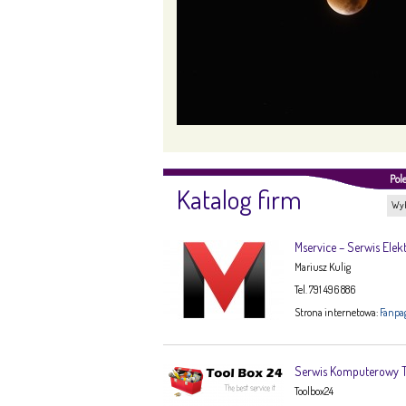
Pol
Katalog firm
Wyb
Mservice – Serwis Elek
Mariusz Kulig
Tel. 791 496 886
Strona internetowa:
Fanpa
Serwis Komputerowy
Toolbox24