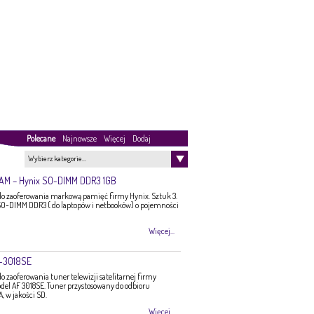
Polecane
Najnowsze
Więcej
Dodaj
Wybierz kategorie…
RAM – Hynix SO-DIMM DDR3 1GB
 zaoferowania markową pamięć firmy Hynix. Sztuk 3.
O-DIMM DDR3 ( do laptopów i netbooków) o pojemności
Więcej...
F-3018SE
zaoferowania tuner telewizji satelitarnej firmy
del AF 3018SE. Tuner przystosowany do odbioru
 w jakości SD.
Więcej...