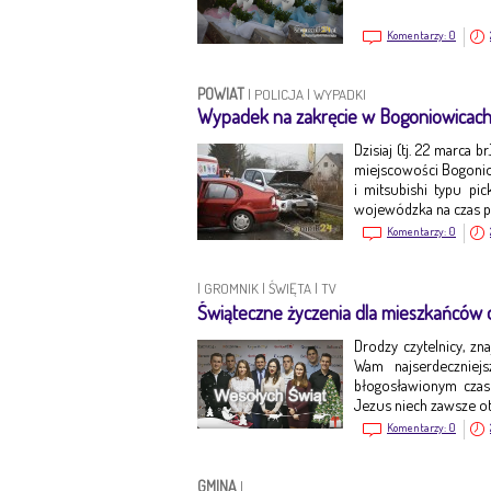
Komentarzy:
0
POWIAT
|
POLICJA
|
WYPADKI
Wypadek na zakręcie w Bogoniowicac
Dzisiaj (tj. 22 marca 
miejscowości Bogonio
i mitsubishi typu pi
wojewódzka na czas p
Komentarzy:
0
|
GROMNIK
|
ŚWIĘTA
|
TV
Świąteczne życzenia dla mieszkańców o
Drodzy czytelnicy, zn
Wam najserdeczniej
błogosławionym czas
Jezus niech zawsze o
Komentarzy:
0
GMINA
|