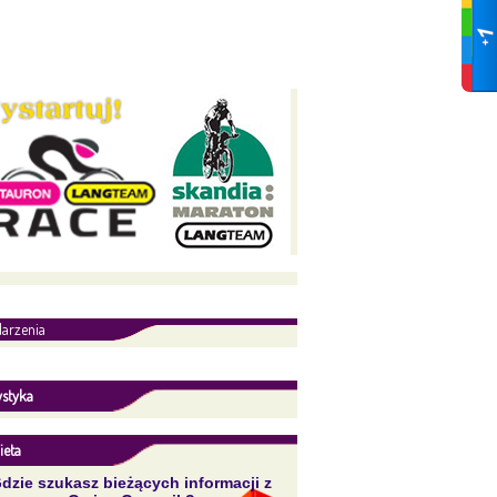
arzenia
ystyka
ieta
dzie szukasz bieżących informacji z