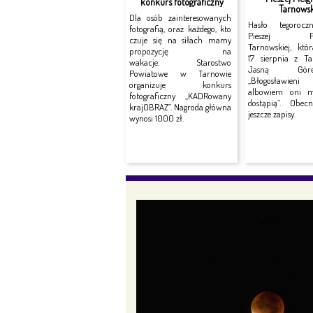
konkurs fotograficzny
Tarnowsk
Dla osób zainteresowanych
Hasło tegorocz
fotografią, oraz każdego, kto
Pieszej Piel
czuje się na siłach mamy
Tarnowskiej, któ
propozycję na
17 sierpnia z T
wakacje. Starostwo
Jasną Gó
Powiatowe w Tarnowie
„Błogosławieni 
organizuje konkurs
albowiem oni mi
fotograficzny „KADRowany
dostąpią”. Obec
krajOBRAZ”. Nagroda główna
jeszcze zapisy.
wynosi 1000 zł.