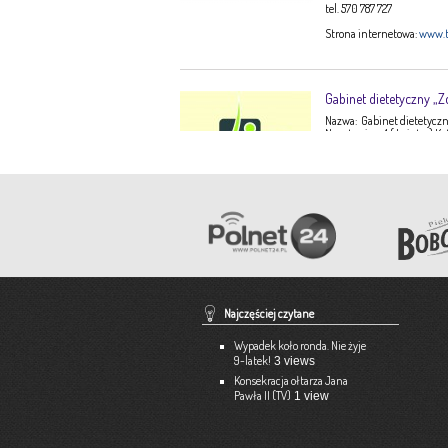
tel. 570 787 727
Strona internetowa:
www.t
Gabinet dietetyczny „Z
Nazwa: Gabinet dietetyczny
Narutowicza 1 ( I piętro) K
Ewa Stępień Tel: 503 047 9
Opis: Gabinet dietetyczny 
konsultacje dietetyczne –
dorosłych, dzieci, młodzi
dieto-zależnych (nadciśnie
Pracownia Krawiecka 
Aneta Szpyrka
Tel. 508 189 180 lub 500 613
Najczęściej czytane
Strona internetowa:
www.a
Wypadek koło ronda. Nie żyje
9-latek!
3 views
Konsekracja ołtarza Jana
Pawła II (TV)
1 view
Ekspert – Biuro Rach
Barbara Bielakiewicz
795 409 892 lub 18 35 10 29