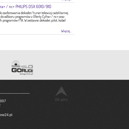
ra+ / nc+ PHILIPS DSX 6010/91D
zaoferowania dekoder/tuner telewizji satelitarnej
do odbioru programów z Oferty Cyfra+ / nc+ oraz
programów FTA. W zestawie: dekoder, pilot, kabel
Więcej...
 007
2
ow24.pl