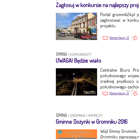
Zagłosuj w konkursie na najlepszy pro
Portal gromnik24.pl j
zagłosować w konkurs
projektu.
Komentarzy:
0
GMINA
|
KOMUNIKATY
UWAGA! Będzie wiało
Centralne Biuro Pr
południowego wojew
średniej prędkości
południowego-zachodu
jest ważne o d 2016-11
Komentarzy:
0
GMINA
|
GROMNIK
|
IMPREZY
Gminne Dożynki w Gromniku 2016
Wójt Gminy Gromnik,
Gromniku zapraszają n