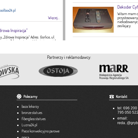
Dekoder Cyf
oolbox24.pl
Witam mam do 
Więcej...
przystosowany 
niekodowanych 
zasilający.
drowa Inspiracja”
 „Zdrowa Inspiracja” Adres: Gorlice, ul.
ategoria: Zdrowie, żywność Imię i nazwisko:
16 Strona internetowa: fanpage Gabinetu
Zdrowa Inspiracja oferuje: – indywidualne
 indywidualne plany żywieniowe dla
Partnerzy i reklamodawcy:
eży – poradnictwo żywieniowe w chorobach
nie tętnicze, […]
Więcej...
A-TEX
 951
Polecamy
Kontakt
tex-dekoracje.pl
baza lekarzy
tel: 696 200
Więcej...
bronze statues
795 050 52
email:
fiberglass statues
...
unkowe
reda
@gryb
Luzna24.pl
Piece konwekcyjno parowe
praca
3