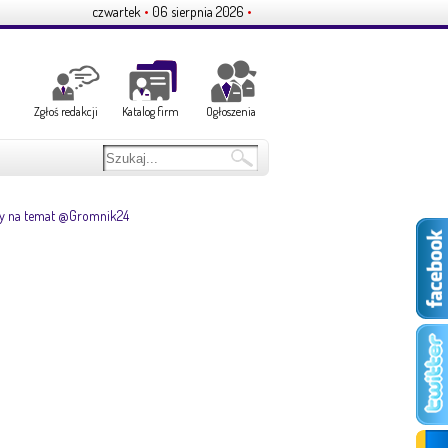
czwartek
•
06 sierpnia 2026
•
Zgłoś redakcji
Katalog firm
Ogłoszenia
y na temat @Gromnik24