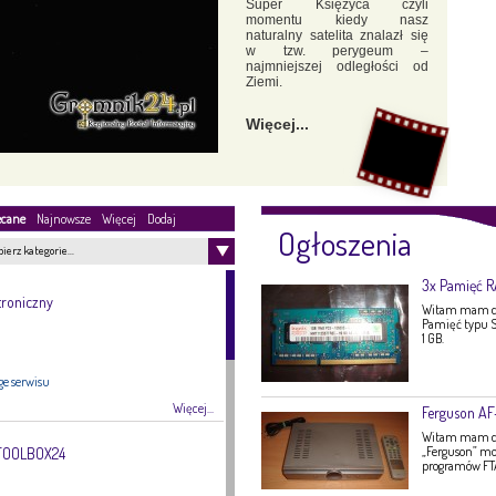
Super Księżyca czyli
momentu kiedy nasz
naturalny satelita znalazł się
w tzw. perygeum –
najmniejszej odległości od
Ziemi.
Więcej...
ecane
Najnowsze
Więcej
Dodaj
Ogłoszenia
ierz kategorie…
3x Pamięć 
troniczny
Witam mam do
Pamięć typu S
1 GB.
ge serwisu
Więcej...
Ferguson A
Witam mam do 
„Ferguson” mo
 TOOLBOX24
programów FTA,