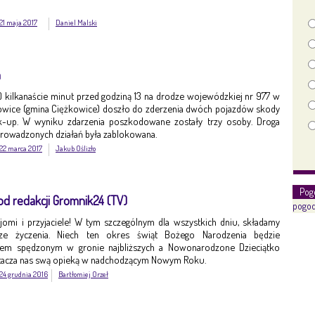
21 maja 2017
Daniel Malski
h
br.) kilkanaście minut przed godziną 13 na drodze wojewódzkiej nr 977 w
wice (gmina Ciężkowice) doszło do zderzenia dwóch pojazdów skody
ck-up. W wyniku zdarzenia poszkodowane zostały trzy osoby. Droga
rowadzonych działań była zablokowana.
22 marca 2017
Jakub Oślizło
Pog
d redakcji Gromnik24 (TV)
pogod
ajomi i przyjaciele! W tym szczególnym dla wszystkich dniu, składamy
sze życzenia. Niech ten okres świąt Bożego Narodzenia będzie
em spędzonym w gronie najbliższych a Nowonarodzone Dzieciątko
tacza nas swą opieką w nadchodzącym Nowym Roku.
24 grudnia 2016
Bartłomiej Orzeł