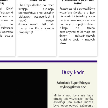
iej
mam!
Chciałbyś działać na rzecz
nej XXXIV
Przedwczoraj obchodziliśmy
swojego lokalnego
grzymki
wspaniałe święto, a o jego
społeczeństwa, brać udział w
ra wyruszy
niezwykłości świadczą liczne
ciekawych wydarzeniach i
arnowa na
naręcza kwiatów, wspaniałe
nabyć nowego
rę to
prezenty i przepiękne słowa.
doświadczenia? Jeśli tak
Miłosierni
Nikogo nie trzeba
mamy dla Ciebie idealną
łosierdzia
przekonywać, że 26 maja jest
propozycję!
nie trwają
dniem najważniejszych
kobiet w życiu – naszych
Mam.
Duży kadr:
Zaćmienie Super Księżyca
czyli wyjątkowa noc…
Miniona noc była nie lada
gratką dla wszystkich fanów
astrologii, na niebie można
było obserwować zaćmienie