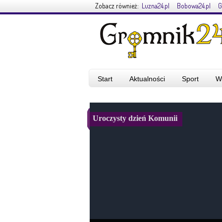
Zobacz również:
Luzna24.pl
Bobowa24.pl
G
Start
Aktualności
Sport
W
Uroczysty dzień Komunii