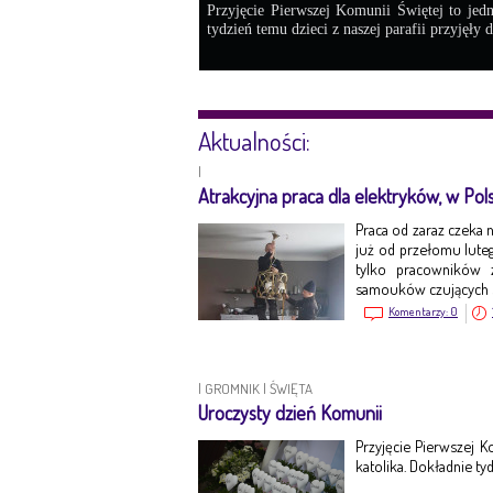
Przyjęcie Pierwszej Komunii Świętej to jed
tydzień temu dzieci z naszej parafii przyjęły 
Aktualności:
|
Atrakcyjna praca dla elektryków, w Pols
Praca od zaraz czeka
już od przełomu luteg
tylko pracowników 
samouków czujących si
Komentarzy:
0
|
GROMNIK
|
ŚWIĘTA
Uroczysty dzień Komunii
Przyjęcie Pierwszej 
katolika. Dokładnie ty