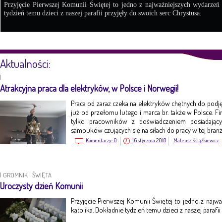
Przyjęcie Pierwszej Komunii Świętej to jedno z najważniejszych wydarzeń
tydzień temu dzieci z naszej parafii przyjęły do swoich serc Chrystusa.
Aktualności:
|
Atrakcyjna praca dla elektryków, w Polsce i Norwegii!
Praca od zaraz czeka na elektryków chętnych do pod
już od przełomu lutego i marca br. także w Polsce. Fi
tylko pracowników z doświadczeniem posiadając
samouków czujących się na siłach do pracy w tej branż
Komentarzy:
0
16 stycznia 2018
Mateusz Książkiewicz
|
GROMNIK
|
ŚWIĘTA
Uroczysty dzień Komunii
Przyjęcie Pierwszej Komunii Świętej to jedno z naj
katolika. Dokładnie tydzień temu dzieci z naszej parafi