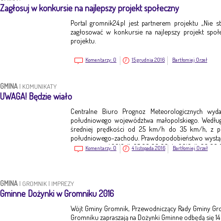
Zagłosuj w konkursie na najlepszy projekt społeczny
Portal gromnik24.pl jest partnerem projektu „Nie st
zagłosować w konkursie na najlepszy projekt społ
projektu.
Komentarzy:
0
15 grudnia 2016
Bartłomiej Orzeł
GMINA
|
KOMUNIKATY
UWAGA! Będzie wiało
Centralne Biuro Prognoz Meteorologicznych wyd
południowego województwa małopolskiego. Według
średniej prędkości od 25 km/h do 35 km/h, z 
południowego-zachodu. Prawdopodobieństwo wystąpi
jest ważne o d 2016-11-05 08:00:00 do 2016-11-06 00:00
Komentarzy:
0
4 listopada 2016
Bartłomiej Orzeł
GMINA
|
GROMNIK
|
IMPREZY
Gminne Dożynki w Gromniku 2016
Wójt Gminy Gromnik, Przewodniczący Rady Gminy Gr
Gromniku zapraszają na Dożynki Gminne odbędą się 14 