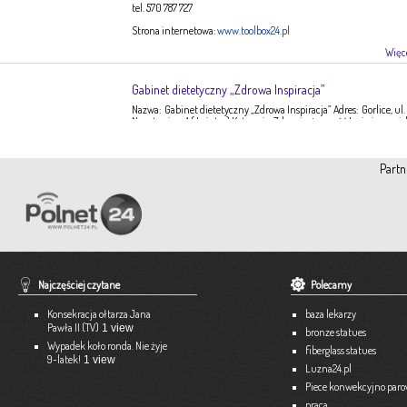
tel. 570 787 727
Strona internetowa:
www.toolbox24.pl
Więce
Gabinet dietetyczny „Zdrowa Inspiracja”
Nazwa: Gabinet dietetyczny „Zdrowa Inspiracja” Adres: Gorlice, ul.
Narutowicza 1 ( I piętro) Kategoria: Zdrowie, żywność Imię i nazwis
Ewa Stępień Tel: 503 047 916 Strona internetowa: fanpage Gabinet
Opis: Gabinet dietetyczny Zdrowa Inspiracja oferuje: – indywidual
konsultacje dietetyczne – indywidualne plany żywieniowe dla
Partn
dorosłych, dzieci, młodzieży – poradnictwo żywieniowe w chorob
dieto-zależnych (nadciśnienie tętnicze, […]
Więce
Pracownia Krawiecka A-TEX
Aneta Szpyrka
Tel. 508 189 180 lub 500 613 951
Najczęściej czytane
Polecamy
Strona internetowa:
www.atex-dekoracje.pl
Konsekracja ołtarza Jana
baza lekarzy
Więce
Pawła II (TV)
1 view
bronze statues
Wypadek koło ronda. Nie żyje
fiberglass statues
9-latek!
1 view
Ekspert – Biuro Rachunkowe
Luzna24.pl
Barbara Bielakiewicz
Piece konwekcyjno par
praca
795 409 892 lub 18 35 10 293