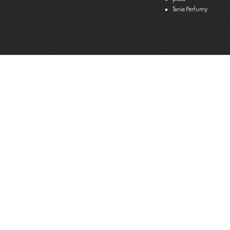
Tanie Perfumy
Strona internetowa:
www.ekspert.biz.pl
Więce
Optimar – Biuro Rachunkowe
Mariola Janusz
Tel. 535-558-318
Strona internetowa:
www.optimar-bobowa.pl
Więce
Market Budowlany BURNAT
Waldemar Burnat
Tel. 501 504 465 (Bogoniowice) lub 508 314 138 (Gromnik)
Strona internetowa:
www.burnat.info
Więce
Serwis Komputerowy ITNET24
Marcin Wojna
18 47 91 202
Strona internetowa:
www.itnet24.pl