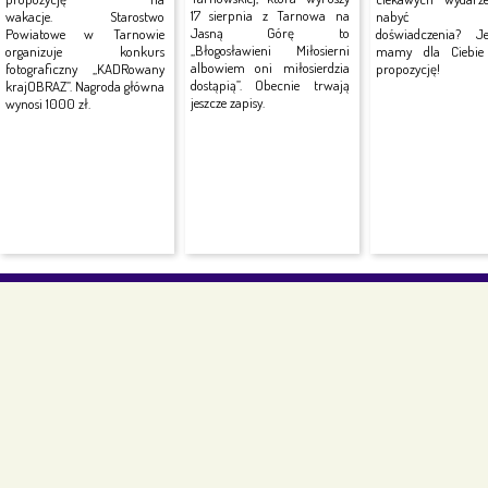
17 sierpnia z Tarnowa na
wakacje. Starostwo
nabyć no
Jasną Górę to
Powiatowe w Tarnowie
doświadczenia? J
„Błogosławieni Miłosierni
organizuje konkurs
mamy dla Ciebie 
albowiem oni miłosierdzia
fotograficzny „KADRowany
propozycję!
dostąpią”. Obecnie trwają
krajOBRAZ”. Nagroda główna
jeszcze zapisy.
wynosi 1000 zł.