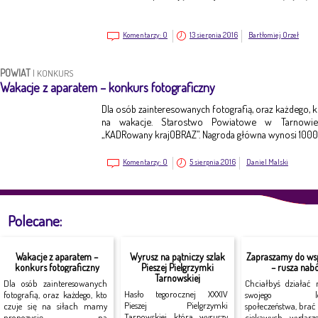
Komentarzy:
0
13 sierpnia 2016
Bartłomiej Orzeł
POWIAT
|
KONKURS
Wakacje z aparatem – konkurs fotograficzny
Dla osób zainteresowanych fotografią, oraz każdego, k
na wakacje. Starostwo Powiatowe w Tarnowie 
„KADRowany krajOBRAZ”. Nagroda główna wynosi 1000 
Komentarzy:
0
5 sierpnia 2016
Daniel Malski
Polecane:
Wakacje z aparatem –
Wyrusz na pątniczy szlak
Zapraszamy do ws
konkurs fotograficzny
Pieszej Pielgrzymki
– rusza nabó
Tarnowskiej
Dla osób zainteresowanych
Chciałbyś działać 
Hasło tegorocznej XXXIV
fotografią, oraz każdego, kto
swojego lok
Pieszej Pielgrzymki
czuje się na siłach mamy
społeczeństwa, brać
Tarnowskiej, która wyruszy
propozycję na
ciekawych wydarz