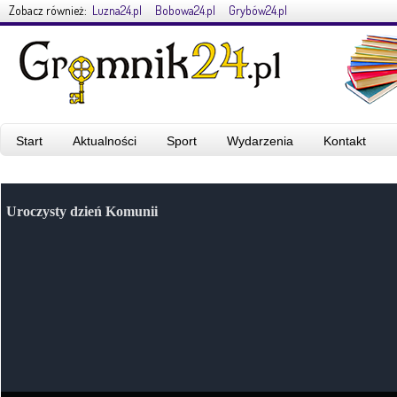
Zobacz również:
Luzna24.pl
Bobowa24.pl
Grybów24.pl
Start
Aktualności
Sport
Wydarzenia
Kontakt
Uroczysty dzień Komunii