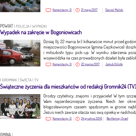
Komentarzy:
0
21 maja 2017
Daniel Malski
POWIAT
|
POLICJA
|
WYPADKI
Wypadek na zakręcie w Bogoniowicach
Dzisiaj (tj. 22 marca br.) kilkanaście minut przed god
miejscowości Bogoniowice (gmina Ciężkowice) dosz
i mitsubishi typu pick-up. W wyniku zdarzenia po
wojewódzka na czas prowadzonych działań była zabl
Komentarzy:
0
22 marca 2017
Jakub Oślizło
|
GROMNIK
|
ŚWIĘTA
|
TV
Świąteczne życzenia dla mieszkańców od redakcji Gromnik24 (TV
Drodzy czytelnicy, znajomi i przyjaciele! W tym szc
Wam najserdeczniejsze życzenia. Niech ten okr
błogosławionym czasem spędzonym w gronie najbl
Jezus niech zawsze otacza nas swą opieką w nadch
Komentarzy:
0
24 grudnia 2016
Bartłomiej Orzeł
GMINA
|