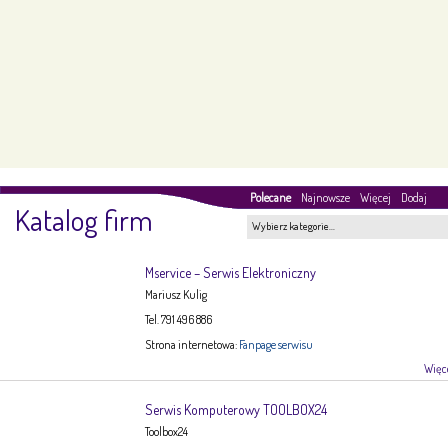
Polecane
Najnowsze
Więcej
Dodaj
Katalog firm
Wybierz kategorie…
Mservice – Serwis Elektroniczny
Mariusz Kulig
Tel. 791 496 886
Strona internetowa:
Fanpage serwisu
Więce
Serwis Komputerowy TOOLBOX24
Toolbox24