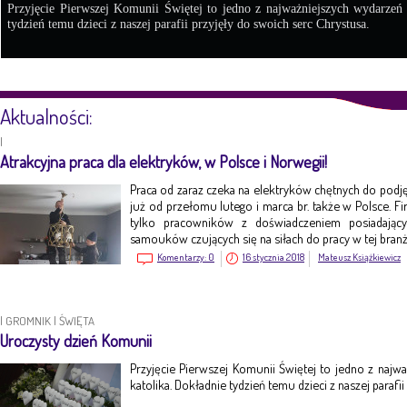
Przyjęcie Pierwszej Komunii Świętej to jedno z najważniejszych wydarzeń
tydzień temu dzieci z naszej parafii przyjęły do swoich serc Chrystusa.
Aktualności:
|
Atrakcyjna praca dla elektryków, w Polsce i Norwegii!
Praca od zaraz czeka na elektryków chętnych do pod
już od przełomu lutego i marca br. także w Polsce. Fi
tylko pracowników z doświadczeniem posiadając
samouków czujących się na siłach do pracy w tej branż
Komentarzy:
0
16 stycznia 2018
Mateusz Książkiewicz
|
GROMNIK
|
ŚWIĘTA
Uroczysty dzień Komunii
Przyjęcie Pierwszej Komunii Świętej to jedno z naj
katolika. Dokładnie tydzień temu dzieci z naszej parafi