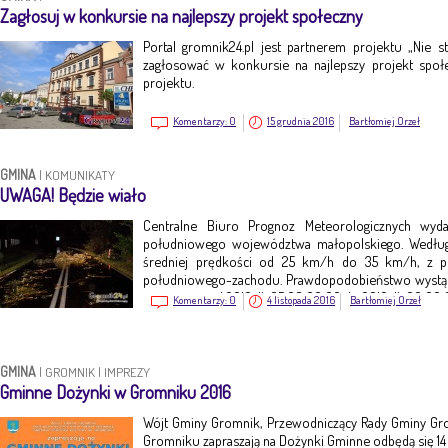
Zagłosuj w konkursie na najlepszy projekt społeczny
Portal gromnik24.pl jest partnerem projektu „Nie st
zagłosować w konkursie na najlepszy projekt społ
projektu.
Komentarzy:
0
15 grudnia 2016
Bartłomiej Orzeł
GMINA
|
KOMUNIKATY
UWAGA! Będzie wiało
Centralne Biuro Prognoz Meteorologicznych wyd
południowego województwa małopolskiego. Według
średniej prędkości od 25 km/h do 35 km/h, z 
południowego-zachodu. Prawdopodobieństwo wystąpi
jest ważne o d 2016-11-05 08:00:00 do 2016-11-06 00:00
Komentarzy:
0
4 listopada 2016
Bartłomiej Orzeł
GMINA
|
GROMNIK
|
IMPREZY
Gminne Dożynki w Gromniku 2016
Wójt Gminy Gromnik, Przewodniczący Rady Gminy Gr
Gromniku zapraszają na Dożynki Gminne odbędą się 14 