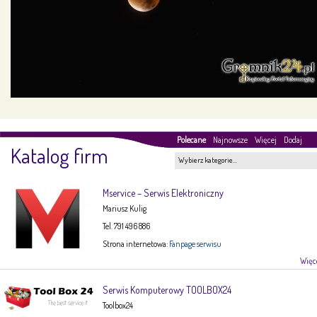
Polecane
Najnowsze
Więcej
Dodaj
Katalog firm
Wybierz kategorie…
Mservice – Serwis Elektroniczny
Mariusz Kulig
Tel. 791 496 886
Strona internetowa:
Fanpage serwisu
Więce
Serwis Komputerowy TOOLBOX24
Toolbox24