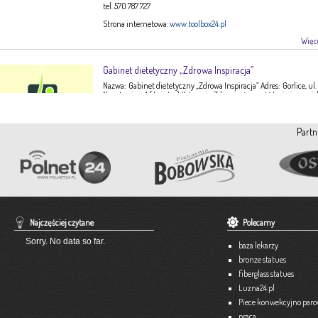
tel. 570 787 727
Strona internetowa:
www.toolbox24.pl
Więce
Gabinet dietetyczny „Zdrowa Inspiracja”
Nazwa: Gabinet dietetyczny „Zdrowa Inspiracja” Adres: Gorlice, ul.
Narutowicza 1 ( I piętro) Kategoria: Zdrowie, żywność Imię i nazwis
Ewa Stępień Tel: 503 047 916 Strona internetowa: fanpage Gabinet
Opis: Gabinet dietetyczny Zdrowa Inspiracja oferuje: – indywidual
konsultacje dietetyczne – indywidualne plany żywieniowe dla
Partn
dorosłych, dzieci, młodzieży – poradnictwo żywieniowe w chorob
dieto-zależnych (nadciśnienie tętnicze, […]
Więce
Pracownia Krawiecka A-TEX
Aneta Szpyrka
Tel. 508 189 180 lub 500 613 951
Najczęściej czytane
Polecamy
Strona internetowa:
www.atex-dekoracje.pl
Sorry. No data so far.
baza lekarzy
Więce
bronze statues
fiberglass statues
Ekspert – Biuro Rachunkowe
Luzna24.pl
Barbara Bielakiewicz
Piece konwekcyjno par
praca
795 409 892 lub 18 35 10 293