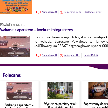
Komentarzy:
0
13 sierpnia 2016
Bartłomiej Orzeł
POWIAT
|
KONKURS
Wakacje z aparatem – konkurs fotograficzny
Dla osób zainteresowanych fotografią, oraz każdego, k
na wakacje. Starostwo Powiatowe w Tarnowie 
„KADRowany krajOBRAZ”. Nagroda główna wynosi 1000 
Komentarzy:
0
5 sierpnia 2016
Daniel Malski
Polecane:
Wyrusz na pątniczy szlak
Zapraszamy do ws
Wakacje z aparatem –
Pieszej Pielgrzymki
– rusza nabó