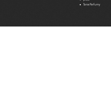
Tanie Perfumy
Strona internetowa:
www.ekspert.biz.pl
Więce
Optimar – Biuro Rachunkowe
Mariola Janusz
Tel. 535-558-318
Strona internetowa:
www.optimar-bobowa.pl
Więce
Market Budowlany BURNAT
Waldemar Burnat
Tel. 501 504 465 (Bogoniowice) lub 508 314 138 (Gromnik)
Strona internetowa:
www.burnat.info
Więce
Serwis Komputerowy ITNET24
Marcin Wojna
18 47 91 202
Strona internetowa:
www.itnet24.pl