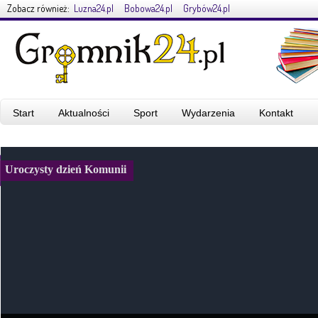
Zobacz również:
Luzna24.pl
Bobowa24.pl
Grybów24.pl
Start
Aktualności
Sport
Wydarzenia
Kontakt
Uroczysty dzień Komunii