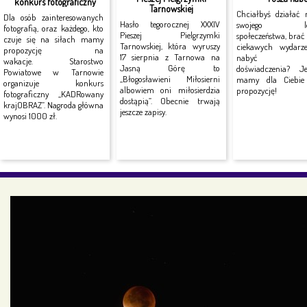
konkurs fotograficzny
Tarnowskiej
Chciałbyś działać 
Dla osób zainteresowanych
Hasło tegorocznej XXXIV
swojego lok
fotografią, oraz każdego, kto
Pieszej Pielgrzymki
społeczeństwa, brać
czuje się na siłach mamy
Tarnowskiej, która wyruszy
ciekawych wydarz
propozycję na
17 sierpnia z Tarnowa na
nabyć no
wakacje. Starostwo
Jasną Górę to
doświadczenia? J
Powiatowe w Tarnowie
„Błogosławieni Miłosierni
mamy dla Ciebie 
organizuje konkurs
albowiem oni miłosierdzia
propozycję!
fotograficzny „KADRowany
dostąpią”. Obecnie trwają
krajOBRAZ”. Nagroda główna
jeszcze zapisy.
wynosi 1000 zł.