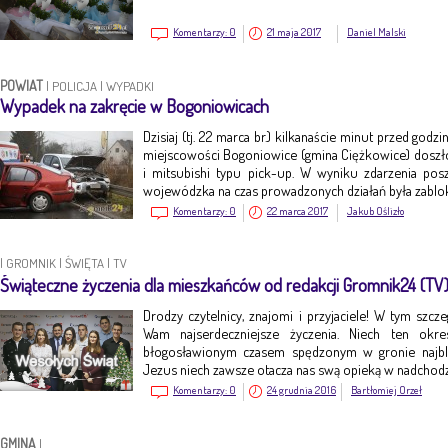
Komentarzy:
0
21 maja 2017
Daniel Malski
POWIAT
|
POLICJA
|
WYPADKI
Wypadek na zakręcie w Bogoniowicach
Dzisiaj (tj. 22 marca br.) kilkanaście minut przed god
miejscowości Bogoniowice (gmina Ciężkowice) dosz
i mitsubishi typu pick-up. W wyniku zdarzenia po
wojewódzka na czas prowadzonych działań była zabl
Komentarzy:
0
22 marca 2017
Jakub Oślizło
|
GROMNIK
|
ŚWIĘTA
|
TV
Świąteczne życzenia dla mieszkańców od redakcji Gromnik24 (TV
Drodzy czytelnicy, znajomi i przyjaciele! W tym szc
Wam najserdeczniejsze życzenia. Niech ten okr
błogosławionym czasem spędzonym w gronie najbl
Jezus niech zawsze otacza nas swą opieką w nadch
Komentarzy:
0
24 grudnia 2016
Bartłomiej Orzeł
GMINA
|