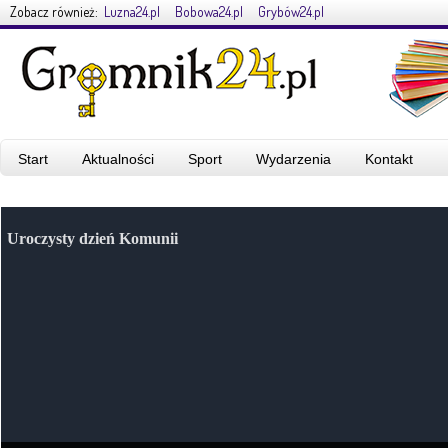
Zobacz również:
Luzna24.pl
Bobowa24.pl
Grybów24.pl
Start
Aktualności
Sport
Wydarzenia
Kontakt
Uroczysty dzień Komunii