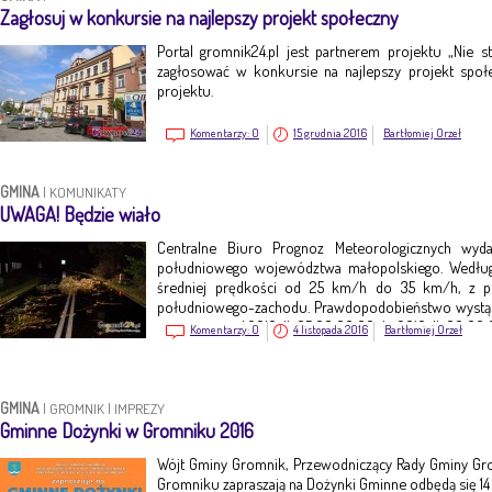
Zagłosuj w konkursie na najlepszy projekt społeczny
Portal gromnik24.pl jest partnerem projektu „Nie st
zagłosować w konkursie na najlepszy projekt społ
projektu.
Komentarzy:
0
15 grudnia 2016
Bartłomiej Orzeł
GMINA
|
KOMUNIKATY
UWAGA! Będzie wiało
Centralne Biuro Prognoz Meteorologicznych wyd
południowego województwa małopolskiego. Według
średniej prędkości od 25 km/h do 35 km/h, z 
południowego-zachodu. Prawdopodobieństwo wystąpi
jest ważne o d 2016-11-05 08:00:00 do 2016-11-06 00:00
Komentarzy:
0
4 listopada 2016
Bartłomiej Orzeł
GMINA
|
GROMNIK
|
IMPREZY
Gminne Dożynki w Gromniku 2016
Wójt Gminy Gromnik, Przewodniczący Rady Gminy Gr
Gromniku zapraszają na Dożynki Gminne odbędą się 14 