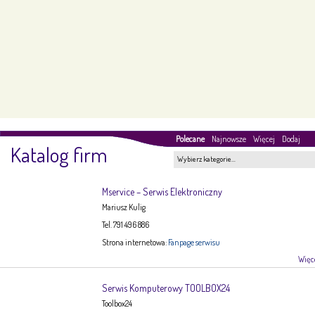
Polecane
Najnowsze
Więcej
Dodaj
Katalog firm
Wybierz kategorie…
Mservice – Serwis Elektroniczny
Mariusz Kulig
Tel. 791 496 886
Strona internetowa:
Fanpage serwisu
Więce
Serwis Komputerowy TOOLBOX24
Toolbox24