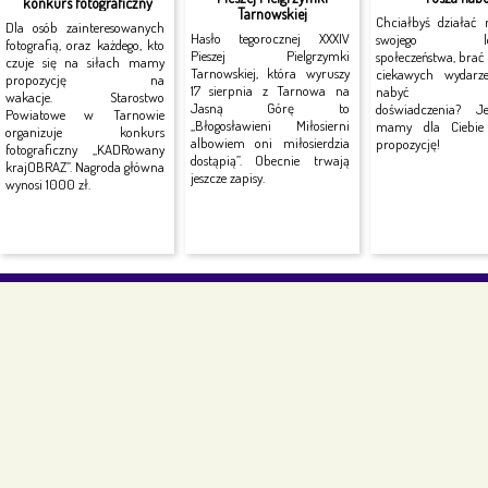
konkurs fotograficzny
Tarnowskiej
Chciałbyś działać 
Dla osób zainteresowanych
Hasło tegorocznej XXXIV
swojego lok
fotografią, oraz każdego, kto
Pieszej Pielgrzymki
społeczeństwa, brać
czuje się na siłach mamy
Tarnowskiej, która wyruszy
ciekawych wydarz
propozycję na
17 sierpnia z Tarnowa na
nabyć no
wakacje. Starostwo
Jasną Górę to
doświadczenia? J
Powiatowe w Tarnowie
„Błogosławieni Miłosierni
mamy dla Ciebie 
organizuje konkurs
albowiem oni miłosierdzia
propozycję!
fotograficzny „KADRowany
dostąpią”. Obecnie trwają
krajOBRAZ”. Nagroda główna
jeszcze zapisy.
wynosi 1000 zł.