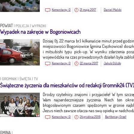
Komentarzy:
0
21 maja 2017
Daniel Malski
POWIAT
|
POLICJA
|
WYPADKI
Wypadek na zakręcie w Bogoniowicach
Dzisiaj (tj. 22 marca br.) kilkanaście minut przed god
miejscowości Bogoniowice (gmina Ciężkowice) dosz
i mitsubishi typu pick-up. W wyniku zdarzenia po
wojewódzka na czas prowadzonych działań była zabl
Komentarzy:
0
22 marca 2017
Jakub Oślizło
|
GROMNIK
|
ŚWIĘTA
|
TV
Świąteczne życzenia dla mieszkańców od redakcji Gromnik24 (TV
Drodzy czytelnicy, znajomi i przyjaciele! W tym szc
Wam najserdeczniejsze życzenia. Niech ten okr
błogosławionym czasem spędzonym w gronie najbl
Jezus niech zawsze otacza nas swą opieką w nadch
Komentarzy:
0
24 grudnia 2016
Bartłomiej Orzeł
GMINA
|