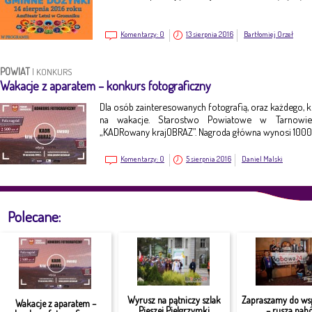
Komentarzy:
0
13 sierpnia 2016
Bartłomiej Orzeł
POWIAT
|
KONKURS
Wakacje z aparatem – konkurs fotograficzny
Dla osób zainteresowanych fotografią, oraz każdego, k
na wakacje. Starostwo Powiatowe w Tarnowie 
„KADRowany krajOBRAZ”. Nagroda główna wynosi 1000 
Komentarzy:
0
5 sierpnia 2016
Daniel Malski
Polecane:
Wyrusz na pątniczy szlak
Zapraszamy do ws
Wakacje z aparatem –
Pieszej Pielgrzymki
– rusza nabó