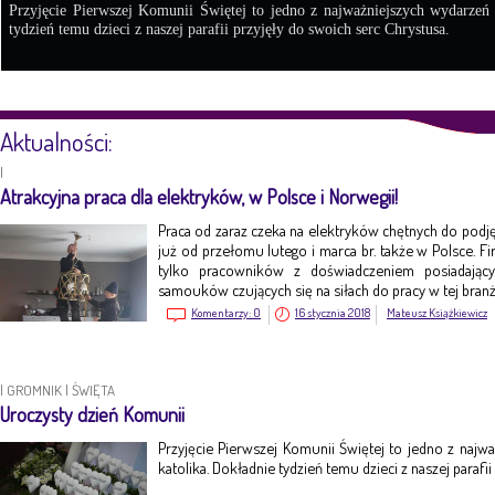
Przyjęcie Pierwszej Komunii Świętej to jedno z najważniejszych wydarzeń
tydzień temu dzieci z naszej parafii przyjęły do swoich serc Chrystusa.
Aktualności:
|
Atrakcyjna praca dla elektryków, w Polsce i Norwegii!
Praca od zaraz czeka na elektryków chętnych do pod
już od przełomu lutego i marca br. także w Polsce. Fi
tylko pracowników z doświadczeniem posiadając
samouków czujących się na siłach do pracy w tej branż
Komentarzy:
0
16 stycznia 2018
Mateusz Książkiewicz
|
GROMNIK
|
ŚWIĘTA
Uroczysty dzień Komunii
Przyjęcie Pierwszej Komunii Świętej to jedno z naj
katolika. Dokładnie tydzień temu dzieci z naszej parafi