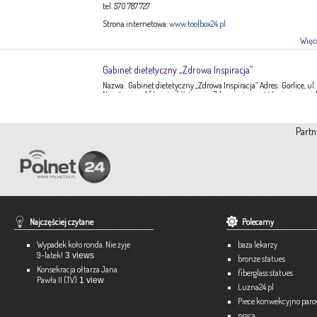
tel. 570 787 727
Strona internetowa:
www.toolbox24.pl
Więce
Gabinet dietetyczny „Zdrowa Inspiracja”
Nazwa: Gabinet dietetyczny „Zdrowa Inspiracja” Adres: Gorlice, ul.
Narutowicza 1 ( I piętro) Kategoria: Zdrowie, żywność Imię i nazwis
Ewa Stępień Tel: 503 047 916 Strona internetowa: fanpage Gabinet
Opis: Gabinet dietetyczny Zdrowa Inspiracja oferuje: – indywidual
konsultacje dietetyczne – indywidualne plany żywieniowe dla
Partn
dorosłych, dzieci, młodzieży – poradnictwo żywieniowe w chorob
dieto-zależnych (nadciśnienie tętnicze, […]
Więce
Pracownia Krawiecka A-TEX
Aneta Szpyrka
Tel. 508 189 180 lub 500 613 951
Najczęściej czytane
Polecamy
Strona internetowa:
www.atex-dekoracje.pl
Wypadek koło ronda. Nie żyje
baza lekarzy
Więce
9-latek!
3 views
bronze statues
Konsekracja ołtarza Jana
fiberglass statues
Pawła II (TV)
1 view
Ekspert – Biuro Rachunkowe
Luzna24.pl
Barbara Bielakiewicz
Piece konwekcyjno par
praca
795 409 892 lub 18 35 10 293