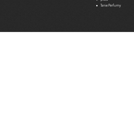
Tanie Perfumy
Strona internetowa:
www.ekspert.biz.pl
Więce
Optimar – Biuro Rachunkowe
Mariola Janusz
Tel. 535-558-318
Strona internetowa:
www.optimar-bobowa.pl
Więce
Market Budowlany BURNAT
Waldemar Burnat
Tel. 501 504 465 (Bogoniowice) lub 508 314 138 (Gromnik)
Strona internetowa:
www.burnat.info
Więce
Serwis Komputerowy ITNET24
Marcin Wojna
18 47 91 202
Strona internetowa:
www.itnet24.pl