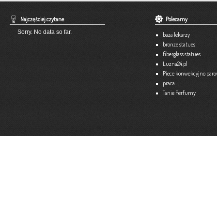
Aneta Szpyrka
Tel. 508 189 180 lub 500 613 951
Najczęściej czytane
Polecamy
Strona internetowa:
www.atex-dekoracje.pl
Sorry. No data so far.
baza lekarzy
Więce
bronze statues
fiberglass statues
Ekspert – Biuro Rachunkowe
Luzna24.pl
Barbara Bielakiewicz
Piece konwekcyjno par
praca
795 409 892 lub 18 35 10 293
Tanie Perfumy
Strona internetowa:
www.ekspert.biz.pl
Więce
Optimar – Biuro Rachunkowe
Mariola Janusz
Tel. 535-558-318
Strona internetowa:
www.optimar-bobowa.pl
Więce
Market Budowlany BURNAT
Waldemar Burnat
Tel. 501 504 465 (Bogoniowice) lub 508 314 138 (Gromnik)