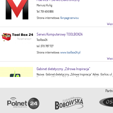
Mariusz Kulig
Tel. 791 496 886
Strona internetowa:
Fanpage serwisu
Więce
Serwis Komputerowy TOOLBOX24
Toolbox24
tel. 570 787 727
Strona internetowa:
www.toolbox24.pl
Więce
Gabinet dietetyczny „Zdrowa Inspiracja”
Nazwa: Gabinet dietetyczny „Zdrowa Inspiracja” Adres: Gorlice, ul.
Narutowicza 1 ( I piętro) Kategoria: Zdrowie, żywność Imię i nazwis
Ewa Stępień Tel: 503 047 916 Strona internetowa: fanpage Gabinet
Opis: Gabinet dietetyczny Zdrowa Inspiracja oferuje: – indywidual
konsultacje dietetyczne – indywidualne plany żywieniowe dla
Partn
dorosłych, dzieci, młodzieży – poradnictwo żywieniowe w chorob
dieto-zależnych (nadciśnienie tętnicze, […]
Więce
Pracownia Krawiecka A-TEX