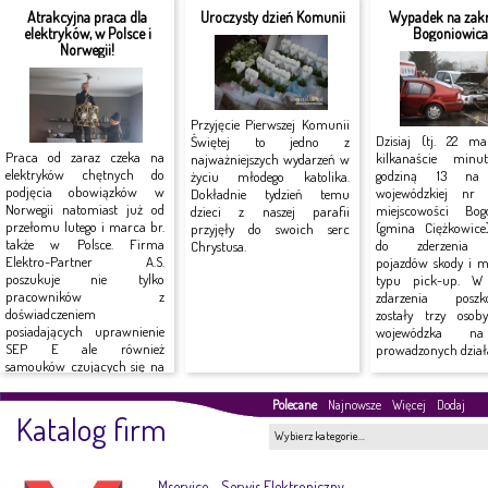
Atrakcyjna praca dla
Uroczysty dzień Komunii
Wypadek na zakr
elektryków, w Polsce i
Bogoniowic
Norwegii!
Przyjęcie Pierwszej Komunii
Dzisiaj (tj. 22 ma
Świętej to jedno z
Praca od zaraz czeka na
kilkanaście minu
najważniejszych wydarzeń w
elektryków chętnych do
godziną 13 na 
życiu młodego katolika.
podjęcia obowiązków w
wojewódzkiej n
Dokładnie tydzień temu
Norwegii natomiast już od
miejscowości Bog
dzieci z naszej parafii
przełomu lutego i marca br.
(gmina Ciężkowice
przyjęły do swoich serc
także w Polsce. Firma
do zderzenia
Chrystusa.
Elektro-Partner A.S.
pojazdów skody i mi
poszukuje nie tylko
typu pick-up. W
pracowników z
zdarzenia poszk
doświadczeniem
zostały trzy osob
posiadających uprawnienie
wojewódzka n
SEP E ale również
prowadzonych działa
samouków czujących się na
siłach do...
Polecane
Najnowsze
Więcej
Dodaj
Katalog firm
Wybierz kategorie…
Mservice – Serwis Elektroniczny