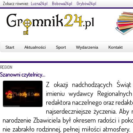
Zobacz również:
Luzna24.pl
Bobowa24.pl
Grybów24.pl
Start
Aktualności
Sport
Wydarzenia
Kontakt
REGION
Szanowni czytelnicy…
Z okazji nadchodzących Świą
imieniu wydawcy Regionalnych 
redaktora naczelnego oraz reda
najserdeczniejsze życzenia. Aby 
narodzenie Zbawiciela był okresem radości i po
nie zabrakło rodzinnej, pełnej miłości atmosfery