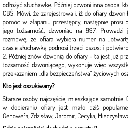
odłożyć słuchawkę. Później dzwoni inna osoba, kt
CBŚ. Mówi, że zarejestrowali, iż do ofiary dzwoni
pomóc w złapaniu przestępcy, następnie prosi of
jego tożsamość, dzwoniąc na 997. Prowadzi j
rozmowę, że ofiara wybiera numer na „otwar
czasie słuchawkę podnosi trzeci oszust i potwier
2. Później znów dzwonią do ofiary – ta jest już pr
tożsamość dzwoniącego, wykonuje więc wszystki
przekazaniem „dla bezpieczeństwa” życiowych os
Kto jest oszukiwany?
Starsze osoby, najczęściej mieszkające samotni
w dobieraniu ofiary jest mało dziś popularn
Genowefa, Zdzisław, Jaromir, Cecylia, Mieczysława