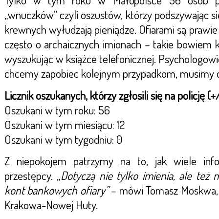
Tylko w tym roku w Małopolsce 56 osób pa
„wnuczków” czyli oszustów, którzy podszywając si
krewnych wyłudzają pieniądze. Ofiarami są prawie
często o archaicznych imionach – takie bowiem kr
wyszukując w książce telefonicznej. Psychologowie i
chcemy zapobiec kolejnym przypadkom, musimy os
Licznik oszukanych, którzy zgłosili się na policję (+
Oszukani w tym roku: 56
Oszukani w tym miesiącu: 12
Oszukani w tym tygodniu: 0
Z niepokojem patrzymy na to, jak wiele info
przestępcy.
„Dotyczą nie tylko imienia, ale też 
kont bankowych ofiary”
– mówi Tomasz Moskwa, 
Krakowa-Nowej Huty.