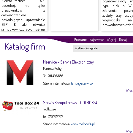
Elektro-Partner A.S.
pojazdów skody i mi
poszukuje nie tylko
typu pick-up. W
pracowników z
zdarzenia poszk
doświadczeniem
zostały trzy osob
posiadających uprawnienie
wojewódzka n
SEP E ale również
prowadzonych działa
samouków czujących się na
siłach do...
Polecane
Najnowsze
Więcej
Dodaj
Katalog firm
Wybierz kategorie…
Mservice – Serwis Elektroniczny
Mariusz Kulig
Tel. 791 496 886
Strona internetowa:
Fanpage serwisu
Więce
Serwis Komputerowy TOOLBOX24
Toolbox24
tel. 570 787 727
Strona internetowa:
www.toolbox24.pl
Więce