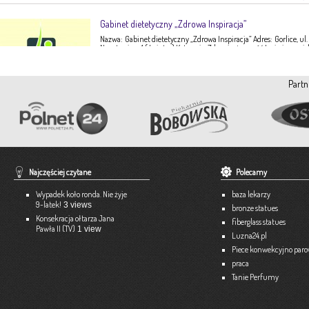
Gabinet dietetyczny „Zdrowa Inspiracja”
Nazwa: Gabinet dietetyczny „Zdrowa Inspiracja” Adres: Gorlice, ul.
Narutowicza 1 ( I piętro) Kategoria: Zdrowie, żywność Imię i nazwis
Ewa Stępień Tel: 503 047 916 Strona internetowa: fanpage Gabinet
Opis: Gabinet dietetyczny Zdrowa Inspiracja oferuje: – indywidual
konsultacje dietetyczne – indywidualne plany żywieniowe dla
Partn
dorosłych, dzieci, młodzieży – poradnictwo żywieniowe w chorob
dieto-zależnych (nadciśnienie tętnicze, […]
Więce
Pracownia Krawiecka A-TEX
Aneta Szpyrka
Tel. 508 189 180 lub 500 613 951
Najczęściej czytane
Polecamy
Strona internetowa:
www.atex-dekoracje.pl
Wypadek koło ronda. Nie żyje
baza lekarzy
Więce
9-latek!
3 views
bronze statues
Konsekracja ołtarza Jana
fiberglass statues
Pawła II (TV)
1 view
Ekspert – Biuro Rachunkowe
Luzna24.pl
Barbara Bielakiewicz
Piece konwekcyjno par
praca
795 409 892 lub 18 35 10 293
Tanie Perfumy
Strona internetowa:
www.ekspert.biz.pl
Więce