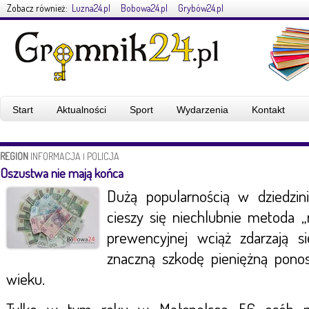
Zobacz również:
Luzna24.pl
Bobowa24.pl
Grybów24.pl
Start
Aktualności
Sport
Wydarzenia
Kontakt
REGION
INFORMACJA
POLICJA
|
Oszustwa nie mają końca
Dużą popularnością w dziedzin
cieszy się niechlubnie metoda 
prewencyjnej wciąż zdarzają s
znaczną szkodę pieniężną pon
wieku.