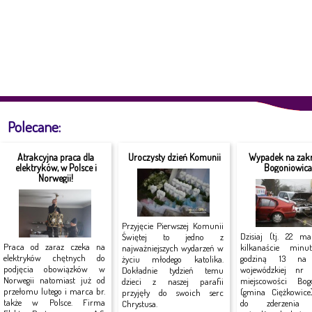
Polecane:
Atrakcyjna praca dla
Uroczysty dzień Komunii
Wypadek na zakr
elektryków, w Polsce i
Bogoniowic
Norwegii!
Przyjęcie Pierwszej Komunii
Dzisiaj (tj. 22 ma
Świętej to jedno z
Praca od zaraz czeka na
kilkanaście minu
najważniejszych wydarzeń w
elektryków chętnych do
godziną 13 na 
życiu młodego katolika.
podjęcia obowiązków w
wojewódzkiej n
Dokładnie tydzień temu
Norwegii natomiast już od
miejscowości Bog
dzieci z naszej parafii
przełomu lutego i marca br.
(gmina Ciężkowice
przyjęły do swoich serc
także w Polsce. Firma
do zderzenia
Chrystusa.