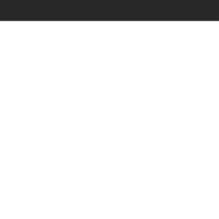
Optimar – Biuro Rachunkowe
Mariola Janusz
Tel. 535-558-318
Strona internetowa:
www.optimar-bobowa.pl
Więce
Market Budowlany BURNAT
Waldemar Burnat
Tel. 501 504 465 (Bogoniowice) lub 508 314 138 (Gromnik)
Strona internetowa:
www.burnat.info
Więce
Serwis Komputerowy ITNET24
Marcin Wojna
18 47 91 202
Strona internetowa:
www.itnet24.pl
Więce
Wypożyczalnia Maszyn