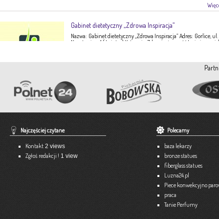
Więce
Gabinet dietetyczny „Zdrowa Inspiracja”
Nazwa: Gabinet dietetyczny „Zdrowa Inspiracja” Adres: Gorlice, ul.
Narutowicza 1 ( I piętro) Kategoria: Zdrowie, żywność Imię i nazwis
Ewa Stępień Tel: 503 047 916 Strona internetowa: fanpage Gabinet
Opis: Gabinet dietetyczny Zdrowa Inspiracja oferuje: – indywidual
konsultacje dietetyczne – indywidualne plany żywieniowe dla
Partn
dorosłych, dzieci, młodzieży – poradnictwo żywieniowe w chorob
dieto-zależnych (nadciśnienie tętnicze, […]
Więce
Pracownia Krawiecka A-TEX
Aneta Szpyrka
Tel. 508 189 180 lub 500 613 951
Najczęściej czytane
Polecamy
Strona internetowa:
www.atex-dekoracje.pl
Kontakt
baza lekarzy
2 views
Więce
Zgłoś redakcji !
bronze statues
1 view
fiberglass statues
Ekspert – Biuro Rachunkowe
Luzna24.pl
Barbara Bielakiewicz
Piece konwekcyjno par
praca
795 409 892 lub 18 35 10 293
Tanie Perfumy
Strona internetowa:
www.ekspert.biz.pl