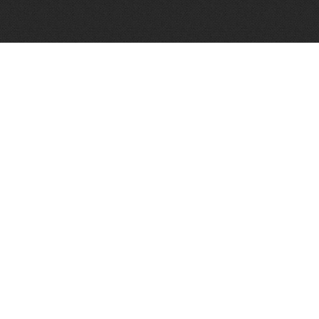
Więce
Optimar – Biuro Rachunkowe
Mariola Janusz
Tel. 535-558-318
Strona internetowa:
www.optimar-bobowa.pl
Więce
Market Budowlany BURNAT
Waldemar Burnat
Tel. 501 504 465 (Bogoniowice) lub 508 314 138 (Gromnik)
Strona internetowa:
www.burnat.info
Więce
Serwis Komputerowy ITNET24
Marcin Wojna
18 47 91 202
Strona internetowa:
www.itnet24.pl
Więce