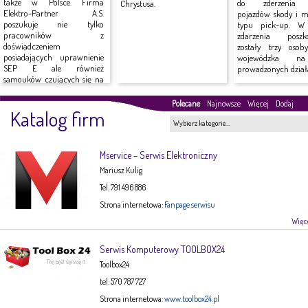
także w Polsce. Firma
do zderzenia
Chrystusa.
Elektro-Partner A.S.
pojazdów skody i mi
poszukuje nie tylko
typu pick-up. W
pracowników z
zdarzenia poszk
doświadczeniem
zostały trzy osob
posiadających uprawnienie
wojewódzka n
SEP E ale również
prowadzonych działa
samouków czujących się na
siłach do...
Polecane
Najnowsze
Więcej
Dodaj
Katalog firm
Wybierz kategorie…
Mservice – Serwis Elektroniczny
Mariusz Kulig
Tel. 791 496 886
Strona internetowa:
Fanpage serwisu
Więce
Serwis Komputerowy TOOLBOX24
Toolbox24
tel. 570 787 727
Strona internetowa:
www.toolbox24.pl