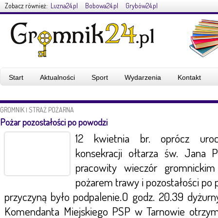
Zobacz również:
Luzna24.pl
Bobowa24.pl
Grybów24.pl
Start
Aktualności
Sport
Wydarzenia
Kontakt
GROMNIK
STRAŻ POŻARNA
|
Pożar pozostałości po powodzi
12 kwietnia br. oprócz uroc
konsekracji ołtarza św. Jana P
pracowity wieczór gromnickim
pożarem trawy i pozostałości p
przyczyną było podpalenie.
O godz. 20.39 dyżurn
Komendanta Miejskiego PSP w Tarnowie otrzyma