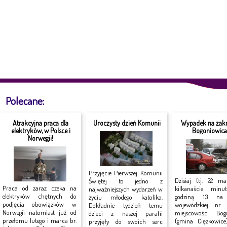
Polecane:
Atrakcyjna praca dla
Uroczysty dzień Komunii
Wypadek na zakr
elektryków, w Polsce i
Bogoniowic
Norwegii!
Przyjęcie Pierwszej Komunii
Dzisiaj (tj. 22 ma
Świętej to jedno z
Praca od zaraz czeka na
kilkanaście minu
najważniejszych wydarzeń w
elektryków chętnych do
godziną 13 na 
życiu młodego katolika.
podjęcia obowiązków w
wojewódzkiej n
Dokładnie tydzień temu
Norwegii natomiast już od
miejscowości Bog
dzieci z naszej parafii
przełomu lutego i marca br.
(gmina Ciężkowice
przyjęły do swoich serc