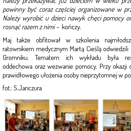
należy przekazywać już dzieciom w wieku prze
powinny być coraz częściej organizowane w prze
Należy wyrobić u dzieci nawyk chęci pomocy o
rosnąć razem z nimi – ­
kończy.
Maj także obfitował w szkolenia najmłodszy
ratownikiem medycznym Martą Cieślą odwiedzili 
Gromniku. Tematem ich wykładu była resu
oddechowa oraz wezwanie pomocy. Przy okazji d
prawidłowego ułożenia osoby nieprzytomnej w poz
fot.: S.Janczura