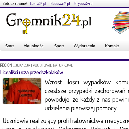
Zobacz również:
Luzna24.pl
Bobowa24.pl
Grybów24.pl
Start
Aktualności
Sport
Wydarzenia
Kontakt
REGION
EDUKACJA
POGOTOWIE RATUNKOWE
|
Licealiści uczą przedszkolaków
Wzrost ilości wypadków komun
częstsze przypadki zachorowań 
powoduje, że każdy z nas powin
udzielenia pierwszej pomocy.
Uczniowie realizujący profil ratownictwa medyc