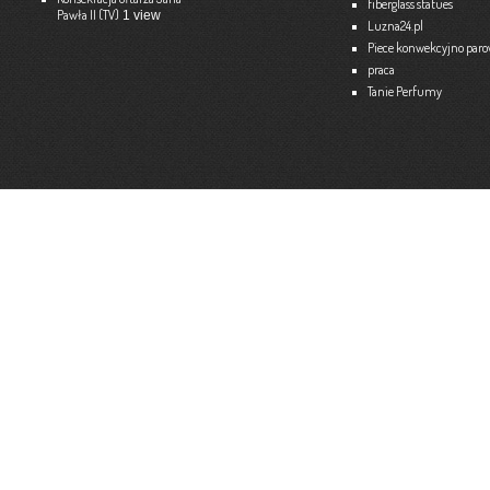
fiberglass statues
Pawła II (TV)
1 view
Ekspert – Biuro Rachunkowe
Luzna24.pl
Barbara Bielakiewicz
Piece konwekcyjno par
praca
795 409 892 lub 18 35 10 293
Tanie Perfumy
Strona internetowa:
www.ekspert.biz.pl
Więce
Optimar – Biuro Rachunkowe
Mariola Janusz
Tel. 535-558-318
Strona internetowa:
www.optimar-bobowa.pl
Więce
Market Budowlany BURNAT
Waldemar Burnat
Tel. 501 504 465 (Bogoniowice) lub 508 314 138 (Gromnik)
Strona internetowa:
www.burnat.info
Więce
Serwis Komputerowy ITNET24