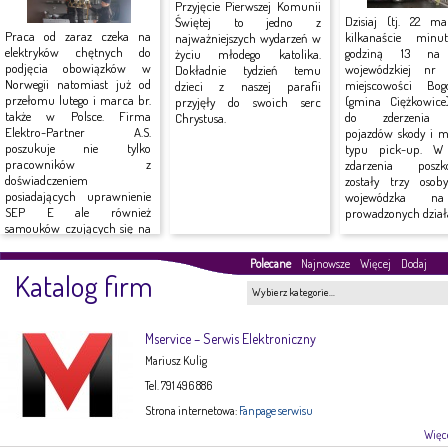
Przyjęcie Pierwszej Komunii
Dzisiaj (tj. 22 ma
Świętej to jedno z
Praca od zaraz czeka na
kilkanaście minu
najważniejszych wydarzeń w
elektryków chętnych do
godziną 13 na 
życiu młodego katolika.
podjęcia obowiązków w
wojewódzkiej n
Dokładnie tydzień temu
Norwegii natomiast już od
miejscowości Bog
dzieci z naszej parafii
przełomu lutego i marca br.
(gmina Ciężkowice
przyjęły do swoich serc
także w Polsce. Firma
do zderzenia
Chrystusa.
Elektro-Partner A.S.
pojazdów skody i mi
poszukuje nie tylko
typu pick-up. W
pracowników z
zdarzenia poszk
doświadczeniem
zostały trzy osob
posiadających uprawnienie
wojewódzka n
SEP E ale również
prowadzonych działa
samouków czujących się na
siłach do...
Polecane
Najnowsze
Więcej
Dodaj
Katalog firm
Wybierz kategorie…
Mservice – Serwis Elektroniczny
Mariusz Kulig
Tel. 791 496 886
Strona internetowa:
Fanpage serwisu
Więce