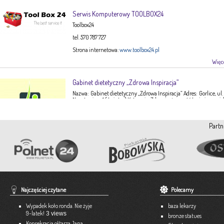
Serwis Komputerowy TOOLBOX24
Toolbox24
tel. 570 787 727
Strona internetowa:
www.toolbox24.pl
Więce
Gabinet dietetyczny „Zdrowa Inspiracja”
Nazwa: Gabinet dietetyczny „Zdrowa Inspiracja” Adres: Gorlice, ul.
Narutowicza 1 ( I piętro) Kategoria: Zdrowie, żywność Imię i nazwis
Ewa Stępień Tel: 503 047 916 Strona internetowa: fanpage Gabinet
Opis: Gabinet dietetyczny Zdrowa Inspiracja oferuje: – indywidual
konsultacje dietetyczne – indywidualne plany żywieniowe dla
Partn
dorosłych, dzieci, młodzieży – poradnictwo żywieniowe w chorob
dieto-zależnych (nadciśnienie tętnicze, […]
Więce
Pracownia Krawiecka A-TEX
Aneta Szpyrka
Tel. 508 189 180 lub 500 613 951
Najczęściej czytane
Polecamy
Strona internetowa:
www.atex-dekoracje.pl
Wypadek koło ronda. Nie żyje
baza lekarzy
Więce
9-latek!
3 views
bronze statues
Konsekracja ołtarza Jana