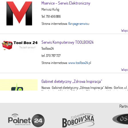
Mservice – Serwis Elektroniczny
Mariusz Kulig
Tel. 791 496 886
Strona internetowa:
Fanpage serwisu
Więce
Serwis Komputerowy TOOLBOX24
Toolbox24
tel. 570 787 727
Strona internetowa:
www.toolbox24.pl
Więce
Gabinet dietetyczny „Zdrowa Inspiracja”
Nazwa: Gabinet dietetyczny „Zdrowa Inspiracja” Adres: Gorlice, ul.
Narutowicza 1 ( I piętro) Kategoria: Zdrowie, żywność Imię i nazwis
Ewa Stępień Tel: 503 047 916 Strona internetowa: fanpage Gabinet
Opis: Gabinet dietetyczny Zdrowa Inspiracja oferuje: – indywidual
konsultacje dietetyczne – indywidualne plany żywieniowe dla
Partn
dorosłych, dzieci, młodzieży – poradnictwo żywieniowe w chorob
dieto-zależnych (nadciśnienie tętnicze, […]
Więce