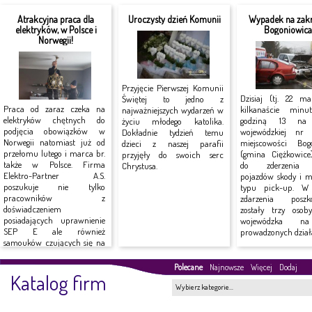
Atrakcyjna praca dla
Uroczysty dzień Komunii
Wypadek na zakr
elektryków, w Polsce i
Bogoniowic
Norwegii!
Przyjęcie Pierwszej Komunii
Dzisiaj (tj. 22 ma
Świętej to jedno z
Praca od zaraz czeka na
kilkanaście minu
najważniejszych wydarzeń w
elektryków chętnych do
godziną 13 na 
życiu młodego katolika.
podjęcia obowiązków w
wojewódzkiej n
Dokładnie tydzień temu
Norwegii natomiast już od
miejscowości Bog
dzieci z naszej parafii
przełomu lutego i marca br.
(gmina Ciężkowice
przyjęły do swoich serc
także w Polsce. Firma
do zderzenia
Chrystusa.
Elektro-Partner A.S.
pojazdów skody i mi
poszukuje nie tylko
typu pick-up. W
pracowników z
zdarzenia poszk
doświadczeniem
zostały trzy osob
posiadających uprawnienie
wojewódzka n
SEP E ale również
prowadzonych działa
samouków czujących się na
siłach do...
Polecane
Najnowsze
Więcej
Dodaj
Katalog firm
Wybierz kategorie…