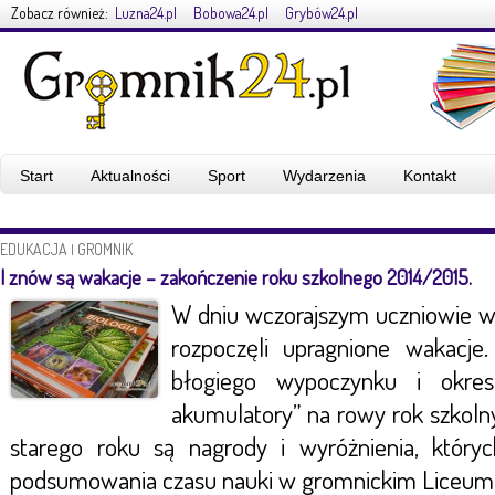
Zobacz również:
Luzna24.pl
Bobowa24.pl
Grybów24.pl
Start
Aktualności
Sport
Wydarzenia
Kontakt
EDUKACJA
GROMNIK
|
I znów są wakacje – zakończenie roku szkolnego 2014/2015.
W dniu wczorajszym uczniowie w
rozpoczęli upragnione wakacje
błogiego wypoczynku i okre
akumulatory” na rowy rok szkoln
starego roku są nagrody i wyróżnienia, który
podsumowania czasu nauki w gromnickim Liceum