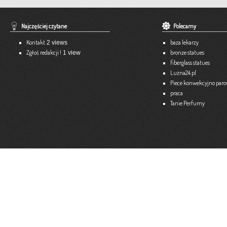
Pracownia Krawiecka A-TEX
Aneta Szpyrka
Tel. 508 189 180 lub 500 613 951
Najczęściej czytane
Polecamy
Strona internetowa:
www.atex-dekoracje.pl
Kontakt
baza lekarzy
2 views
Więce
Zgłoś redakcji !
bronze statues
1 view
fiberglass statues
Ekspert – Biuro Rachunkowe
Luzna24.pl
Barbara Bielakiewicz
Piece konwekcyjno par
praca
795 409 892 lub 18 35 10 293
Tanie Perfumy
Strona internetowa:
www.ekspert.biz.pl
Więce
Optimar – Biuro Rachunkowe
Mariola Janusz
Tel. 535-558-318
Strona internetowa:
www.optimar-bobowa.pl
Więce
Market Budowlany BURNAT
Waldemar Burnat