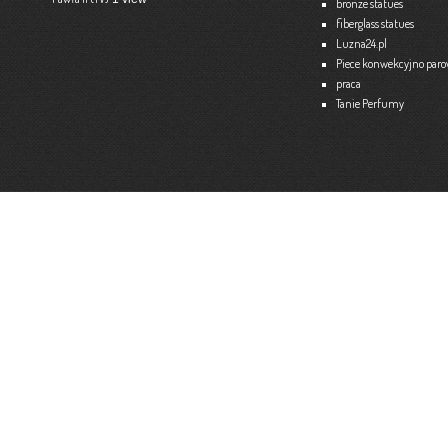
bronze statues
fiberglass statues
Ekspert – Biuro Rachunkowe
Luzna24.pl
Barbara Bielakiewicz
Piece konwekcyjno par
praca
795 409 892 lub 18 35 10 293
Tanie Perfumy
Strona internetowa:
www.ekspert.biz.pl
Więce
Optimar – Biuro Rachunkowe
Mariola Janusz
Tel. 535-558-318
Strona internetowa:
www.optimar-bobowa.pl
Więce
Market Budowlany BURNAT
Waldemar Burnat
Tel. 501 504 465 (Bogoniowice) lub 508 314 138 (Gromnik)
Strona internetowa:
www.burnat.info
Więce