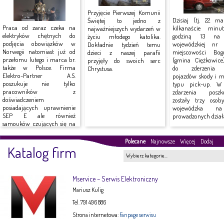
Przyjęcie Pierwszej Komunii
Dzisiaj (tj. 22 ma
Świętej to jedno z
Praca od zaraz czeka na
kilkanaście minu
najważniejszych wydarzeń w
elektryków chętnych do
godziną 13 na 
życiu młodego katolika.
podjęcia obowiązków w
wojewódzkiej n
Dokładnie tydzień temu
Norwegii natomiast już od
miejscowości Bog
dzieci z naszej parafii
przełomu lutego i marca br.
(gmina Ciężkowice
przyjęły do swoich serc
także w Polsce. Firma
do zderzenia
Chrystusa.
Elektro-Partner A.S.
pojazdów skody i mi
poszukuje nie tylko
typu pick-up. W
pracowników z
zdarzenia poszk
doświadczeniem
zostały trzy osob
posiadających uprawnienie
wojewódzka n
SEP E ale również
prowadzonych działa
samouków czujących się na
siłach do...
Polecane
Najnowsze
Więcej
Dodaj
Katalog firm
Wybierz kategorie…
Mservice – Serwis Elektroniczny
Mariusz Kulig
Tel. 791 496 886
Strona internetowa:
Fanpage serwisu