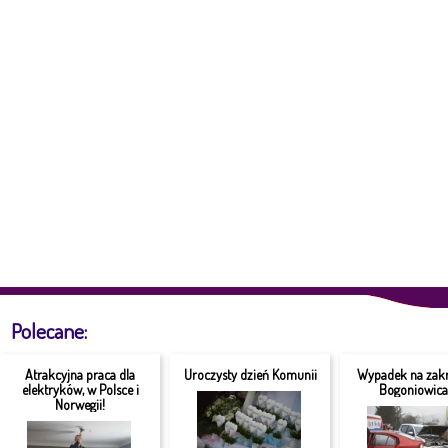
Polecane:
Atrakcyjna praca dla
Uroczysty dzień Komunii
Wypadek na zakr
elektryków, w Polsce i
Bogoniowic
Norwegii!