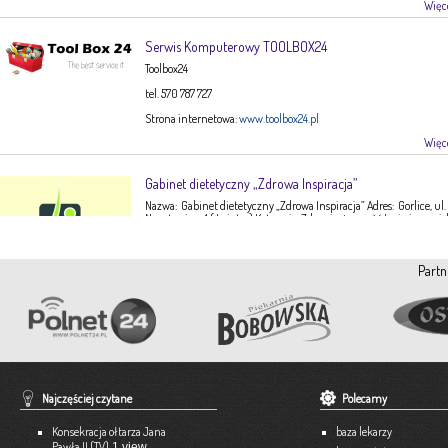
Więce
Serwis Komputerowy TOOLBOX24
Toolbox24
tel. 570 787 727
Strona internetowa:
www.toolbox24.pl
Więce
Gabinet dietetyczny „Zdrowa Inspiracja”
Nazwa: Gabinet dietetyczny „Zdrowa Inspiracja” Adres: Gorlice, ul.
Narutowicza 1 ( I piętro) Kategoria: Zdrowie, żywność Imię i nazwis
Ewa Stępień Tel: 503 047 916 Strona internetowa: fanpage Gabinet
Opis: Gabinet dietetyczny Zdrowa Inspiracja oferuje: – indywidual
konsultacje dietetyczne – indywidualne plany żywieniowe dla
Partn
dorosłych, dzieci, młodzieży – poradnictwo żywieniowe w chorob
dieto-zależnych (nadciśnienie tętnicze, […]
Więce
Pracownia Krawiecka A-TEX
Aneta Szpyrka
Tel. 508 189 180 lub 500 613 951
Najczęściej czytane
Polecamy
Strona internetowa:
www.atex-dekoracje.pl
Konsekracja ołtarza Jana
baza lekarzy
Więce
Pawła II (TV)
1 view