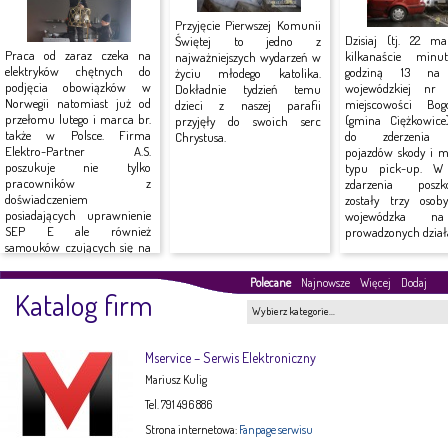
Przyjęcie Pierwszej Komunii
Dzisiaj (tj. 22 ma
Świętej to jedno z
Praca od zaraz czeka na
kilkanaście minu
najważniejszych wydarzeń w
elektryków chętnych do
godziną 13 na 
życiu młodego katolika.
podjęcia obowiązków w
wojewódzkiej n
Dokładnie tydzień temu
Norwegii natomiast już od
miejscowości Bog
dzieci z naszej parafii
przełomu lutego i marca br.
(gmina Ciężkowice
przyjęły do swoich serc
także w Polsce. Firma
do zderzenia
Chrystusa.
Elektro-Partner A.S.
pojazdów skody i mi
poszukuje nie tylko
typu pick-up. W
pracowników z
zdarzenia poszk
doświadczeniem
zostały trzy osob
posiadających uprawnienie
wojewódzka n
SEP E ale również
prowadzonych działa
samouków czujących się na
siłach do...
Polecane
Najnowsze
Więcej
Dodaj
Katalog firm
Wybierz kategorie…
Mservice – Serwis Elektroniczny
Mariusz Kulig
Tel. 791 496 886
Strona internetowa:
Fanpage serwisu