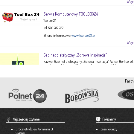
Więce
Serwis Komputerowy TOOLBOX24
Toolbox24
tel. 570 787 727
Strona internetowa:
www.toolbox24.pl
Więce
Gabinet dietetyczny „Zdrowa Inspiracja”
Nazwa: Gabinet dietetyczny „Zdrowa Inspiracja” Adres: Gorlice, ul.
Narutowicza 1 ( I piętro) Kategoria: Zdrowie, żywność Imię i nazwis
Ewa Stępień Tel: 503 047 916 Strona internetowa: fanpage Gabinet
Opis: Gabinet dietetyczny Zdrowa Inspiracja oferuje: – indywidual
konsultacje dietetyczne – indywidualne plany żywieniowe dla
Partn
dorosłych, dzieci, młodzieży – poradnictwo żywieniowe w chorob
dieto-zależnych (nadciśnienie tętnicze, […]
Więce
Pracownia Krawiecka A-TEX
Aneta Szpyrka
Tel. 508 189 180 lub 500 613 951
Najczęściej czytane
Polecamy
Strona internetowa:
www.atex-dekoracje.pl
Uroczysty dzień Komunii
baza lekarzy
3
Więce
views