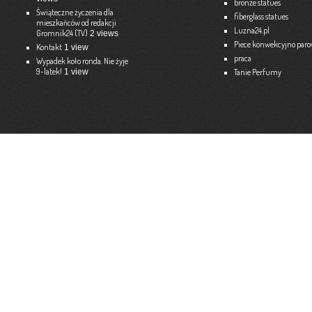
bronze statues
Świąteczne życzenia dla
fiberglass statues
mieszkańców od redakcji
Ekspert – Biuro Rachunkowe
Luzna24.pl
Gromnik24 (TV)
2 views
Barbara Bielakiewicz
Piece konwekcyjno par
Kontakt
1 view
praca
795 409 892 lub 18 35 10 293
Wypadek koło ronda. Nie żyje
9-latek!
1 view
Tanie Perfumy
Strona internetowa:
www.ekspert.biz.pl
Więce
Optimar – Biuro Rachunkowe
Mariola Janusz
Tel. 535-558-318
Strona internetowa:
www.optimar-bobowa.pl
Więce
Market Budowlany BURNAT
Waldemar Burnat
Tel. 501 504 465 (Bogoniowice) lub 508 314 138 (Gromnik)
Strona internetowa:
www.burnat.info
Więce