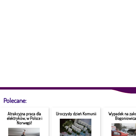
Polecane:
Atrakcyjna praca dla
Uroczysty dzień Komunii
Wypadek na zakr
elektryków, w Polsce i
Bogoniowic
Norwegii!