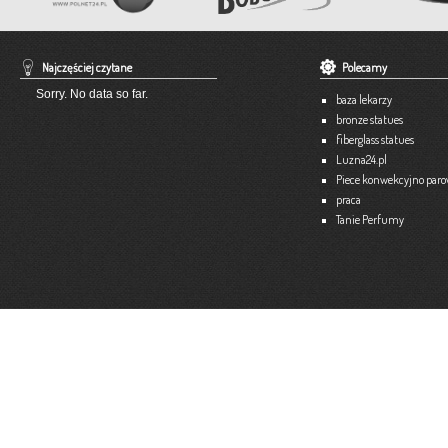
Pracownia Krawiecka A-TEX
Aneta Szpyrka
Tel. 508 189 180 lub 500 613 951
Najczęściej czytane
Polecamy
Strona internetowa:
www.atex-dekoracje.pl
Sorry. No data so far.
baza lekarzy
Więce
bronze statues
fiberglass statues
Ekspert – Biuro Rachunkowe
Luzna24.pl
Barbara Bielakiewicz
Piece konwekcyjno par
praca
795 409 892 lub 18 35 10 293
Tanie Perfumy
Strona internetowa:
www.ekspert.biz.pl
Więce
Optimar – Biuro Rachunkowe
Mariola Janusz
Tel. 535-558-318
Strona internetowa:
www.optimar-bobowa.pl
Więce
Market Budowlany BURNAT