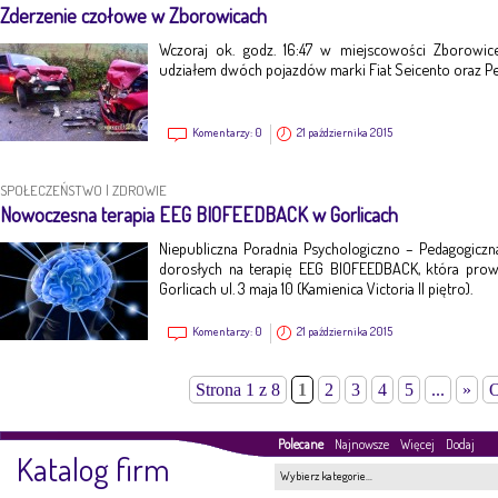
Zderzenie czołowe w Zborowicach
Wczoraj ok. godz. 16:47 w miejscowości Zborowi
udziałem dwóch pojazdów marki Fiat Seicento oraz P
Komentarzy:
0
21 października 2015
SPOŁECZEŃSTWO
|
ZDROWIE
Nowoczesna terapia EEG BIOFEEDBACK w Gorlicach
Niepubliczna Poradnia Psychologiczno – Pedagogiczna
dorosłych na terapię EEG BIOFEEDBACK, która prow
Gorlicach ul. 3 maja 10 (Kamienica Victoria II piętro).
Komentarzy:
0
21 października 2015
Strona 1 z 8
1
2
3
4
5
...
»
O
Polecane
Najnowsze
Więcej
Dodaj
Katalog firm
Wybierz kategorie…