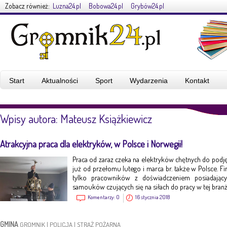
Zobacz również:
Luzna24.pl
Bobowa24.pl
Grybów24.pl
Start
Aktualności
Sport
Wydarzenia
Kontakt
Wpisy autora: Mateusz Książkiewicz
Atrakcyjna praca dla elektryków, w Polsce i Norwegii!
Praca od zaraz czeka na elektryków chętnych do pod
już od przełomu lutego i marca br. także w Polsce. Fi
tylko pracowników z doświadczeniem posiadając
samouków czujących się na siłach do pracy w tej branż
Komentarzy:
0
16 stycznia 2018
GMINA
GROMNIK
|
POLICJA
|
STRAŻ POŻARNA