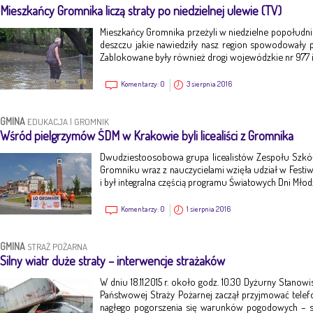
Mieszkańcy Gromnika liczą straty po niedzielnej ulewie (TV)
Mieszkańcy Gromnika przeżyli w niedzielne popołudn
deszczu jakie nawiedziły nasz region spowodowały p
Zablokowane były również drogi wojewódzkie nr 977 i
Komentarzy:
0
3 sierpnia 2016
GMINA
EDUKACJA
|
GROMNIK
Wśród pielgrzymów ŚDM w Krakowie byli licealiści z Gromnika
Dwudziestoosobowa grupa licealistów Zespołu Szkó
Gromniku wraz z nauczycielami wzięła udział w Festiwal
i był integralna częścią programu Światowych Dni Mło
Komentarzy:
0
1 sierpnia 2016
GMINA
STRAŻ POŻARNA
Silny wiatr duże straty – interwencje strażaków
W dniu 18.11.2015 r. około godz. 10.30 Dyżurny Stano
Państwowej Straży Pożarnej zaczął przyjmować telef
nagłego pogorszenia się warunków pogodowych – sil