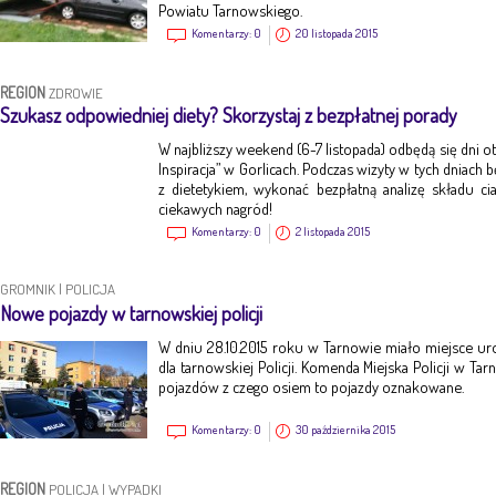
Powiatu Tarnowskiego.
Komentarzy:
0
20 listopada 2015
REGION
ZDROWIE
Szukasz odpowiedniej diety? Skorzystaj z bezpłatnej porady
W najbliższy weekend (6-7 listopada) odbędą się dni 
Inspiracja” w Gorlicach. Podczas wizyty w tych dniach
z dietetykiem, wykonać bezpłatną analizę składu ci
ciekawych nagród!
Komentarzy:
0
2 listopada 2015
GROMNIK
|
POLICJA
Nowe pojazdy w tarnowskiej policji
W dniu 28.10.2015 roku w Tarnowie miało miejsce u
dla tarnowskiej Policji. Komenda Miejska Policji w 
pojazdów z czego osiem to pojazdy oznakowane.
Komentarzy:
0
30 października 2015
REGION
POLICJA
|
WYPADKI