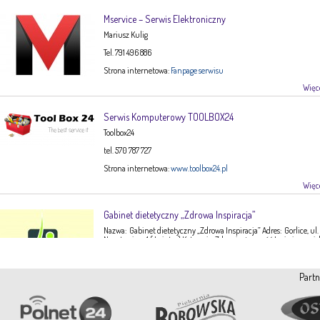
Mservice – Serwis Elektroniczny
Mariusz Kulig
Tel. 791 496 886
Strona internetowa:
Fanpage serwisu
Więce
Serwis Komputerowy TOOLBOX24
Toolbox24
tel. 570 787 727
Strona internetowa:
www.toolbox24.pl
Więce
Gabinet dietetyczny „Zdrowa Inspiracja”
Nazwa: Gabinet dietetyczny „Zdrowa Inspiracja” Adres: Gorlice, ul.
Narutowicza 1 ( I piętro) Kategoria: Zdrowie, żywność Imię i nazwis
Ewa Stępień Tel: 503 047 916 Strona internetowa: fanpage Gabinet
Opis: Gabinet dietetyczny Zdrowa Inspiracja oferuje: – indywidual
konsultacje dietetyczne – indywidualne plany żywieniowe dla
Partn
dorosłych, dzieci, młodzieży – poradnictwo żywieniowe w chorob
dieto-zależnych (nadciśnienie tętnicze, […]
Więce