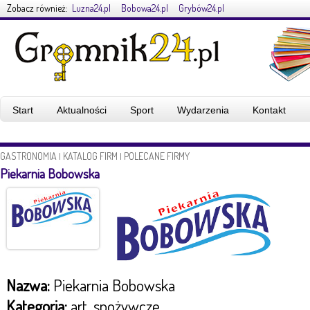
Zobacz również:
Luzna24.pl
Bobowa24.pl
Grybów24.pl
Start
Aktualności
Sport
Wydarzenia
Kontakt
GASTRONOMIA
KATALOG FIRM
POLECANE FIRMY
|
|
Piekarnia Bobowska
Nazwa:
Piekarnia Bobowska
Kategoria:
art. spożywcze