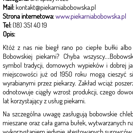
Mail:
kontakt@piekarniabobowska.pl
Strona internetowa:
www.piekarniabobowska.pl
Tel:
(18) 351 40 19
Opis:
Któż z nas nie biegł rano po ciepłe bułki albo
Bobowskiej piekarni? Chyba wszyscy….Bobows
symbol tradycji, domowych wypieków i dobrej ja
miejscowości już od 1950 roku mogą cieszyć s
wyrabianymi przez piekarzy. Zakład wciąż poszer
odnotowuje ciągły wzrost produkcji, czego dowod
lat korzystający z usług piekarni.
Na szczególna uwagę zasługują bobowskie chleby
mieszane oraz cała gama bułek, wytwarzanych na
wykorzystaniem jedynie atestowanych surowców. 