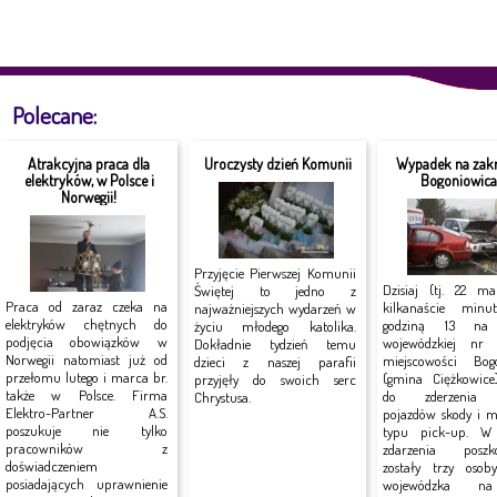
Polecane:
Atrakcyjna praca dla
Uroczysty dzień Komunii
Wypadek na zakr
elektryków, w Polsce i
Bogoniowic
Norwegii!
Przyjęcie Pierwszej Komunii
Dzisiaj (tj. 22 ma
Świętej to jedno z
Praca od zaraz czeka na
kilkanaście minu
najważniejszych wydarzeń w
elektryków chętnych do
godziną 13 na 
życiu młodego katolika.
podjęcia obowiązków w
wojewódzkiej n
Dokładnie tydzień temu
Norwegii natomiast już od
miejscowości Bog
dzieci z naszej parafii
przełomu lutego i marca br.
(gmina Ciężkowice
przyjęły do swoich serc
także w Polsce. Firma
do zderzenia
Chrystusa.
Elektro-Partner A.S.
pojazdów skody i mi
poszukuje nie tylko
typu pick-up. W
pracowników z
zdarzenia poszk
doświadczeniem
zostały trzy osob
posiadających uprawnienie
wojewódzka n