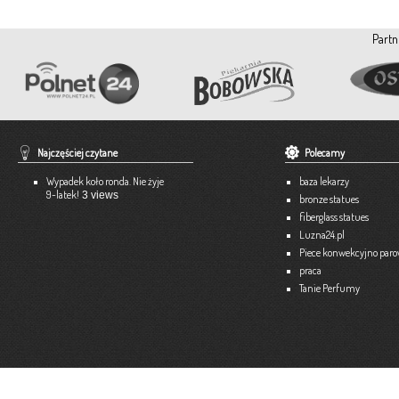
Ewa Stępień Tel: 503 047 916 Strona internetowa: fanpage Gabinet
Opis: Gabinet dietetyczny Zdrowa Inspiracja oferuje: – indywidual
konsultacje dietetyczne – indywidualne plany żywieniowe dla
Partn
dorosłych, dzieci, młodzieży – poradnictwo żywieniowe w chorob
dieto-zależnych (nadciśnienie tętnicze, […]
Więce
Pracownia Krawiecka A-TEX
Aneta Szpyrka
Tel. 508 189 180 lub 500 613 951
Najczęściej czytane
Polecamy
Strona internetowa:
www.atex-dekoracje.pl
Wypadek koło ronda. Nie żyje
baza lekarzy
Więce
9-latek!
3 views
bronze statues
fiberglass statues
Ekspert – Biuro Rachunkowe
Luzna24.pl
Barbara Bielakiewicz
Piece konwekcyjno par
praca
795 409 892 lub 18 35 10 293
Tanie Perfumy
Strona internetowa:
www.ekspert.biz.pl
Więce
Optimar – Biuro Rachunkowe
Mariola Janusz
Tel. 535-558-318