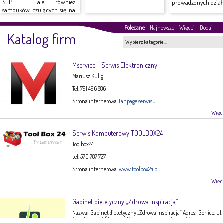
SEP E ale również
prowadzonych działa
samouków czujących się na
siłach do...
Polecane
Najnowsze
Więcej
Dodaj
Katalog firm
Wybierz kategorie…
Mservice – Serwis Elektroniczny
Mariusz Kulig
Tel. 791 496 886
Strona internetowa:
Fanpage serwisu
Więce
Serwis Komputerowy TOOLBOX24
Toolbox24
tel. 570 787 727
Strona internetowa:
www.toolbox24.pl
Więce
Gabinet dietetyczny „Zdrowa Inspiracja”
Nazwa: Gabinet dietetyczny „Zdrowa Inspiracja” Adres: Gorlice, ul.
Narutowicza 1 ( I piętro) Kategoria: Zdrowie, żywność Imię i nazwis