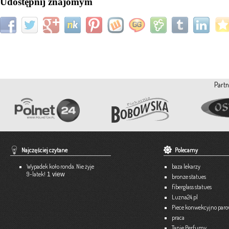
Udostępnij znajomym
Partn
Najczęściej czytane
Polecamy
Wypadek koło ronda. Nie żyje
baza lekarzy
9-latek!
1 view
bronze statues
fiberglass statues
Luzna24.pl
Piece konwekcyjno par
praca
Tanie Perfumy